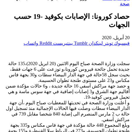
صحة
حصاد كورونا: الإصابات بكوفيد -19 حسب
الجهات
20 أبريل، 2020
فيسبوك
تويتر
لينكدإن
بينتيريست
واتساب
سجلت وزارة الصحة صباح اليوم الاثنين (20 ابريل 2020)،135 حالة
جديدة تحمل جائحة فيروس كورونا،و توزعت على 6 جهات فقط،
بحيث سجل 58حالة في جهة الدار البيضاء سطات و30 بجهة فاس
مكناس و23 على مستوى طنجة تطوان الحسيمة.
و حصد جهة مراكش آسفي 16 حالة جديدة ، و6 حالات مؤكدة ضمن
أقاليم جهة الشرق و3 إصابات إضافية في جهة سوس ماسة و هي
تحمل فيروس كوفيد-19.
و أعلنت وزارة الصحة في تحديثها للمعطيات صباح اليوم ،أن جهة
الدار البيضاء سطات وصلت فيها الحالات الإجمالية منذ تسجيل اول
حالة ب 2 مارس المنصرم الى إصابة 840 شخصا مقابل 739 في
مراكش آسفي.
وبلغ المجموع 448 حالة مؤكدة في جهة فاس مكناس و335 بجهة
طنجة تطوان الحسيمة، و273 في الرباط سلا القنيطرة و155 بجهة