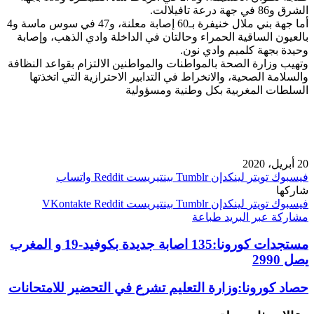
الشرق و86 في جهة درعة تافيلالت.
أما جهة بني ملال خنيفرة بـ60 إصابة معلنة، و47 في سوس ماسة و4
بالعيون الساقية الحمراء وحالتان في الداخلة وادي الذهب، وإصابة
وحيدة بجهة كلميم وادي نون.
وتهيب وزارة الصحة بالمواطنات والمواطنين الالتزام بقواعد النظافة
والسلامة الصحية، والانخراط في التدابير الاحترازية التي اتخذتها
السلطات المغربية بكل وطنية ومسؤولية
20 أبريل، 2020
فيسبوك
تويتر
لينكدإن
بينتيريست
واتساب
شاركها
فيسبوك
تويتر
لينكدإن
بينتيريست
مشاركة عبر البريد
طباعة
مستجدات كورونا:135 اصابة جديدة بكوفيد-19 و المغرب
يصل 2990
حصاد كورونا:وزارة التعليم تشرع في التحضير للامتحانات