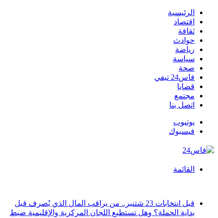
الرئيسية
اقتصاد
ثقافة
حوادث
رياضة
سياسة
صحة
فاس24 تيفي
قضايا
مجتمع
اتصل بنا
يوتيوب
فيسبوك
القائمة
أخبار عاجلة
قبل انتخابات 23 شتنبر.. من يراقب المال الذي يُصرف قبل
بداية الحملة؟ وهل تستطيع اللجان المركزية والإقليمية ضبط