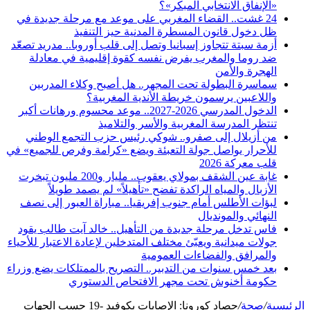
«الإنفاق الانتخابي المبكر»؟
24 غشت.. القضاء المغربي على موعد مع مرحلة جديدة في
ظل دخول قانون المسطرة المدنية حيز التنفيذ
أزمة سبتة تتجاوز إسبانيا وتصل إلى قلب أوروبا.. مدريد تصعّد
ضد روما والمغرب يفرض نفسه كقوة إقليمية في معادلة
الهجرة والأمن
سماسرة البطولة تحت المجهر.. هل أصبح وكلاء المدربين
واللاعبين يرسمون خريطة الأندية المغربية؟
الدخول المدرسي 2026-2027.. موعد محسوم ورهانات أكبر
تنتظر المدرسة المغربية والأسر والتلاميذ
من أزيلال إلى صفرو.. شوكي رئيس حزب التجمع الوطني
للأحرار يواصل جولة التعبئة ويضع «كرامة وفرص للجميع» في
قلب معركة 2026
غابة عين الشقف بمولاي يعقوب.. مليار و200 مليون تبخرت
الأزبال والمياه الراكدة تفضح «تأهيلاً» لم يصمد طويلاً
لبؤات الأطلس أمام جنوب إفريقيا.. مباراة العبور إلى نصف
النهائي والمونديال
فاس تدخل مرحلة جديدة من التأهيل.. خالد آيت طالب يقود
جولات ميدانية ويعبّئ مختلف المتدخلين لإعادة الاعتبار للأحياء
والمرافق والفضاءات العمومية
بعد خمس سنوات من التدبير.. التصريح بالممتلكات يضع وزراء
حكومة أخنوش تحت مجهر الافتحاص الدستوري
الرئيسية
/
صحة
/
حصاد كورونا: الإصابات بكوفيد -19 حسب الجهات