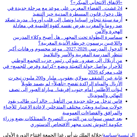
«الإنفاق الانتخابي المبكر»؟
24 غشت.. القضاء المغربي على موعد مع مرحلة جديدة في
ظل دخول قانون المسطرة المدنية حيز التنفيذ
أزمة سبتة تتجاوز إسبانيا وتصل إلى قلب أوروبا.. مدريد تصعّد
ضد روما والمغرب يفرض نفسه كقوة إقليمية في معادلة
الهجرة والأمن
سماسرة البطولة تحت المجهر.. هل أصبح وكلاء المدربين
واللاعبين يرسمون خريطة الأندية المغربية؟
الدخول المدرسي 2026-2027.. موعد محسوم ورهانات أكبر
تنتظر المدرسة المغربية والأسر والتلاميذ
من أزيلال إلى صفرو.. شوكي رئيس حزب التجمع الوطني
للأحرار يواصل جولة التعبئة ويضع «كرامة وفرص للجميع» في
قلب معركة 2026
غابة عين الشقف بمولاي يعقوب.. مليار و200 مليون تبخرت
الأزبال والمياه الراكدة تفضح «تأهيلاً» لم يصمد طويلاً
لبؤات الأطلس أمام جنوب إفريقيا.. مباراة العبور إلى نصف
النهائي والمونديال
فاس تدخل مرحلة جديدة من التأهيل.. خالد آيت طالب يقود
جولات ميدانية ويعبّئ مختلف المتدخلين لإعادة الاعتبار للأحياء
والمرافق والفضاءات العمومية
بعد خمس سنوات من التدبير.. التصريح بالممتلكات يضع وزراء
حكومة أخنوش تحت مجهر الافتحاص الدستوري
الرئيسية
/
سياسة
/
جلالة الملك يترأس غدا الجمعة افتتاح الدورة الأولى