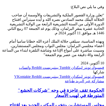
وفي ما يلي نص البلاغ:
“تعلن وزارة القصور الملكية والتشريفات والأوسمة أن صاحب
الجلالة الملك محمد السادس نصره الله و أيده سيترأس افتتاح
الدورة الأولى من السنة التشريعية الرابعة من الولاية التشريعية
الحادية عشرة بمقر البرلمان، وذلك يوم غد الجمعة 07 ربيع الثاني
1446 هـ موافق 11 أكتوبر 2024 م.
وبهذه المناسبة، سيلقي جلالة الملك أعزه الله خطابا ساميا أمام
أعضاء مجلسي البرلمان: مجلس النواب ومجلس المستشارين،
وسيبث مباشرة على أمواج الإذاعة وشاشة التلفزة ابتداء من الساعة
الرابعة و40 دقيقة من عصر يوم الجمعة”
10 أكتوبر، 2024
فيسبوك
تويتر
لينكدإن
بينتيريست
واتساب
شاركها
فيسبوك
تويتر
لينكدإن
بينتيريست
مشاركة عبر البريد
طباعة
الحكومة تقف عاجزة في وجه "شركات الجشع"
المتورطة في لهيب الأسعار
مجلس المستشارين ينتخب المكتب الجديد بعد افتتاح