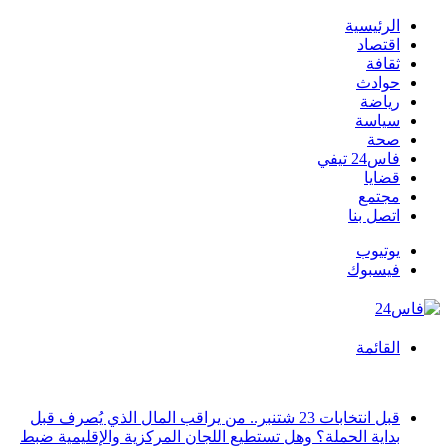
الرئيسية
اقتصاد
ثقافة
حوادث
رياضة
سياسة
صحة
فاس24 تيفي
قضايا
مجتمع
اتصل بنا
يوتيوب
فيسبوك
القائمة
أخبار عاجلة
قبل انتخابات 23 شتنبر.. من يراقب المال الذي يُصرف قبل
بداية الحملة؟ وهل تستطيع اللجان المركزية والإقليمية ضبط