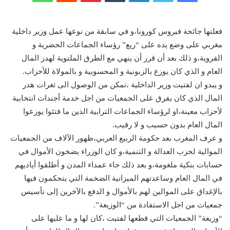
فعلتها جائحة فيروس كورونا،و في سابقة من نوعها عمل وزير داخلية
مغربي على وضع يده على “ريع” رؤساء الجماعات الحضرية و
القروية،و ذلك بعد أن قرر أن ينهي مع الطرق الملتوية لهدر المال
العام و الذي كان يوزع بالزبونية و المحسوبية و بالمولاة للأحزاب.
و يبدو ان لفتيت وزير الداخلية ،تمكن من الوصول الى ثغرات هدر
المال الذي كان يفرق على الجمعيات من اجل خدمة أجندات انتخابية
لأحزاب معينة،او لرؤساء الجماعات الترابية الذين ما فتئوا يوزعوا
المال العام بدون حسيب و لا رقيب.
و عرف المغرب بعد حكومة الربيع العربي،ظهور الآلاف من الجمعيات
الموالية لحزب العدالة و التنمية،و كان الوزراء يضخون الأموال في
حسابات بنكية ملغومة،و بعد ذلك جاء عمداء المدن و أطلقوا أياديهم
في المال العام وساعدتهم الميزانية الضخمة التي يتحكمون فيها
بالإغداق على الموالين لهم بالأموال و الدفع بالآخرين إلى تأسيس
جمعيات من اجل الاستفادة من “الوزيعة”.
“وزيعة” الجمعيات التي قطعها لفتيت ،كان لها و ما عليها على