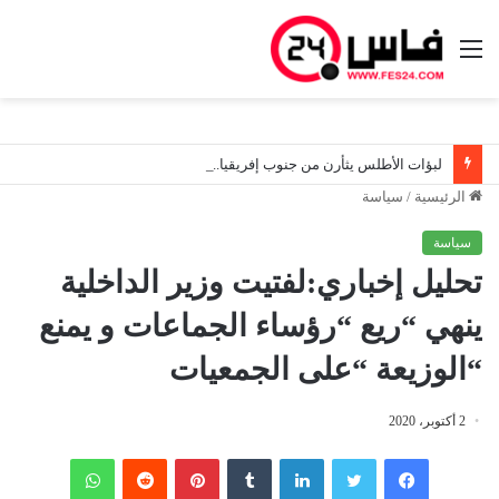
القائمة
لبؤات الأطلس يثأرن من جنوب إفريقيا.. المغرب إلى نصف نهائي «كان 2026» ويخطف بطاقة مونديال البرازيل
الرئيسية
/
سياسة
سياسة
تحليل إخباري:لفتيت وزير الداخلية
ينهي “ريع “رؤساء الجماعات و يمنع
“الوزيعة “على الجمعيات
2 أكتوبر، 2020
فيسبوك
تويتر
لينكدإن
‏Tumblr
بينتيريست
‏Reddit
واتساب