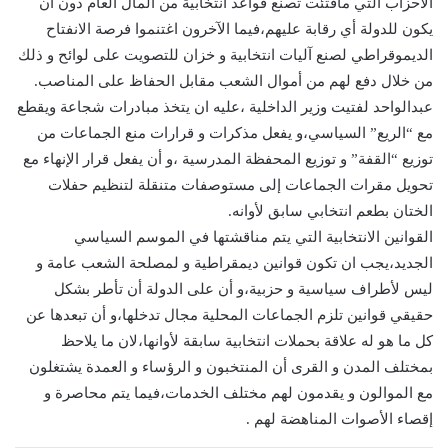
الأحزاب التي مافتئت تصنع قواعد انتخابية من المال العام دون أن
يكون للدولة أي رقابة عليهم،فيما الآخرون اغتنموا فرصة الانفتاح
الديموقراطي لصنع آليات انتخابية و خزان للتصويت على لوائح و ذلك
من خلال دفع لهم من أموال الشعب مقابل الحفاظ على المناصب.
عبدالواحد لفتيت وزير الداخلية ،عليه ان يتخذ مبادرات شجاعة ويقطع
مع “الريع” السياسي،و يفعل مذكرات و قرارات منع الجماعات من
توزيع “القفة” و توزيع المحفظة المدرسية ،و أن يفعل قرار الإنهاء مع
تحويل مقرات الجماعات إلى مستوصفات متنقلة لتنظيم حفلات
الختان بطعم انتخابي سابق لأوانه.
القوانين الانتخابية التي يتم مناقشتها في الموسم السياسي
الجديد،يجب ان تكون قوانين ديمقراطية و لمصلحة الشعب عامة و
ليس لأطراف سياسية و حزبية،و أن على الدولة أن تأطر بشكل
حقيقي قوانين تلزم الجماعات المحلية مجال تدخلها،و أن تبعدها عن
كل ما هو له علاقة بحملات انتخابية سابقة لأوانها،لان ما يلاحظ
بمختلف المدن و القرى أن المنتخبون و الرؤساء و العمدة يشتغلون
مع الموالون و يقدمون لهم مختلف الخدمات،فيما يتم محاصرة و
إقصاء الأصوات المناهضة لهم .