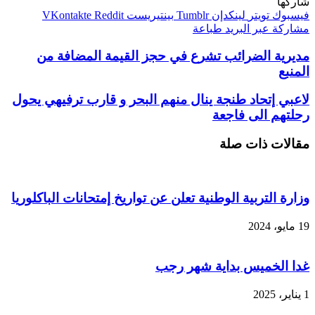
شاركها
فيسبوك
تويتر
لينكدإن
بينتيريست
مشاركة عبر البريد
طباعة
مديرية الضرائب تشرع في حجز القيمة المضافة من
المنبع
لاعبي إتحاد طنجة ينال منهم البحر و قارب ترفيهي يحول
رحلتهم الى فاجعة
مقالات ذات صلة
وزارة التربية الوطنية تعلن عن تواريخ إمتحانات الباكلوريا
19 مايو، 2024
غدا الخميس بداية شهر رجب
1 يناير، 2025