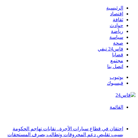
الرئيسية
اقتصاد
ثقافة
حوادث
رياضة
سياسة
صحة
فاس24 تيفي
قضايا
مجتمع
اتصل بنا
يوتيوب
فيسبوك
القائمة
أخبار عاجلة
احتقان في قطاع سيارات الأجرة.. نقابات تهاجم الحكومة
بسبب تقليص دعم المحروقات وتطالب بصرف المستحقات