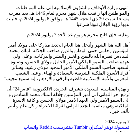
“تنهي وزارة الأوقاف والشؤون الإسلامية إلى علم المواطنات
والمواطنين أنها راقبت هلال شهر محرم لعام 1446 هـ، بعد مغرب
مساء السبت 29 ذي الحجة 1445 هـ موافق 6 يوليوز 2024 م، فثبتت
لديها رؤية الهلال ثبوتا شرعيا.
وعليه، فإن فاتح محرم هو يوم غد الأحد 7 يوليوز 2024 م.
أهل الله هذا الشهر وأدخل هذا العام الجديد مباركا على مولانا أمير
المؤمنين وحامي حمى الوطن والدين صاحب الجلالة الملك محمد
السادس نصره الله باليمن والخير والبشر والبركات، وعلى ولي
عهده صاحب السمو الملكي الأمير الجليل مولاي الحسن، وصنوه
السعيد صاحب السمو الملكي الأمير المجيد مولاي رشيد، وسائر
أفراد الأسرة الملكية الشريفة بالسعادة والهناء، وعلى الشعب
المغربي والأمة الإسلامية قاطبة بالرقي والازدهار، إنه سميع مجيب”.
و بهذه المناسبة السعيدة تتشرف الجريدة الالكترونية “فاس24″،أن
ترفع أحر التهاني الى أمير المؤمنين جلالة الملك محمد السادس و
الى السمو الامير ولي العهد الامير مولاي الحسن و كافة الاسرة
الملكية،وهي مناسبة لنجدد التهاني لقرائنا الاعزاء و كل عام و أنتم
بألف خير .
7 يوليو، 2024
فيسبوك
تويتر
لينكدإن
بينتيريست
واتساب