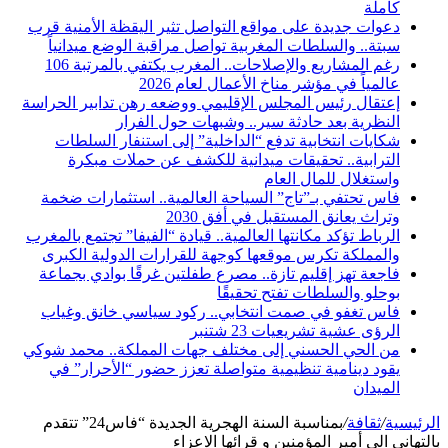
كاملة
دعوات جديدة على مواقع التواصل تثير اليقظة الأمنية قرب
سبتة.. والسلطات المغربية تواصل مراقبة الوضع ميدانياً
رغم المشاريع والإصلاحات.. المغرب يكتفي بالمرتبة 106
عالمياً في مؤشر مناخ الأعمال لعام 2026
إعتقال رئيس المجلس الإقليمي ووضعه رهن تدابير الحراسة
النظرية بعد حادثة سير.. وشبهات حول الفرار
شكايات انتخابية تدفع “الداخلية” إلى استنفار السلطات
الترابية.. تحقيقات ميدانية للكشف عن حملات مبكرة
واستغلال للمال العام
فاس تحتفي بـ”تاج” السياحة العالمية.. استثمارات ضخمة
وتراث يعانق المستقبل في أفق 2030
الرباط تؤكد مكانتها العالمية.. قيادة “الفيفا” تجتمع بالمغرب
والمملكة تكرس موقعها كوجهة للقرارات الدولية الكبرى
فاجعة تهز إقليم تازة.. مصرع طفلتين غرقًا بوادي بجماعة
بوحلو والسلطات تفتح تحقيقًا
فاس تغفو في صمت انتخابي.. ركود سياسي خانق وغياب
الرؤى عشية تشريعيات 23 شتنبر
من الحي الحسني إلى مختلف جهات المملكة.. محمد شوكي
يقود دينامية تنظيمية متواصلة تعزز حضور “الأحرار” في
الميدان
الرئيسية
/
ثقافة
/
بمناسبة السنة الهجرية الجديدة “فاس24” تتقدم
بالتهاني الى أمير المؤمنين و قرائها الاعزاء