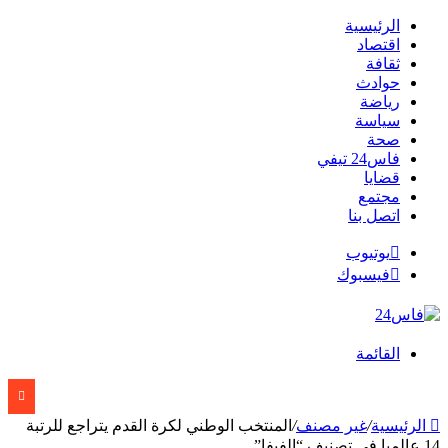
الرئيسية
اقتصاد
ثقافة
حوادث
رياضة
سياسة
صحة
فاس24 تيفي
قضايا
مجتمع
اتصل بنا
يوتيوب
فيسبوك
القائمة
الرئيسية
/
غير مصنف
/
المنتخب الوطني لكرة القدم يتراجع للرتبة
14 عالميا في تصنيف “الفيفا”