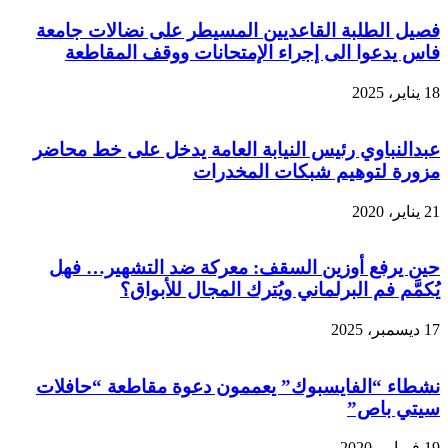
فصيل الطلبة القاعديين المسيطر على نضالات جامعة
فاس يدعوا الى إجراء الإمتحانات ووقف المقاطعة
18 يناير، 2025
عبدالنباوي رئيس النيابة العامة يدخل على خط محاضر
مزورة لتوهيم شبكات المخدرات
21 يناير، 2020
حين يرفع أوزين السقف: معركة ضد التشهير… فهل
يُكمَّم فم البرلماني ويُترك المجال للأبواق؟
17 ديسمبر، 2025
نشطاء “الفايسبوك” يعممون دعوة مقاطعة “حافلات
سيتي باص”
19 فبراير، 2020