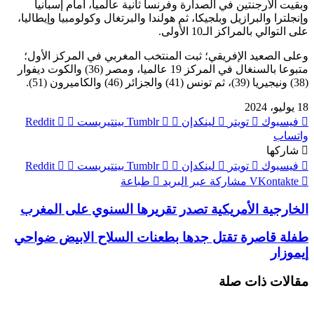
وبقيت الأرجنتين في الصدارة وفرنسا ثانية عالميا، أمام إسبانيا
وإنجلترا والبرازيل وبلجيكا، ثم هولندا والبرتغال وكولومبيا وإيطاليا،
على التوالي بالمراكز الـ10 الأولى.
وعلى الصعيد الإفريقي؛ ثبت المنتخب المغربي في المركز الأول؛
متبوعا بالسنغال في المركز 19 عالميا، ومصر (36) والكوت ديفوار
(38) ونيجيريا (39)، ثم تونس (41) والجزائر (46) والكاميرون (51).
18 يوليو، 2024
فيسبوك
تويتر
لينكدإن
بينتيريست
واتساب
شاركها
فيسبوك
تويتر
لينكدإن
بينتيريست
مشاركة عبر البريد
طباعة
الخارجية الأمريكية تصدر تقريرها السنوي على المغرب
طفلة قاصرة تقتل جدها بطعنات السلاح الابيض ضواحي
إيموزار
مقالات ذات صلة