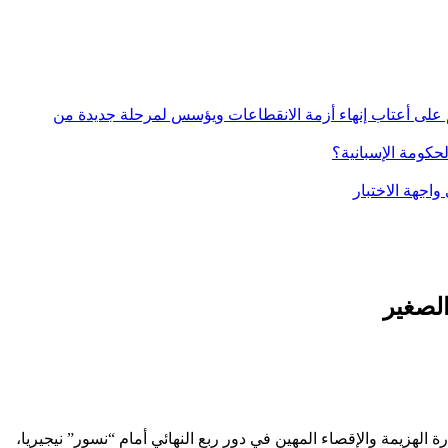
كة الأمن المائي ببولمان.. مشروع استراتيجي بـ251 مليون درهم يضع الإقليم على أعتاب إنهاء أزمة الانقطاعات ويؤسس لمرحلة جديدة من
كومة الإسبانية؟
واجهة الاختبار
الصغير
لهزيمة والإقصاء المهين في دور ربع النهائي أمام “نسور” نيجيريا،