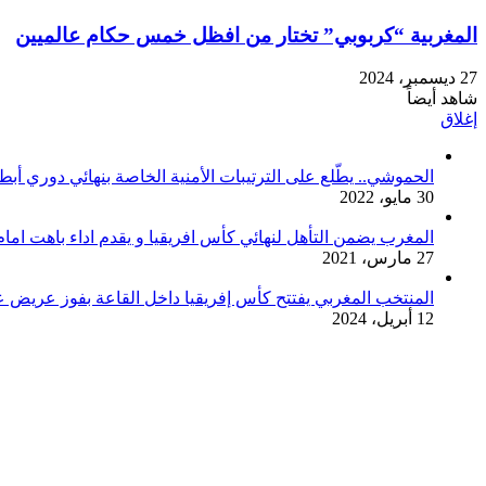
المغربية “كربوبي” تختار من افظل خمس حكام عالميين
27 ديسمبر، 2024
شاهد أيضاً
إغلاق
الحموشي.. يطّلع على الترتيبات الأمنية الخاصة بنهائي دوري أبطا
30 مايو، 2022
المغرب يضمن التأهل لنهائي كأس افريقيا و يقدم اداء باهت امام 
27 مارس، 2021
المنتخب المغربي يفتتح كأس إفريقيا داخل القاعة بفوز عريض عل
12 أبريل، 2024