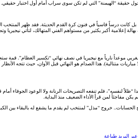
حول حقيقة “الهيمنة” التي لم تكن سوى سراب أمام أول اختبار حقيقي.
 بل كانت درساً قاسياً في فنون كرة القدم الحديثة. فقد ظهر المنتخب ا
 بهالة إعلامية أكبر بكثير من مستواهم الفني المتهالك، لتأتي نيجيريا 
ربي موعداً نارياً مع نيجيريا في نصف نهائي “تكسير العظام”. قمة ستجمع
باتت ترهب الخصوم بأرقامها القياسية (تسجيل هدفين على الأقل في 5 مباريات متتالية). هذا الصدام هو النها
ظلاً لنفسه”، فلم تنفعه التصريحات الرنانة ولا الوعود الجوفاء أمام قو
 يكن مفاجئاً لمن قرأ الأداء الضعيف منذ البداية.
 الحسابات.. خروج “مذل” لمنتخب لم يقدم ما يشفع له بالبقاء بين الكبا
بر البريد
طباعة