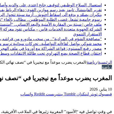
استعمال السلاح الوظيفي لتوقيف جانح اعتدى على والديه وأ
تقرير الفايننشال تايمز يعيد رسم موازين القوى: دهاء الرباط يف
بنكيران يصعّد و يدفع الى إسقاط أخنوش.. أزمة سبتة تتحول إل
رسوم جامعية تشعل غضب الطلبة الموظفين.. مطالب بإلغاء “تك
ملف خاص | سبتة بين المقاربة الأمنية والبعد الإنساني.. “أمني
الاستقرار التنموي
“مصافحة الشؤم في المرادية”.. من سحب مادورو من فراشه بلب
محمد شوكي يواصل لقاءاته التواصلية.. تحركات ميدانية ترسم ملامح 
مصدر رفيع المستوى: قواعد الشراكة مع أوروبا في ملف الهجرة تح
احتقان قطاع الصحة يضع التهراوي تحت طائلة الانتقادات وس
الرئيسية
/
رياضة
/
المغرب يضرب موعداً مع نيجيريا في “نصف نهائي الكب
رياضة
المغرب يضرب موعداً مع نيجيريا في “نصف نهائ
10 يناير، 2026
فيسبوك
تويتر
لينكدإن
بينتيريست
واتساب
في وقتٍ تواصل فيه “الأسود” المغربية زئيرها في الملاعب الأفريقية،