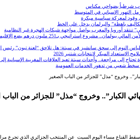
صاب شرطياً بضواحي مكناس
رمل التهور الإسباني في المتوسط
ى وقود لمعركة سياسية مبكرة
اليف باهظة” والبرلمان يدخل على الخط
ستي” تنتقد أوروبا والمغرب يواصل مواجهة شبكات الهجرة غير النظامية
الشركة الجهوية متعددة الخدمات فاس – مكناس تقود معر
اس النوم إلى سحق سانشيز في سبتة: هل تلاحق “لعنة تبون” رئيس الح
الاستعداد المبكر لانتخابات شتنبر 2026
تاج إلى مراجعة.. وأحداث سبتة تعيد العلاقات المغربية الإسبانية إلى 
ط سخط شعبي من تدهور الخدمات العمومية
ار”.. وخروج “مذل” للجزائر من الباب الصغير
ي الكبار”.. وخروج “مذل” للجزائر من الباب 
 سقط القناع مساء اليوم السبت عن المنتخب الجزائري الذي تجرع مرارة ا