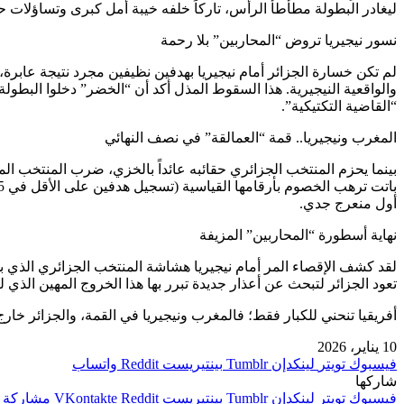
ليغادر البطولة مطأطأ الرأس، تاركاً خلفه خيبة أمل كبرى وتساؤلات 
نسور نيجيريا تروض “المحاربين” بلا رحمة
لم تكن خسارة الجزائر أمام نيجيريا بهدفين نظيفين مجرد نتيجة عابرة،
والواقعية النيجيرية. هذا السقوط المذل أكد أن “الخضر” دخلوا البطولة
“القاضية التكتيكية”.
المغرب ونيجيريا.. قمة “العمالقة” في نصف النهائي
بينما يحزم المنتخب الجزائري حقائبه عائداً بالخزي، ضرب المنتخب المغ
أول منعرج جدي.
نهاية أسطورة “المحاربين” المزيفة
لقد كشف الإقصاء المر أمام نيجيريا هشاشة المنتخب الجزائري الذي بدا “
تعود الجزائر لتبحث عن أعذار جديدة تبرر بها هذا الخروج المهين الذي لم
أفريقيا تنحني للكبار فقط؛ فالمغرب ونيجيريا في القمة، والجزائر خارج
10 يناير، 2026
فيسبوك
تويتر
لينكدإن
بينتيريست
واتساب
شاركها
فيسبوك
تويتر
لينكدإن
بينتيريست
مشاركة ع