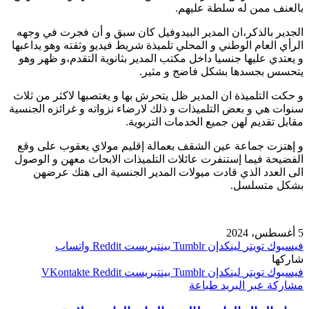
بالعنف ممن له سلطة عليهم.
الجدير بالذكر،ان المدير البيدوفيل كان سبق و أن فجرت في وجهه
الرأي العام الوطني و المحلي تلميذة شريط فيديو وثقته وهو يداعبها
و يعتدي عليها جنسيا داخل مكتب المدير بثانوية التقدم،و ظهر وهو
يتحسس بجسدها بشكل فاضح و مثير.
و حكت التلميذة ان المدير ظل يتحرش بها و يغتصبها لاكثر من ثلاث
سنوات هي و بعض التلميذات و ذلك لارضاء نزواته و غرائزه الجنسية
مقابل تقديم لهن جميع الخدمات التربوية.
و إهتزت جماعة عين الشقف بعمالة إقليم مولاي يعقوب على وقع
الفضيحة فيما إستنفرت عائلات التلميذات الابحاث معهن و الوصول
الى العدد الذي قادت ميولات المدير الجنسية الى هتك عرضهن
بشكل متسلسل.
5 أغسطس، 2024
فيسبوك
تويتر
لينكدإن
بينتيريست
واتساب
شاركها
فيسبوك
تويتر
لينكدإن
بينتيريست
مشاركة عبر البريد
طباعة