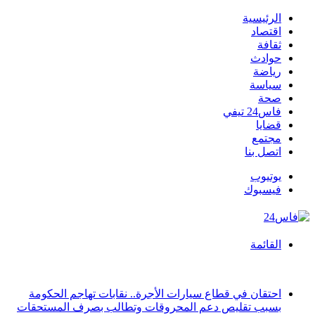
الرئيسية
اقتصاد
ثقافة
حوادث
رياضة
سياسة
صحة
فاس24 تيفي
قضايا
مجتمع
اتصل بنا
يوتيوب
فيسبوك
القائمة
أخبار عاجلة
احتقان في قطاع سيارات الأجرة.. نقابات تهاجم الحكومة
بسبب تقليص دعم المحروقات وتطالب بصرف المستحقات