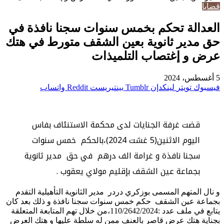
قضايا
العدالة تحكم بخمس سنوات سجنا نافذة في
حق مدير ثانوية بعين الشقف متورط في هتك
عرض و إغتصاب التلميذات
5 أغسطس، 2024
فيسبوك
تويتر
لينكدإن
بينتيريست
واتساب
قضت غرفة الجنايات لدى محكمة الاستنئاف بفاس
اليوم الاثنين(5 غشت 2024)،بالحكم خمس سنوات
سجنا نافذة و غرامة الف درهم في حق مدير ثانوية
بجماعة عين الشقف بإقليم مولاي يعقوب .
و نال المتهم المسمى بوزكري دردر مدير الثانوية التأهيلية التقدم
بجماعة عين الشقف حكم خمس سنوات سجنا نافذة و ذلك بعد كان
يتابع في ملف عدد :110/2642/2024،من خلال تهم المتابعة المتعلقة
بجناية هتك عرض قاصر بالعنف ممن له سلطة عليها و هتك العرض