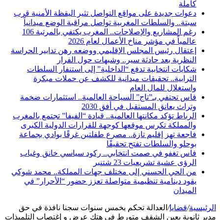
كاملة
دعوات جديدة على مواقع التواصل تثير اليقظة الأمنية قرب
سبتة.. والسلطات المغربية تواصل مراقبة الوضع ميدانياً
رغم المشاريع والإصلاحات.. المغرب يكتفي بالمرتبة 106
عالمياً في مؤشر مناخ الأعمال لعام 2026
إعتقال رئيس المجلس الإقليمي ووضعه رهن تدابير الحراسة
النظرية بعد حادثة سير.. وشبهات حول الفرار
شكايات انتخابية تدفع “الداخلية” إلى استنفار السلطات
الترابية.. تحقيقات ميدانية للكشف عن حملات مبكرة
واستغلال للمال العام
فاس تحتفي بـ”تاج” السياحة العالمية.. استثمارات ضخمة
وتراث يعانق المستقبل في أفق 2030
الرباط تؤكد مكانتها العالمية.. قيادة “الفيفا” تجتمع بالمغرب
والمملكة تكرس موقعها كوجهة للقرارات الدولية الكبرى
فاجعة تهز إقليم تازة.. مصرع طفلتين غرقًا بوادي بجماعة
بوحلو والسلطات تفتح تحقيقًا
فاس تغفو في صمت انتخابي.. ركود سياسي خانق وغياب
الرؤى عشية تشريعيات 23 شتنبر
من الحي الحسني إلى مختلف جهات المملكة.. محمد شوكي
يقود دينامية تنظيمية متواصلة تعزز حضور “الأحرار” في
الميدان
الرئيسية
/
قضايا
/
العدالة تحكم بخمس سنوات سجنا نافذة في حق
مدير ثانوية بعين الشقف متورط في هتك عرض و إغتصاب التلميذات