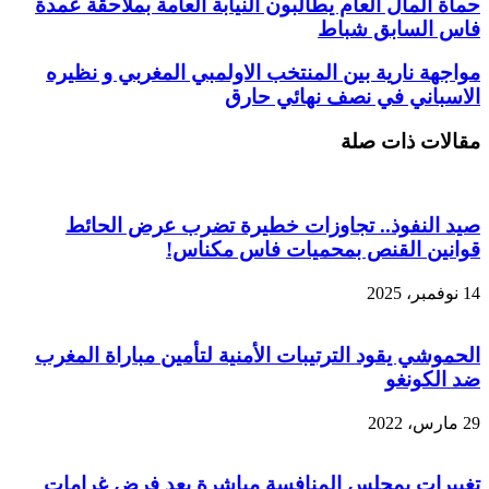
حماة المال العام يطالبون النيابة العامة بملاحقة عمدة
فاس السابق شباط
مواجهة نارية بين المنتخب الاولمبي المغربي و نظيره
الاسباني في نصف نهائي حارق
مقالات ذات صلة
صيد النفوذ.. تجاوزات خطيرة تضرب عرض الحائط
قوانين القنص بمحميات فاس مكناس!
14 نوفمبر، 2025
الحموشي يقود الترتيبات الأمنية لتأمين مباراة المغرب
ضد الكونغو
29 مارس، 2022
تغييرات بمجلس المنافسة مباشرة بعد فرض غرامات