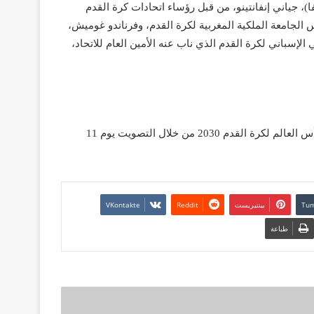
، جياني إنفانتينو، من قبل رؤساء اتحادات كرة القدم
الجامعة الملكية المغربية لكرة القدم، وفرناندو غوميش،
 الإسباني لكرة القدم الذي ناب عنه الأمين العام للاتحاد،
ومن المقرر أن يتخذ كونغرس الفيفا القرار النهائي بشأن مستضيف كأس العالم لكرة القدم 2030 من خلال التصويت يوم 11
بينتيريست
طباعة