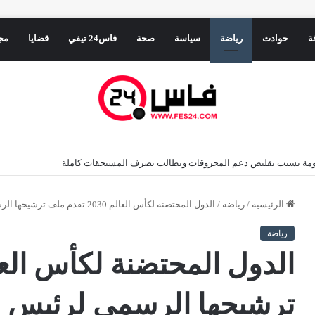
ة
حوادث
رياضة
سياسة
صحة
فاس24 تيفي
قضايا
مج
حكومة بسبب تقليص دعم المحروقات وتطالب بصرف المستحقات كاملة
الرئيسية
/
رياضة
/
الدول المحتضنة لكأس العالم 2030 تقدم ملف ترشيحها الرسمي لرئيس “الفيفا”
رياضة
ترشيحها الرسمي لرئيس “ا