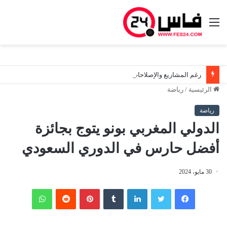
القائمة
رغم المشاريع والإصلاحات.. المغرب يكتفي بالمرتبة 106 عالمياً في مؤشر مناخ الأعمال لعام 2026
الرئيسية
/
رياضة
رياضة
الدولي المغربي بونو يتوج بجائزة
أفضل حارس في الدوري السعودي
30 مايو، 2024
فيسبوك
تويتر
لينكدإن
‏Tumblr
بينتيريست
‏Reddit
واتساب