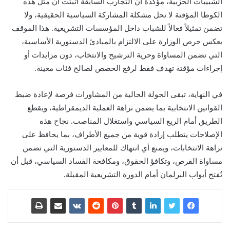
الشبيبات الحزبية، مؤكدًة أن التجارب السابقة أثبتت أن مثل هذه
الكوطا المؤقتة لا تحل مشكلة المشاركة السياسية الحقيقية، ولا
تضمن تمثيلاً فعالاً للشباب داخل المؤسسات التشريعية. هذا الموقف
يعكس حرص الوزارة على الالتزام بالمبادئ الدستورية الأساسية،
التي تضمن المساواة وحرية الترشيح والانتخاب، دون مزايدات أو
إجراءات مؤقتة تهدف فقط لرفع الحصص لصالح فئات معينة.
في النهاية، تبقى الجولة الحالية من المشاورات فرصة لإعادة ضبط
القوانين الانتخابية بما يضمن نزاهة العملية الديمقراطية، ويقطع
الطريق أمام الريع السياسي واستغلال المناصب. نجاح هذه
الإصلاحات يتطلب إرادة قوية من جميع الأطراف، بما يحافظ على
نزاهة الانتخابات، ويمنع أي انتهاك للمعايير الدستورية التي تضمن
مساواة الفرص، وتكافؤ الحقوق، ومكافحة الفساد السياسي، قبل أن
تُفتح أبواب البرلمان أمام الدورة التشريعية المقبلة.