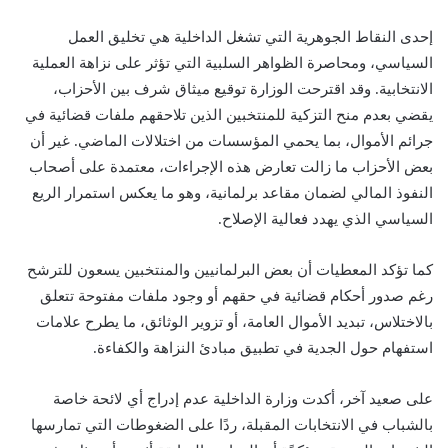
إحدى النقاط الجوهرية التي تشغل الداخلية هي تخليق العمل
السياسي، ومحاصرة الظواهر السلبية التي تؤثر على نزاهة العملية
الانتخابية. وقد اقترحت الوزارة توقيع ميثاق شرف بين الأحزاب،
يقضي بعدم منح التزكية للمنتخبين الذين تلاحقهم ملفات قضائية في
جرائم الأموال، بما يحمي المؤسسات من اختلالات الماضي. غير أن
بعض الأحزاب ما زالت تعارض هذه الإجراءات، معتمدة على أصحاب
النفوذ المالي لضمان مقاعد برلمانية، وهو ما يعكس استمرار الريع
السياسي الذي يهدد فعالية الإصلاح.
كما تؤكد المعطيات أن بعض البرلمانيين والمنتخبين يسعون للترشح
رغم صدور أحكام قضائية في حقهم أو وجود ملفات مفتوحة تتعلق
بالاختلاس، تبديد الأموال العامة، أو تزوير الوثائق، ما يطرح علامات
استفهام حول الجدية في تطبيق مبادئ النزاهة والكفاءة.
على صعيد آخر، أكدت وزارة الداخلية عدم إدراج أي لائحة خاصة
بالشباب في الانتخابات المقبلة، ردًا على الضغوطات التي تمارسها