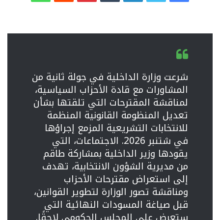
شرعت وزارة الداخلية في جولة ثانية من
المشاورات مع قادة الأحزاب السياسية،
لمناقشة المقترحات التي تلقتها بشأن
تعديل المنظومة القانونية المنظمة
للانتخابات التشريعية المزمع إجراؤها
في شتنبر 2026. الاجتماعات، التي
يقودها وزير الداخلية بمشاركة طاقم
من مديرية الشؤون الانتخابية، تهدف
إلى استعراض مقترحات الأحزاب
ومناقشة تصور الوزارة لتطوير القوانين،
قبل صياغة المسودات النهائية التي
ستعرض على المجلس الحكومي لاحقًا.