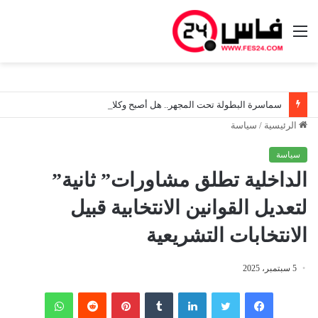
القائمة
سماسرة البطولة تحت المجهر.. هل أصبح وكلاء المدربين واللاعبين يرسمون خريطة الأندية المغربية؟
الرئيسية
/
سياسة
سياسة
الداخلية تطلق مشاورات” ثانية”
لتعديل القوانين الانتخابية قبيل
الانتخابات التشريعية
5 سبتمبر، 2025
فيسبوك
تويتر
لينكدإن
‏Tumblr
بينتيريست
‏Reddit
واتساب