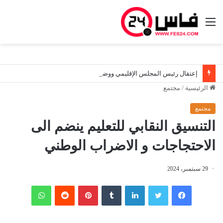
القائمة
إعتقال رئيس المجلس الإقليمي ووضعه رهن تدابير الحراسة النظرية بعد حادثة سير.. وشبهات حول الفرار
الرئيسية
/
مجتمع
مجتمع
التنسيق النقابي للتعليم ينضم الى
الاحتجاجات و الاضراب الوطني
29 سبتمبر، 2024
فيسبوك
تويتر
لينكدإن
‏Tumblr
بينتيريست
‏Reddit
واتساب