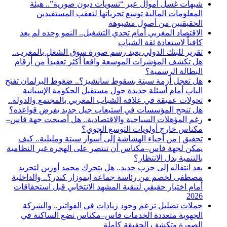
شبهات غسل أموال عبر “تسويات ديون صورية”.. هيئة
المعلومات المالية توسع تحرياتها لتعقب المستفيدين
الحقيقيين من أصول مشبوهة
الاقتصاد المغربي أمام تحدي التشغيل.. النمو وحده لم يعد
كافياً لاستعادة ثقة الشباب
تقرير للبنك الدولي يعيد رسم صورة سوق الشغل بالمغرب..
هل تكشف المؤشرات الموسعة واقعاً أكثر تعقيداً من أرقام
البطالة الرسمية؟
هل تعجل أزمة سبتة بسقوط سانشيز؟.. ضغوط البرلمان تفتح
الباب أمام أسئلة جديدة حول مستقبل الحكومة الإسبانية
تحولات عميقة في علاقة الشباب المغربي بالمجتمع والدولة..
هل تنجح المؤسسات في استيعاب جيل جديد يفرض قواعده؟
رغم المؤهلات السياحية والاقتصادية.. هل أصبحت جهة فاس–
مكناس خارج أولويات التوسع الجوي؟
تحقيق | من أحياء الهشاشة إلى أسوار سبتة ومليلية.. كيف
يمكن لجهة فاس–مكناس أن تنتصر على الهجرة غير النظامية
بالتنمية بدل الانتظار؟
بعد انتقاله إلى حزب جديد.. هل يتحرك محمد أوزين لتجريد
مصطفى لخصم من رئاسة جماعة إيموزار كندر؟.. والداخلية
أمام اختبار حقيقي لتنقية المشهد الانتخابي قبل استحقاقات
2026
حملات تضليل تزعم وجود زيادات في الفواتير.. والشركة
الجهوية متعددة الخدمات فاس–مكناس تضع الساكنة في
الصورة وتكشف الحقيقة كاملة