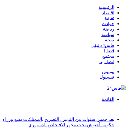
الرئيسية
اقتصاد
ثقافة
حوادث
رياضة
سياسة
صحة
فاس24 تيفي
قضايا
مجتمع
اتصل بنا
يوتيوب
فيسبوك
القائمة
أخبار عاجلة
بعد خمس سنوات من التدبير.. التصريح بالممتلكات يضع وزراء
حكومة أخنوش تحت مجهر الافتحاص الدستوري