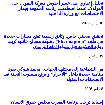
تحليل إخباري: هل خسر أخنوش معركة النفوذ داخل
الدولة؟.. عندما اصطدمت رئاسة الحكومة بجدار
الاختصاصات مع وزارة الداخلية
16 يونيو، 2026
تحقيق صحفي خاص: وثائق رسمية تفتح مسارات جديدة
في ملف “Pharmaprom”.. شبكة مصالح عائلية تُربك
رواية الحكومة قبل مثولها أمام البرلمان
19 نوفمبر، 2025
من الشماعية إلى مختلف الجهات.. محمد شوكي يقود
دينامية جديدة داخل “الأحرار” و يرفع منسوب التعبئة قبل
الاستحقاقات المقبلة
8 مايو، 2026
إسبانيا ترحب برئاسة المغرب مجلس حقوق الانسان