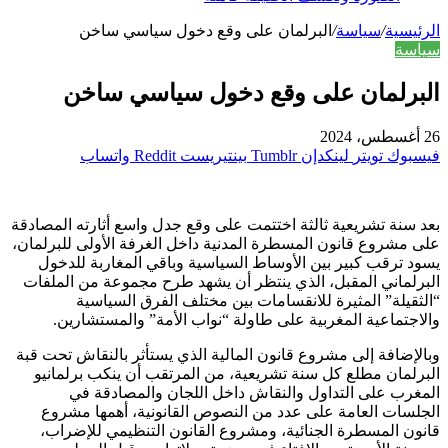
الرئيسية
/
سياسة
/
البرلمان على وقع دخول سياسي ساخن
سياسة
البرلمان على وقع دخول سياسي ساخن
26 أغسطس، 2024
فيسبوك
تويتر
لينكدإن
بينتيريست
واتساب
بعد سنة تشريعية ثالثة اختتمت على وقع جدل واسع أثارته المصادقة
على مشروع قانون المسطرة المدنية داخل الغرفة الأولى للبرلمان،
يسود ترقب كبير بين الأوساط السياسية وباقي المغاربة للدخول
البرلماني المقبل، الذي ينتظر أن يشهد طرح مجموعة من الملفات
“الثقيلة” المثيرة للانقسامات بين مختلف الفرق السياسية
والاجتماعية المغربية على طاولة “نواب الأمة” والمستشارين.
وبالإضافة إلى مشروع قانون المالية الذي يستأثر بالنقاش تحت قبة
البرلمان مطلع كل سنة تشريعية، من المرتقب أن ينكب برلمانيو
المغرب على التداول والنقاش داخل اللجان والمصادقة في
الجلسات العامة على عدد من النصوص القانونية، أهمها مشروع
قانون المسطرة الجنائية، ومشروع القانون التنظيمي للإضراب،