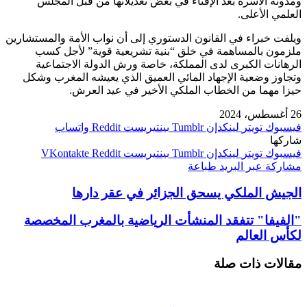
ومدونة الأسرة بعد الإفتاء في بعض تعديلاتها من قبل المجلس
العلمي الأعلى.
ويلفت خبراء في القانون الدستوري إلى أن نواب الأمة والمستشارين
ملزمون بالمساهمة في خلق “بنية تشريعية قوية” لأجل كسب
الرهانات الكبرى لدى المملكة، خاصة ورش الدولة الاجتماعية
وتجاوز وضعية الإجهاد المائي العميق الذي يعيشه المغرب وشكل
حيزا مهما من الخطاب الملكي الأخير في عيد العرش.
26 أغسطس، 2024
فيسبوك
تويتر
لينكدإن
بينتيريست
واتساب
شاركها
فيسبوك
تويتر
لينكدإن
بينتيريست
مشاركة عبر البريد
طباعة
الجيش الملكي يسحق الجزائر في عقر دارها
"الفيفا" تتفقد المنشأت الرياضية بالمغرب المخصصة
لكأس العالم
مقالات ذات صلة