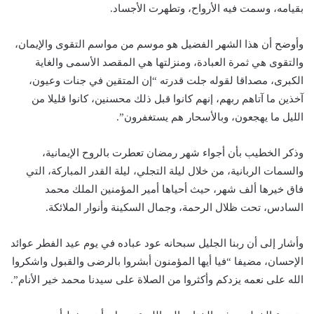
بقيامه، وسمت فيه الأرواح، وتطهرت الأجساد.
وأوضح أن هذا الشهر الفضيل هو موسم من مواسم التقوى والإيمان،
والتقوى هي ثمرة العبادة، ومنزلتها هي المقصد الأسمى والغاية
الكبرى، مصداقا لقوله جلت قدرته “إن المتقين في جنات وعيون،
آخذين ما آتاهم ربهم، إنهم كانوا قبل ذلك محسنين، كانوا قليلا من
الليل ما يهجعون، وبالأسحار هم يستغفرون”.
وذكر الخطيب بأن أجواء شهر رمضان تعطرت بالروح الإيمانية،
والسمات الربانية، من خلال ليلة التجلي، ليلة القدر المباركة، التي
فاق خيرها ألف شهر، حيث أحياها أمير المؤمنين الملك محمد
السادس، تحت ظلال الرحمة، وجمال السكينة وأنوار الملائكة.
وأشار إلى أن ربنا الجليل سبحانه عود عباده في يوم عيد الفطر عوائد
الإحسان، مضيفا “فيا أيها المؤمنون أبشروا بالرضى والقبول واشكروا
الله على نعمه يزدكم وأكثروا من الصلاة على سيدنا محمد خير الأنام”.