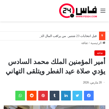
القائمة
قبل انتخابات 23 شتنبر.. من يراقب المال الذي يُصرف قبل بداية الحملة؟ وهل تستطيع اللجان المركزية والإقليمية ضبط «الإنفاق الانتخابي المبكر»؟
الرئيسية
/
ثقافة
ثقافة
أمير المؤمنين الملك محمد السادس
يؤدي صلاة عيد الفطر ويتلقى التهاني
20 مارس، 2026
فيسبوك
تويتر
لينكدإن
‏Tumblr
بينتيريست
‏Reddit
واتساب