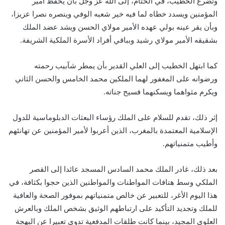
وتضرع الخطيب، في الختام، إلى الله عز وجل بأن يحفظ أمير
المؤمنين ويسدد خطاه لما فيه خير شعبه الوفي وينصره نصرا عزيزا،
وبأن يقر عينه بولي عهده الأمير مولاي الحسن ويشد عضد الملك
بشقيقه الأمير مولاي رشيد وبباقي أفراد الأسرة الملكية الشريفة.
كما ابتهل الخطيب إلى العلي القدير بأن يمطر شآبيب رحمته
ورضوانه على المغفور لهما الملكين محمد الخامس والحسن الثاني
ويكرم مثواهما ويسكنهما فسيح جناته.
إثر ذلك، تقدم للسلام على الملك رؤساء البعثات الدبلوماسية للدول
الإسلامية المعتمدة بالمغرب، الذين أعربوا لأمير المؤمنين عن تهانئهم
وأطيب متمنياتهم.
بعد ذلك، غادر الملك محمد السادس المسجد عائدا إلى القصر
الملكي وسط هتافات المواطنات والمواطنين الذين حجوا بكثافة، في
هذا اليوم الأغر، للتعبير عن خالص متمنياتهم بموفور الصحة والعافية
للملك وتجديد التأكيد على ارتباطهم الوثيق بشخص الملك وبالعرش
العلوي المجيد، بينما كانت طلقات المدفعية تدوي تعبيرا عن البهجة