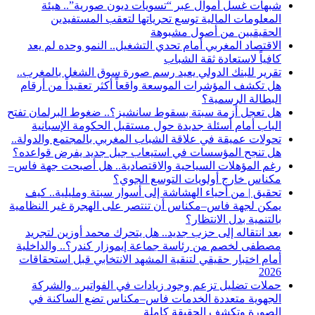
شبهات غسل أموال عبر “تسويات ديون صورية”.. هيئة
المعلومات المالية توسع تحرياتها لتعقب المستفيدين
الحقيقيين من أصول مشبوهة
الاقتصاد المغربي أمام تحدي التشغيل.. النمو وحده لم يعد
كافياً لاستعادة ثقة الشباب
تقرير للبنك الدولي يعيد رسم صورة سوق الشغل بالمغرب..
هل تكشف المؤشرات الموسعة واقعاً أكثر تعقيداً من أرقام
البطالة الرسمية؟
هل تعجل أزمة سبتة بسقوط سانشيز؟.. ضغوط البرلمان تفتح
الباب أمام أسئلة جديدة حول مستقبل الحكومة الإسبانية
تحولات عميقة في علاقة الشباب المغربي بالمجتمع والدولة..
هل تنجح المؤسسات في استيعاب جيل جديد يفرض قواعده؟
رغم المؤهلات السياحية والاقتصادية.. هل أصبحت جهة فاس–
مكناس خارج أولويات التوسع الجوي؟
تحقيق | من أحياء الهشاشة إلى أسوار سبتة ومليلية.. كيف
يمكن لجهة فاس–مكناس أن تنتصر على الهجرة غير النظامية
بالتنمية بدل الانتظار؟
بعد انتقاله إلى حزب جديد.. هل يتحرك محمد أوزين لتجريد
مصطفى لخصم من رئاسة جماعة إيموزار كندر؟.. والداخلية
أمام اختبار حقيقي لتنقية المشهد الانتخابي قبل استحقاقات
2026
حملات تضليل تزعم وجود زيادات في الفواتير.. والشركة
الجهوية متعددة الخدمات فاس–مكناس تضع الساكنة في
الصورة وتكشف الحقيقة كاملة