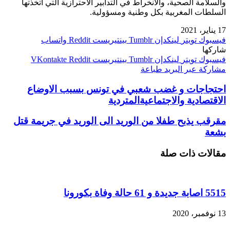
والسلامة الصحية، والانخراط في التدابير الاحترازية التي اتخذتها
السلطات المغربية بكل وطنية ومسؤولية.
17 يناير، 2021
فيسبوك
تويتر
لينكدإن
بينتيريست
واتساب
شاركها
فيسبوك
تويتر
لينكدإن
بينتيريست
مشاركة عبر البريد
طباعة
احتجاجات و غضب شعبي في تونس بسبب الاوضاع
الاقتصادية والاجتماعيةالمتردية
مقرقب يذبح طفلا من الوريد الى الوريد في جريمة قتل
بشعة
مقالات ذات صلة
5515 اصابة جديدة و 61 حالة وفاة بكورونا
13 نوفمبر، 2020