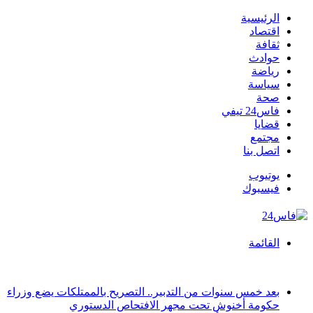
الرئيسية
اقتصاد
ثقافة
حوادث
رياضة
سياسة
صحة
فاس24 تيفي
قضايا
مجتمع
اتصل بنا
يوتيوب
فيسبوك
القائمة
أخبار عاجلة
بعد خمس سنوات من التدبير.. التصريح بالممتلكات يضع وزراء
حكومة أخنوش تحت مجهر الافتحاص الدستوري