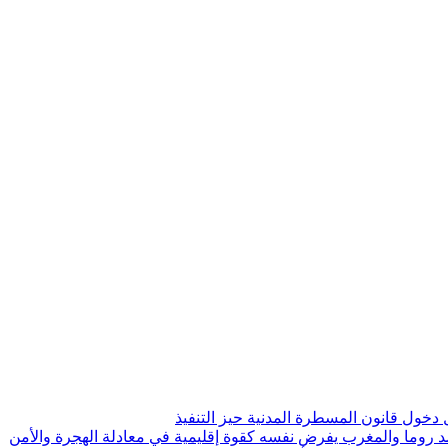
 ضد روما والمغرب يفرض نفسه كقوة إقليمية في معادلة الهجرة والأمن