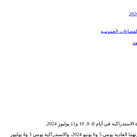
الفضاءات العمومية
هة
أما الامتحان الجهوي الموحد للسنة الأولى من سلك الباكلوريا (جميع الشعب)، وكذا الخاص بالمترشحين الأحرار في جميع الشعب، فستُقام دورتهما العادية يومي 5 و6 يونيو 2024، والاستدراكية يومي 3 و4 يوليوز