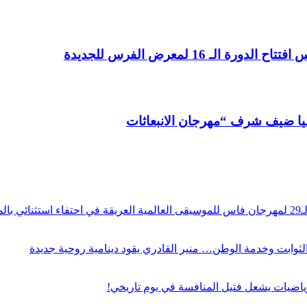
 16 لمعرض الفرس للجديدة
اليا ضيف شرف “مهرجان الانبعاثات
راث
و الثوابت وخدمة الوطن… منير القادري يقود دينامية روحية جديدة
ياضيات يشعل فتيل المنافسة في يوم تاريخي!