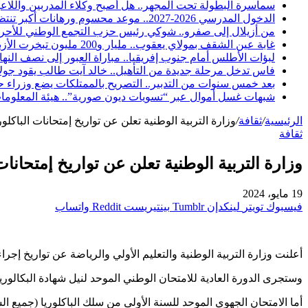
سماسرة البطولة تحت المجهر.. هل أصبح وكلاء المدربين واللاعب
الدخول المدرسي 2026-2027.. موعد محسوم ورهانات أكبر تنتظر المدرسة المغربية والأسر والتلاميذ
من أزيلال إلى صفرو.. شوكي رئيس حزب التجمع الوطني للأحرار 
غابة عين الشقف بمولاي يعقوب.. مليار و200 مليون تبخرت الأزبال والمياه الراكدة تفضح «تأهيلاً» لم يصمد طويلاً
لبؤات الأطلس أمام جنوب إفريقيا.. مباراة العبور إلى نصف النها
فاس تدخل مرحلة جديدة من التأهيل.. خالد آيت طالب يقود جولات 
بعد خمس سنوات من التدبير.. التصريح بالممتلكات يضع وزراء
شبهات غسل أموال عبر “تسويات ديون صورية”.. هيئة المعلومات
الرئيسية
/
ثقافة
/
وزارة التربية الوطنية تعلن عن تواريخ إمتحانات الباكلور
ثقافة
وزارة التربية الوطنية تعلن عن تواريخ إمتحانات 
19 مايو، 2024
فيسبوك
تويتر
لينكدإن
بينتيريست
واتساب
أعلنت وزارة التربية الوطنية والتعليم الأولي والرياضة عن تواريخ إجراء
وستجرى الدورة العادية للامتحان الوطني الموحد لنيل شهادة البكالوريا لجميع الشعب في أيام 10، 11، 12 و13 يونيو 2024، بينما ستُجرى الدورة