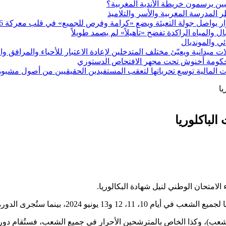
ين يرسمون خريطة الأندية المغربية؟
يواصل جولة التعبئة ويضع «كرامة وفرص للجميع» في قلب معركة 2026
ئي والمونديال
ميدانية ويعبّئ مختلف المتدخلين لإعادة الاعتبار للأحياء والمرافق و
 حكومة أخنوش تحت مجهر الافتحاص الدستوري
 المالية توسع تحرياتها لتعقب المستفيدين الحقيقيين من أصول مشبو
يا
الباكلوريا
 الامتحان الوطني لنيل شهادة البكالوريا.
 الاستدراكية في أيام 8، 9، 10 و11 يوليوز 2024.