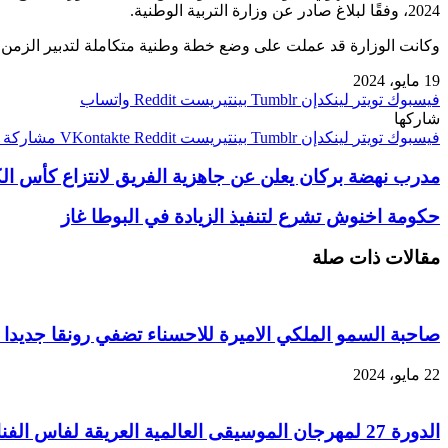
2024، وفقًا لبلاغ صادر عن وزارة التربية الوطنية.
وكانت الوزارة قد عملت على وضع خطة وطنية متكاملة لتدبير الزمن الم
19 مايو، 2024
فيسبوك
تويتر
لينكدإن
بينتيريست
واتساب
شاركها
فيسبوك
تويتر
لينكدإن
بينتيريست
مشاركة ع
مدرب نهضة بركان يعلن عن جاهزية الفريق لانتزاع كأس ال
حكومة اخنوش تشرع لتنفيذ الزيادة في البوطا غاز
مقالات ذات صلة
صاحبة السمو الملكي الاميرة للاحسناء تضفي رونقا جديدا 
22 مايو، 2024
الدورة 27 لمهرجان الموسيقى العالمية العريقة لفاس الفنان المتألق سامي يوسف يَـعِــــــــدُ جماهيره بحفل موسيقي فريد من نوعه