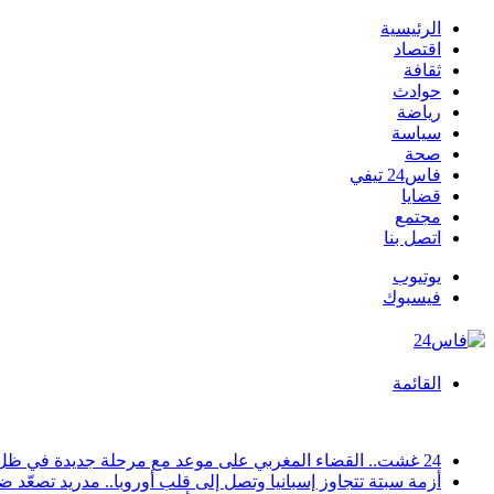
الرئيسية
اقتصاد
ثقافة
حوادث
رياضة
سياسة
صحة
فاس24 تيفي
قضايا
مجتمع
اتصل بنا
يوتيوب
فيسبوك
القائمة
أخبار عاجلة
24 غشت.. القضاء المغربي على موعد مع مرحلة جديدة في ظل دخول قانون المسطرة المدنية حيز التنفيذ
أزمة سبتة تتجاوز إسبانيا وتصل إلى قلب أوروبا.. مدريد تصعّد