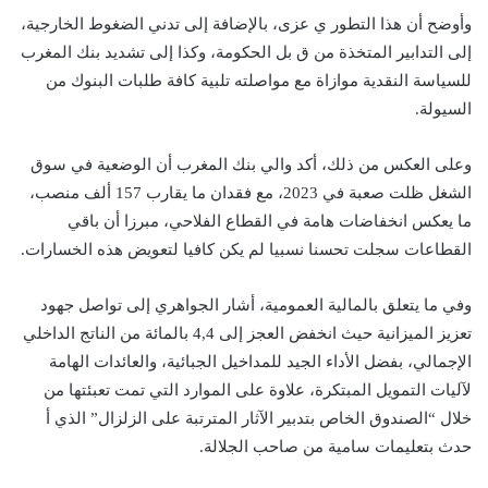
وأوضح أن هذا التطور ي عزى، بالإضافة إلى تدني الضغوط الخارجية،
إلى التدابير المتخذة من ق بل الحكومة، وكذا إلى تشديد بنك المغرب
للسياسة النقدية موازاة مع مواصلته تلبية كافة طلبات البنوك من
السيولة.
وعلى العكس من ذلك، أكد والي بنك المغرب أن الوضعية في سوق
الشغل ظلت صعبة في 2023، مع فقدان ما يقارب 157 ألف منصب،
ما يعكس انخفاضات هامة في القطاع الفلاحي، مبرزا أن باقي
القطاعات سجلت تحسنا نسبيا لم يكن كافيا لتعويض هذه الخسارات.
وفي ما يتعلق بالمالية العمومية، أشار الجواهري إلى تواصل جهود
تعزيز الميزانية حيث انخفض العجز إلى 4,4 بالمائة من الناتج الداخلي
الإجمالي، بفضل الأداء الجيد للمداخيل الجبائية، والعائدات الهامة
لآليات التمويل المبتكرة، علاوة على الموارد التي تمت تعبئتها من
خلال “الصندوق الخاص بتدبير الآثار المترتبة على الزلزال” الذي أ
حدث بتعليمات سامية من صاحب الجلالة.