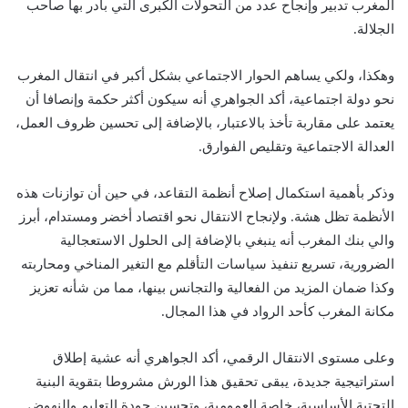
المغرب تدبير وإنجاح عدد من التحولات الكبرى التي بادر بها صاحب
الجلالة.
وهكذا، ولكي يساهم الحوار الاجتماعي بشكل أكبر في انتقال المغرب
نحو دولة اجتماعية، أكد الجواهري أنه سيكون أكثر حكمة وإنصافا أن
يعتمد على مقاربة تأخذ بالاعتبار، بالإضافة إلى تحسين ظروف العمل،
العدالة الاجتماعية وتقليص الفوارق.
وذكر بأهمية استكمال إصلاح أنظمة التقاعد، في حين أن توازنات هذه
الأنظمة تظل هشة. ولإنجاح الانتقال نحو اقتصاد أخضر ومستدام، أبرز
والي بنك المغرب أنه ينبغي بالإضافة إلى الحلول الاستعجالية
الضرورية، تسريع تنفيذ سياسات التأقلم مع التغير المناخي ومحاربته
وكذا ضمان المزيد من الفعالية والتجانس بينها، مما من شأنه تعزيز
مكانة المغرب كأحد الرواد في هذا المجال.
وعلى مستوى الانتقال الرقمي، أكد الجواهري أنه عشية إطلاق
استراتيجية جديدة، يبقى تحقيق هذا الورش مشروطا بتقوية البنية
التحتية الأساسية، خاصة العمومية، وتحسين جودة التعليم والنهوض