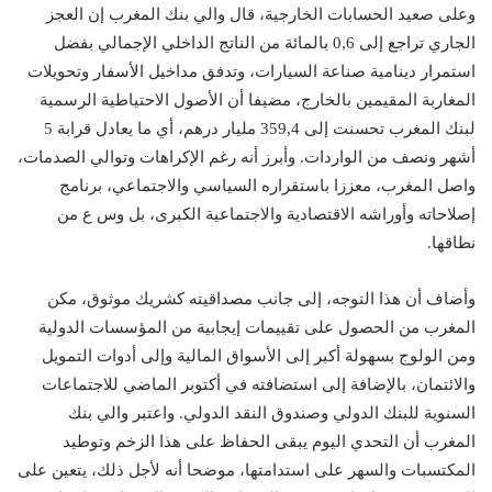
وعلى صعيد الحسابات الخارجية، قال والي بنك المغرب إن العجز
الجاري تراجع إلى 0,6 بالمائة من الناتج الداخلي الإجمالي بفضل
استمرار دينامية صناعة السيارات، وتدفق مداخيل الأسفار وتحويلات
المغاربة المقيمين بالخارج، مضيفا أن الأصول الاحتياطية الرسمية
لبنك المغرب تحسنت إلى 359,4 مليار درهم، أي ما يعادل قرابة 5
أشهر ونصف من الواردات. وأبرز أنه رغم الإكراهات وتوالي الصدمات،
واصل المغرب، معززا باستقراره السياسي والاجتماعي، برنامج
إصلاحاته وأوراشه الاقتصادية والاجتماعية الكبرى، بل وس ع من
نطاقها.
وأضاف أن هذا التوجه، إلى جانب مصداقيته كشريك موثوق، مكن
المغرب من الحصول على تقييمات إيجابية من المؤسسات الدولية
ومن الولوج بسهولة أكبر إلى الأسواق المالية وإلى أدوات التمويل
والائتمان، بالإضافة إلى استضافته في أكتوبر الماضي للاجتماعات
السنوية للبنك الدولي وصندوق النقد الدولي. واعتبر والي بنك
المغرب أن التحدي اليوم يبقى الحفاظ على هذا الزخم وتوطيد
المكتسبات والسهر على استدامتها، موضحا أنه لأجل ذلك، يتعين على