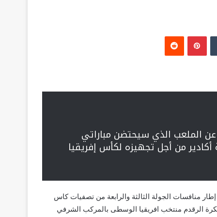
‏Tumblr
بينتيريست
‏Reddit
 عن الملعب الذي سيحتضن مباراتي
 أكادير من أجل تجهيزه لكأس إفريقيا
طار منافسات الجولة الثالثة والرابعة من تصفيات كاس
2025 يواجه المنتخب المغربي لكرة الرقدم منتخب افريقيا الوسطى بالمركب الشرفي