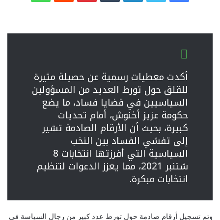
أكدت معطيات رسمية عن حصيلة مثيرة
للقلق حول تورط العديد من المسؤولين
السياسيين في قضايا فساد، ما يضع
حكومة عزيز أخنوش، أمام تحديات
كبيرة، بحيث أن الأرقام الصادمة تشير
إلى تفشي الفساد بين النخب
السياسية التي أفرزتها انتخابات 8
شتنبر 2021، مما يعزز الدعوات لتنظيم
انتخابات مبكرة.
وتم تسجيل أرقام صادمة حول تورط عدد كبير من رجال السياسة في