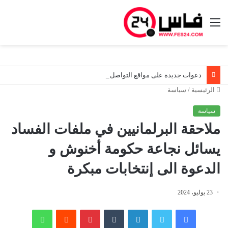
القائمة
دعوات جديدة على مواقع التواصل تثير اليقظة الأمنية قرب سبتة.. والسلطات المغربية تواصل مراقبة الوضع ميدانياً
الرئيسية
/
سياسة
سياسة
ملاحقة البرلمانيين في ملفات الفساد
يسائل نجاعة حكومة أخنوش و
الدعوة الى إنتخابات مبكرة
23 يوليو، 2024
فيسبوك
تويتر
لينكدإن
‏Tumblr
بينتيريست
‏Reddit
واتساب