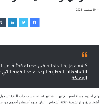
10 سبتمبر، 2024
فيسبوك
تويتر
لينكدإن
كشفت وزارة الداخلية في حصيلة مُحيَّنة، عن ال
التساقطات المطرية الرعدية جد القوية التي ع
المملكة.
وتم لحدود مساء أمس الإثنين 9 شتنبر 4
أشخاص)، والراشيدية (ثلاثة أشخاص، اثنان منهم أجنبيان أحدهم من جن