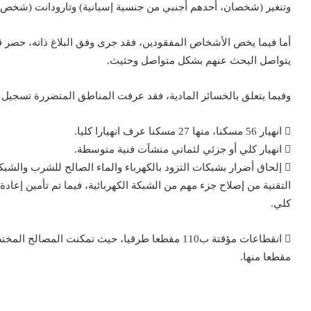
وتنغير (شخصان، أحدهم أجنبي من جنسية إسبانية) وتارودانت (شخص و
أما فيما يخص الأشخاص المفقودين، فقد جرى وفق البلاغ ذاته، حصر ق
يتواصل البحث عنهم بشكل متواصل وحثيث.
وفيما يتعلق بالخسائر المادية، فقد عرفت المناطق المتضررة تسجيل ال
 انهيار 56 مسكنا، منها 27 مسكنا عرف انهيارا كليا.
 انهيار كلي أو جزئي لثماني منشآت فنية متوسطة.
 إلحاق أضرار بشبكات التزود بالكهرباء والماء الصالح للشرب والشبك
التقنية من إصلاح جزء مهم من الشبكة الكهربائية، فيما تم تأمين إعا
كلي.
مقطعا منها.