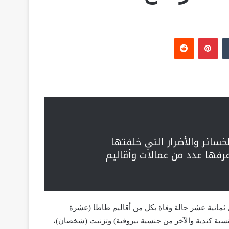
‏Tumblr
بينتيريست
‏Reddit
خسائر والأضرار التي خلفتها
رفها عدد من عمالات وأقاليم
202، حسب ذات البلاغ تسجيل ثمانية عشر حالة وفاة بكل من أقاليم طاطا (عشرة
سية كندية والآخر من جنسية بيروفية) وتزنيت (شخصان)،