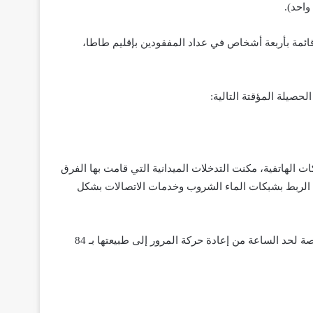
احد).
ائمة بأربعة أشخاص في عداد المفقودين بإقليم طاطا،
حصيلة المؤقتة التالية:
ات الهاتفية، مكنت التدخلات الميدانية التي قامت بها الفرق
دة الربط بشبكات الماء الشروب وخدمات الاتصالات بشكل
 انقطاعات مؤقتة ب110 مقطعا طرقيا، حيث تمكنت المصالح المختصة لحد الساعة من إعادة حركة المرور إلى طبيعتها بـ 84