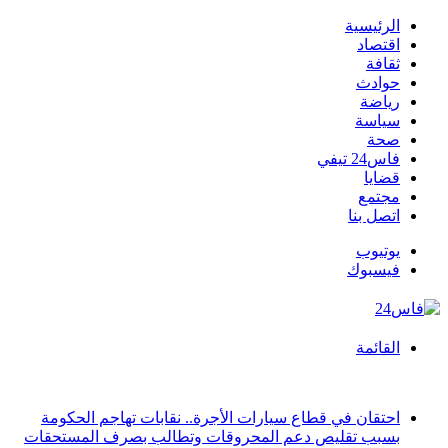
الرئيسية
اقتصاد
ثقافة
حوادث
رياضة
سياسة
صحة
فاس24 تيفي
قضايا
مجتمع
اتصل بنا
يوتيوب
فيسبوك
القائمة
أخبار عاجلة
احتقان في قطاع سيارات الأجرة.. نقابات تهاجم الحكومة
بسبب تقليص دعم المحروقات وتطالب بصرف المستحقات