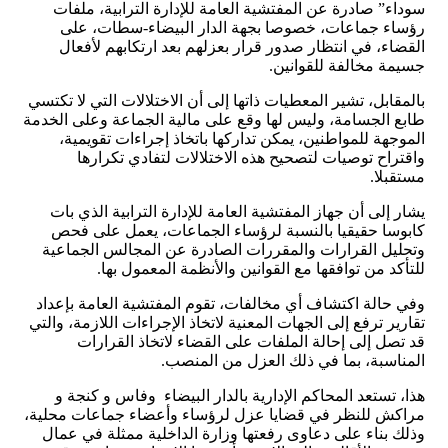
سوداء” صادرة عن المفتشية العامة للإدارة الترابية، ملفات
رؤساء جماعات، خصوصا بجهة الدار البيضاء-سطات، على
القضاء، في انتظار صدور قرار بعزلهم بعد ارتكابهم لأفعال
جسيمة مخالفة للقوانين.
بالمقابل، تشير المعطيات ذاتها إلى أن الاختلالات التي لا تكتسي
طابع الجسامة، وليس لها وقع على مالية الجماعة وعلى الخدمة
الموجهة للمواطنين، يمكن تداركها باتخاذ إجراءات تقويمية،
واقتراح توصيات لتصحيح هذه الاختلالات لتفادي تكرارها
مستقبلا.
يشار إلى أن جهاز المفتشية العامة للإدارة الترابية الذي بات
كابوسا حقيقيا بالنسبة لرؤساء الجماعات، يعمل على فحص
وتحليل القرارات والمقررات الصادرة عن المجالس الجماعية
للتأكد من توافقها مع القوانين والأنظمة المعمول بها.
وفي حالة اكتشاف أي مخالفات، تقوم المفتشية العامة بإعداد
تقارير ترفع إلى الجهات المعنية لاتخاذ الإجراءات اللازمة، والتي
قد تصل إلى إحالة الملفات على القضاء لاتخاذ القرارات
المناسبة، بما في ذلك العزل من المنصب.
هذا، تستعد المحاكم الإدارية بالدار البيضاء وفاس و كنجة و
مراكش للنظر في قضايا عزل لرؤساء وأعضاء جماعات محلية،
وذلك بناء على دعاوى رفعتها وزارة الداخلية ممثلة في عمال