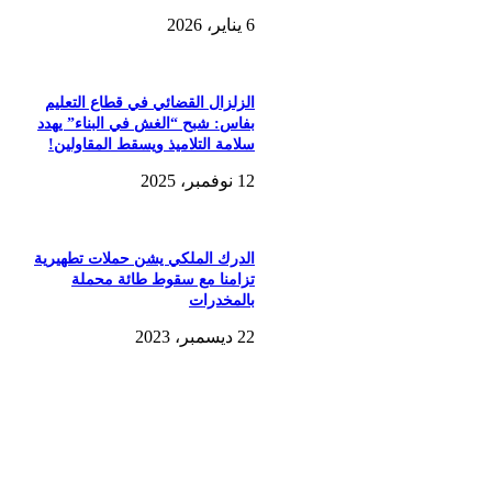
6 يناير، 2026
الزلزال القضائي في قطاع التعليم
بفاس: شبح “الغش في البناء” يهدد
سلامة التلاميذ ويسقط المقاولين!
12 نوفمبر، 2025
الدرك الملكي يشن حملات تطهيرية
تزامنا مع سقوط طائة محملة
بالمخدرات
22 ديسمبر، 2023