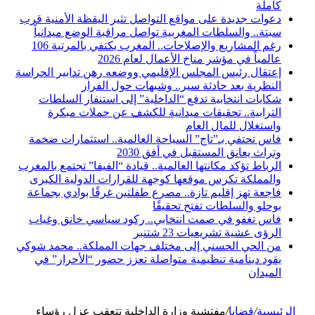
كاملة
دعوات جديدة على مواقع التواصل تثير اليقظة الأمنية قرب
سبتة.. والسلطات المغربية تواصل مراقبة الوضع ميدانياً
رغم المشاريع والإصلاحات.. المغرب يكتفي بالمرتبة 106
عالمياً في مؤشر مناخ الأعمال لعام 2026
إعتقال رئيس المجلس الإقليمي ووضعه رهن تدابير الحراسة
النظرية بعد حادثة سير.. وشبهات حول الفرار
شكايات انتخابية تدفع “الداخلية” إلى استنفار السلطات
الترابية.. تحقيقات ميدانية للكشف عن حملات مبكرة
واستغلال للمال العام
فاس تحتفي بـ”تاج” السياحة العالمية.. استثمارات ضخمة
وتراث يعانق المستقبل في أفق 2030
الرباط تؤكد مكانتها العالمية.. قيادة “الفيفا” تجتمع بالمغرب
والمملكة تكرس موقعها كوجهة للقرارات الدولية الكبرى
فاجعة تهز إقليم تازة.. مصرع طفلتين غرقًا بوادي بجماعة
بوحلو والسلطات تفتح تحقيقًا
فاس تغفو في صمت انتخابي.. ركود سياسي خانق وغياب
الرؤى عشية تشريعيات 23 شتنبر
من الحي الحسني إلى مختلف جهات المملكة.. محمد شوكي
يقود دينامية تنظيمية متواصلة تعزز حضور “الأحرار” في
الميدان
الرئيسية
/
قضايا
/
مفتشية وزارة الداخلية تتعقب عزل رؤساء