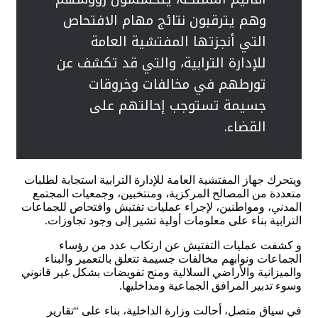
وهم يترقبون نتائج مهام الافتحاص
التي أنجزتها المفتشية العامة
للإدارة الترابية، والتي قد تكشف عن
تورطهم في مخالفات وخروقات
جسيمة تستوجب إحالتهم على
القضاء.
ويتحرك جهاز المفتشية العامة للإدارة الترابية استجابة لطلبات
متعددة من المصالح المركزية، ومنتخبين، وجمعيات المجتمع
المدني، ومواطنين، لإجراء عمليات تفتيش وافتحاص للجماعات
الترابية بناء على معلومات أولية تشير إلى وجود تجاوزات.
و كشفت عمليات التفتيش عن ارتكاب عدد من رؤساء
الجماعات ونوابهم مخالفات جسيمة تتعلق بالتعمير والبناء
والميزانية والأراضي السلالية ومنح تفويضات بشكل غير قانوني
وسوء تدبير المرافق الجماعية ومداخليها.
في سياق متصل، أحالت وزارة الداخلية، بناء على “تقارير