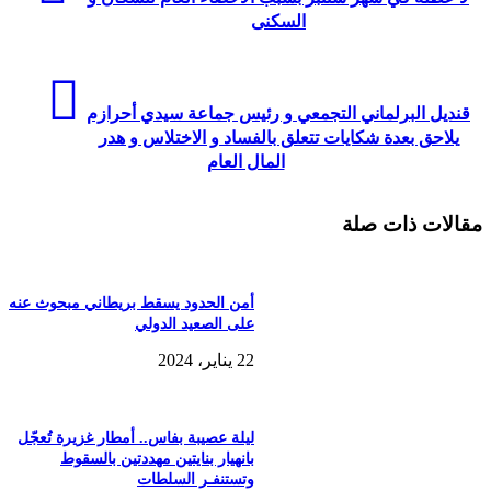
السكنى
قنديل البرلماني التجمعي و رئيس جماعة سيدي أحرازم
يلاحق بعدة شكايات تتعلق بالفساد و الاختلاس و هدر
المال العام
مقالات ذات صلة
أمن الحدود يسقط بريطاني مبحوث عنه
على الصعيد الدولي
22 يناير، 2024
ليلة عصيبة بفاس.. أمطار غزيرة تُعجّل
بانهيار بنايتين مهددتين بالسقوط
وتستنفـر السلطات