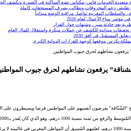
وية متعددة الخدمات فاس–مكناس تضع الساكنة في الصورة وتكشف الحق
بب تقليص دعم المحروقات وتطالب بصرف المستحقات كاملة
. والسلطات المغربية تواصل مراقبة الوضع ميدانياً
رية بعد حادثة سير.. وشبهات حول الفرار
ة.. تحقيقات ميدانية للكشف عن حملات مبكرة واستغلال للمال العام
انق المستقبل في أفق 2030
والمملكة تكرس موقعها كوجهة للقرارات الدولية الكبرى
ة” يرفعون نشاطهم لحرق جيوب المواطنين
الشناقة” يرفعون نشاطهم لحرق جيوب المواطني
أصبح “الشّنّاقة” يفرضون أنفسهم على المواطنين فرضا ويسيطرون على
ُقدر بـ2000 فقط ليصبح ثمنه بعد تدخل الشناق 3000 درهم.
وحسب ذات المصادر فقد قلص “الشناقة” من ثمن الخروف الكبير، بنسبة 1000 درهم، لعلمهم المُسبق