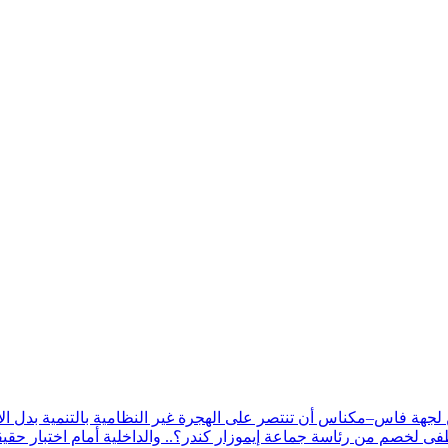
 لجهة فاس–مكناس أن تنتصر على الهجرة غير النظامية بالتنمية بدل الا
 لخصم من رئاسة جماعة إيموزار كندر؟.. والداخلية أمام اختبار حقيقي لت