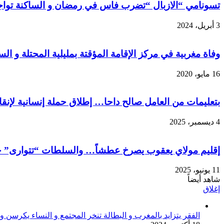
تسونامي “الازبال “تضرب فاس في رمضان و الساكنة تواج
3 أبريل، 2024
وفاة مغربية في مركز الإقامة المؤقتة بمليلية المحتلة و الس
16 مايو، 2020
بتعليمات من العامل صالح داحا… إطلاق حملة إنسانية لإنقاذ
4 ديسمبر، 2025
إقليم مولاي يعقوب يصرخ عطشاً… والسلطات “تتوارى” 
11 يونيو، 2025
شاهد أيضاً
إغلاق
الفقر يتزايد بالمغرب و البطالة تنخر المجتمع و النساء يكرس