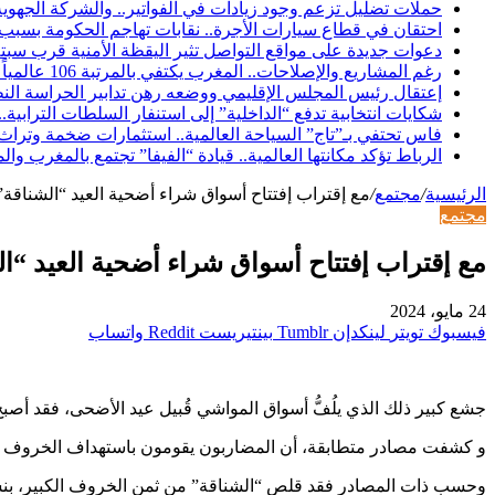
حملات تضليل تزعم وجود زيادات في الفواتير.. والشركة الجه
احتقان في قطاع سيارات الأجرة.. نقابات تهاجم الحكومة بس
دعوات جديدة على مواقع التواصل تثير اليقظة الأمنية قرب سبتة.
رغم المشاريع والإصلاحات.. المغرب يكتفي بالمرتبة 106 عالمياً في مؤشر مناخ الأعمال لعام 2026
إعتقال رئيس المجلس الإقليمي ووضعه رهن تدابير الحراسة النظ
شكايات انتخابية تدفع “الداخلية” إلى استنفار السلطات الترابي
فاس تحتفي بـ”تاج” السياحة العالمية.. استثمارات ضخمة وتراث يع
الرباط تؤكد مكانتها العالمية.. قيادة “الفيفا” تجتمع بالمغرب 
الرئيسية
/
مجتمع
/
مع إقتراب إفتتاح أسواق شراء أضحية العيد “الشناق
مجتمع
مع إقتراب إفتتاح أسواق شراء أضحية العيد “
24 مايو، 2024
فيسبوك
تويتر
لينكدإن
بينتيريست
واتساب
جشع كبير ذلك الذي يلُفُّ أسواق المواشي قُبيل عيد الأضحى، فقد 
و كشفت مصادر متطابقة، أن المضاربون يقومون باستهداف الخروف المٌتوسط والرفع من ثمنه بنسبة 1000 درهم، وهو الذي كان ي