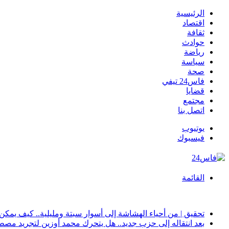
الرئيسية
اقتصاد
ثقافة
حوادث
رياضة
سياسة
صحة
فاس24 تيفي
قضايا
مجتمع
اتصل بنا
يوتيوب
فيسبوك
القائمة
أخبار عاجلة
تحقيق | من أحياء الهشاشة إلى أسوار سبتة ومليلية.. كيف يمكن
بعد انتقاله إلى حزب جديد.. هل يتحرك محمد أوزين لتجريد مصطفى