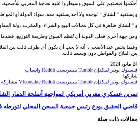
أحكموا قبضتهم على السوق وسيطروا عليه لحاجة المغربي للأضحية.
و يستفيد “الشناق” لوحده ولا أحد يستفيد معه، سواء الدولة أو المواط
و “الشناق ظاهرة في كل مجالات البيع والشراء، والمغرب دولة المقاولة 
ومن جهة أخرى فعلى الدولة أن تُنظم السوق وطريقة التوزيع، فعندما يُص
وفيما يخص عيد الأضحى، أنه لا يجب أن يكون أي طرف ثالث بين الفلاح ـ 
بين الفلاح والمواطن دون وسيط ثالث.
24 مايو، 2024
فيسبوك
تويتر
لينكدإن
بينتيريست
واتساب
شاركها
فيسبوك
تويتر
لينكدإن
بينتيريست
مشاركة ع
تمرين عسكري مغربي أمريكي لمواجهة أسلحة الدمار الش
قاضي الحقيق يودع رئيس جمعية السجن المحلي لتورطه في
مقالات ذات صلة