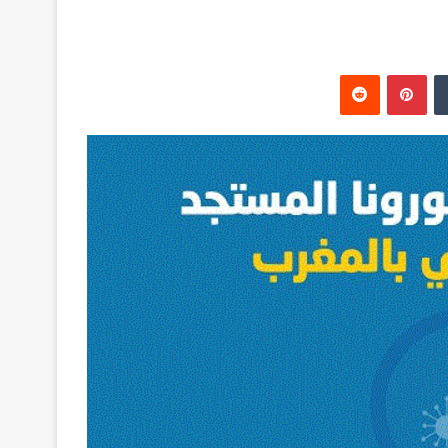
‏Tumblr
بينتيريست
‏Reddit