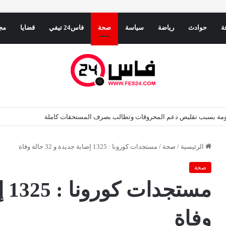
ة
حوادث
رياضة
سياسة
صحة
فاس24 تيفي
قضايا
مج
 قرب سبتة.. والسلطات المغربية تواصل مراقبة الوضع ميدانياً
الرئيسية
/
صحة
/
مستجدات كورونا : 1325 إصابة جديدة و 32 حالة وفاة
صحة
وفاة