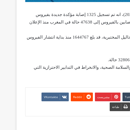
قالت وزارة الصحة في إحاطتها الإعلامية، ليوم الخميس (20 غشت 2020)، انه تم تسجيل 1325 إصابة مؤكدة جديدة بفيروس
كورونا المستجد خلال الـ24 ساعة الماضية، ليرتفع العدد الإجمالي للمصابين بالفيروس إلى 47638 حالة في المغرب منذ الإعلان
ووصل عدد الحالات المستبعدة، بعد الحصول على نتائج سلبية تهم التحاليل المختبرية، قد بلغ 1644767 منذ بداية انتشار الفيروس
لسلامة الصحية، والانخراط في التدابير الاحترازية التي
بينتيريست
طباعة