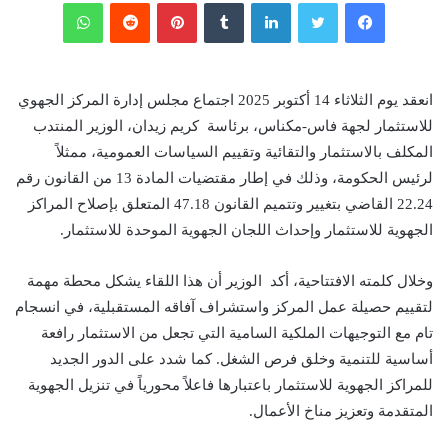
فيسبوك
تويتر
لينكدإن
‏Tumblr
بينتيريست
‏Reddit
واتساب
انعقد يوم الثلاثاء 14 أكتوبر 2025 اجتماع مجلس إدارة المركز الجهوي
للاستثمار لجهة فاس-مكناس، برئاسة كريم زيدان، الوزير المنتدب
المكلف بالاستثمار والتقائية وتقييم السياسات العمومية، ممثلاً
لرئيس الحكومة، وذلك في إطار مقتضيات المادة 13 من القانون رقم
22.24 القاضي بتغيير وتتميم القانون 47.18 المتعلق بإصلاح المراكز
الجهوية للاستثمار وإحداث اللجان الجهوية الموحدة للاستثمار.
وخلال كلمته الافتتاحية، أكد الوزير أن هذا اللقاء يشكل محطة مهمة
لتقييم حصيلة عمل المركز واستشراف آفاقه المستقبلية، في انسجام
تام مع التوجيهات الملكية السامية التي تجعل من الاستثمار رافعة
أساسية للتنمية وخلق فرص الشغل. كما شدد على الدور الجديد
للمراكز الجهوية للاستثمار باعتبارها فاعلاً محورياً في تنزيل الجهوية
المتقدمة وتعزيز مناخ الأعمال.