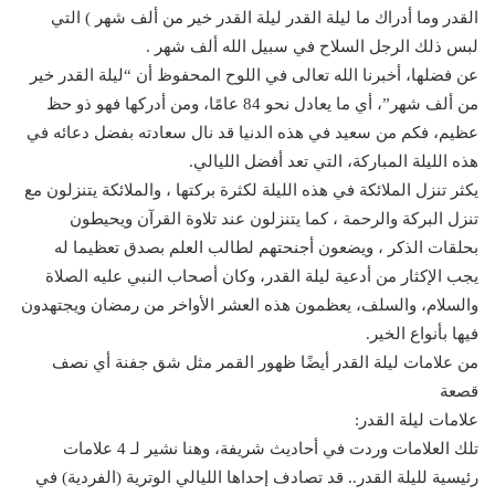
القدر وما أدراك ما ليلة القدر ليلة القدر خير من ألف شهر ) التي
لبس ذلك الرجل السلاح في سبيل الله ألف شهر .
عن فضلها، أخبرنا الله تعالى في اللوح المحفوظ أن “ليلة القدر خير
من ألف شهر”، أي ما يعادل نحو 84 عامًا، ومن أدركها فهو ذو حظ
عظيم، فكم من سعيد في هذه الدنيا قد نال سعادته بفضل دعائه في
هذه الليلة المباركة، التي تعد أفضل الليالي.
يكثر تنزل الملائكة في هذه الليلة لكثرة بركتها ، والملائكة يتنزلون مع
تنزل البركة والرحمة ، كما يتنزلون عند تلاوة القرآن ويحيطون
بحلقات الذكر ، ويضعون أجنحتهم لطالب العلم بصدق تعظيما له
يجب الإكثار من أدعية ليلة القدر، وكان أصحاب النبي عليه الصلاة
والسلام، والسلف، يعظمون هذه العشر الأواخر من رمضان ويجتهدون
فيها بأنواع الخير.
من علامات ليلة القدر أيضًا ظهور القمر مثل شق جفنة أي نصف
قصعة
علامات ليلة القدر:
تلك العلامات وردت في أحاديث شريفة، وهنا نشير لـ 4 علامات
رئيسية لليلة القدر.. قد تصادف إحداها الليالي الوترية (الفردية) في