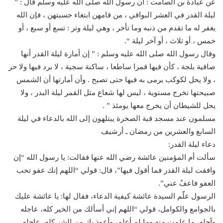
عن عبادة بن الصامت : أن رسول الله صلى الله عليه وسلم قال : ”
ليلة القدر في العشر البواقي ، من قامهن ابتغاء حسبتهن ، فإن الله
يغفر له ما تقدم من ذنبه وما تأخر ، وهي ليلة وتر : تسع أو سبع ، أو
خمس ، أو ثلاث ، أو آخر ليلة “.
وقال رسول الله صلى الله عليه وسلم : ” إن أمارة ليلة القدر أنها
صافية بلجة ، كأن فيها قمرا ساطعا ، ساكنة سجية ، لا برد فيها ولا حر
، ولا يحل لكوكب يرمى به فيها حتى تصبح . وأن أمارتها أن الشمس
صبيحتها تخرج مستوية ، ليس لها شعاع مثل القمر ليلة البدر ، ولا
يحل للشيطان أن يخرج معها يومئذ ” .
مسلمون عند مسجد قبة الصخرة يبتلهون إلى الله بالدعاء في ليلة
السابع والعشرين من رمضان ـ أرشيف
دعاء ليلة القدر:
سألت أم المؤمنين عائشة رضي الله عنها فقالت: يا رسول الله “إن
وافقت ليلة القدر فما أقول فيها”، قال: قولي “اللهم إنك عفو تحب
العفو فاعفُ عني”.
الرسول علّم السيدة عائشة كيفية الدعاء، فقال لها: يا عائشة عليك
بالجوامع والكوامل، قولي “اللهم إني أسألك من الخير كله، عاجله
وآجله، ما علمت منه وما لم أعلم، وأعوذ بك من الشر كله، عاجله