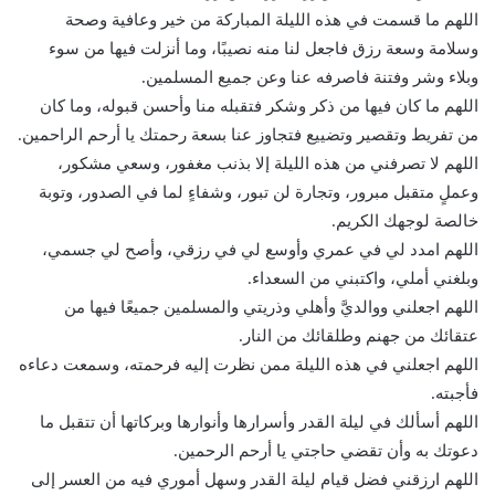
اللهم ما قسمت في هذه الليلة المباركة من خير وعافية وصحة
وسلامة وسعة رزق فاجعل لنا منه نصيبًا، وما أنزلت فيها من سوء
وبلاء وشر وفتنة فاصرفه عنا وعن جميع المسلمين.
اللهم ما كان فيها من ذكر وشكر فتقبله منا وأحسن قبوله، وما كان
من تفريط وتقصير وتضييع فتجاوز عنا بسعة رحمتك يا أرحم الراحمين.
اللهم لا تصرفني من هذه الليلة إلا بذنب مغفور، وسعي مشكور،
وعملٍ متقبل مبرور، وتجارة لن تبور، وشفاءٍ لما في الصدور، وتوبة
خالصة لوجهك الكريم.
اللهم امدد لي في عمري وأوسع لي في رزقي، وأصح لي جسمي،
وبلغني أملي، واكتبني من السعداء.
اللهم اجعلني ووالديَّ وأهلي وذريتي والمسلمين جميعًا فيها من
عتقائك من جهنم وطلقائك من النار.
اللهم اجعلني في هذه الليلة ممن نظرت إليه فرحمته، وسمعت دعاءه
فأجبته.
اللهم أسألك في ليلة القدر وأسرارها وأنوارها وبركاتها أن تتقبل ما
دعوتك به وأن تقضي حاجتي يا أرحم الرحمين.
اللهم ارزقني فضل قيام ليلة القدر وسهل أموري فيه من العسر إلى