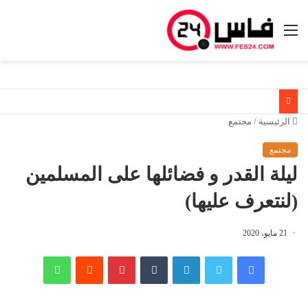
القائمة
الرئيسية
/
مجتمع
مجتمع
ليلة القدر و فضائلها على المسلمين
(لنتعرف عليها)
21 مايو، 2020
فيسبوك
تويتر
لينكدإن
‏Tumblr
بينتيريست
‏Reddit
واتساب