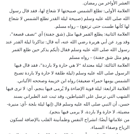
العشر الأواخر من رمضان.
العلامة الأولى: تطلع الشمس صبيحتها لا شعاع لها، فقد قال رسول
الله صلى الله عليه وسلم (صبيحة ليلة القدر تطلع الشمس لا شعاع
لها كأنها طست حتى ترتفع) – رواه مسلم.
العلامة الثانية: يطلع القمر فيها مثل (شق جفنة) أي “نصف قصعة”،
وقد ورد عن أبي هريرة رضي الله عنه، أنه قال: تذاكرنا ليلة القدر عند
رسول الله صلى الله عليه وسلم فقال (أيكم يذكر حين طلع القمر
وهو مثل شق جفنة) – رواه مسلم
العلامة الثالثة: ليلة معتدلة “لا هي حارة ولا باردة”، فقد قال فيها
الرسول صلى الله عليه وسلم (ليلة طلقة لا حارة ولا باردة تصبح
الشمس يومها حمراء ضعيفة) رواه ابن خزيمة وصححه الألباني.
العلامة الرابعة: ليلة قوية الإضاءة ولا يُرمى فيها بنجم، أي: لا ترى فيها
الشهب التي ترسل على الشياطين، وقد ثبت عند الطبراني بسند
حسن، أن النبي صلى الله عليه وسلم قال (إنها ليلة بلجة -أي: منيرة-
مضيئة، لا حارة ولا باردة، لا يرمى فيها بنجم).
من علاماتها أيضًا: انشراح النفس وطمأنينة القلب بالإضافة لسكون
الرياح وصفاء السماء.