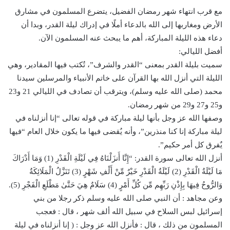
مع قرب انتهاء شهر رمضان الفضيل، يتضرع المسلمون في مشارق
الأرض ومغاربها إلى الله بالدعاء أملًا في إدراك ليلة القدر، وبدا أن
دعاء هذه الليلة المباركة، أهم ما يبحث عنه المسلمون الآن.
أفضل الليالي:
سميت بليلة القدر بمعنى “القدر والشرف”، تُكتب فيها المقادير، وهي
الليلة التي أنزل الله بها القرآن على خاتم الأنبياء والمرسلين سيدنا
محمد (صلى الله عليه وسلم)، ويترقب أن تصادف في الليالي 21 و23
و25 و27 و29 من شهر رمضان.
وصفها الله عز وجل بأنها ليلة مباركة في قوله تعالى “إنا أنزلناه في
ليلة مباركة إنا كنا منذرين”، وأنه يُقضى فيها ما يكون خلال العام “فيها
يٌفرق كل أمر حكيم”.
أنزل الله تعالى سورة القدر: “إِنَّا أَنزَلْنَاهُ فِي لَيْلَةِ الْقَدْرِ (1) وَمَا أَدْرَاكَ
مَا لَيْلَةُ الْقَدْرِ (2) لَيْلَةُ الْقَدْرِ خَيْرٌ مِّنْ أَلْفِ شَهْرٍ (3) تَنَزَّلُ الْمَلَائِكَةُ
وَالرُّوحُ فِيهَا بِإِذْنِ رَبِّهِم مِّن كُلِّ أَمْرٍ (4) سَلَامٌ هِيَ حَتَّىٰ مَطْلَعِ الْفَجْرِ (5).
وعن مجاهد : أن النبي صلى الله عليه وسلم ذكر رجلا من بني
إسرائيل لبس السلاح في سبيل الله ألف شهر ، قال : فعجب
المسلمون من ذلك ، قال : فأنزل الله عز وجل : ( إنا أنزلناه في ليلة