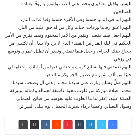
اليسر، واقبل معاذيري وحط عني الذنب والوزر يا رؤفًا بعبادة
الصالحين.
اللهم آتنا في الدنيا حسنة وفي الآخرة حسنة وقنا عذاب النار.
اللهم اعتق رقابنا ورقاب أحبائنا وكل من له حق علينا من النار.
اللهم اجعل فيما تقضي وتقدر من الأمر المحتوم وفيما تفرق من الأمر
الحكيم في ليلة القدر من القضاء الذي لا يرد ولا يبدل أن تكتبني من
حجاج بيتك الحرام، واجعل فيما تقضي وتقدر أن تطيل عمري وتوسع
في رزقي.
اللهم تغمدني فيها بسابغ كرمك واجعلني فيها من أوليائك واجعلها لي
خيرًا من ألف شهر مع عظيم الأجر وكريم الذخر.
اللهم صلِّ وسلم وبارك على سيدنا محمد وعلى آل وصحب سيدنا
محمد، صلاة مباركة من قلوب محبة عاشقة لجماله وكماله، وببركة
الصلاة عليه، اغفر لنا ما انطوت عليه نفوسنا من قبائح الضمائر،
وسواد البصائر، وغطنا برداء سترك الجميل، يوم تبلى السرائر.