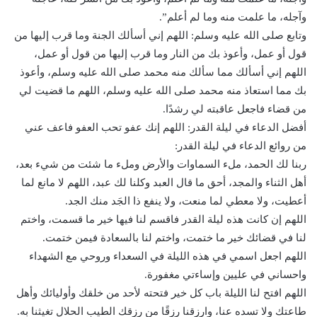
وآجله، ما علمت منه وما لم أعلم”.
وتابع صلى الله عليه وسلم: اللهم إني أسألك الجنة وما قرب إليها من
قول أو عمل، وأعوذ بك من النار وما قرب إليها من قول أو عمل،
اللهم إني أسألك مما سألك منه محمد صلى الله عليه وسلم، وأعوذ
بك مما استعاذ منه محمد صلى الله عليه وسلم، اللهم ما قضيت لي
من قضاء فاجعل عاقبته لي رشدًا.
أفضل الدعاء في ليلة القدر: اللهم إنك عفو تحب العفو فاعف عني
من روائع الدعاء في ليلة القدر:
ربنا لك الحمد، ملء السماوات والأرض وملء ما شئت من شيء بعد،
أهل الثناء والمجد، أحق ما قال العبد وكلنا لك عبد، اللهم لا مانع لما
أعطيت، ولا معطي لما منعت، ولا ينفع ذا الجَد منك الجد.
اللهم إن كانت هذه ليلة القدر فاقسم لنا فيها خير ما قسمت، واختم
لنا في قضائك خير ما ختمت، واختم لنا بالسعادة فيمن ختمت.
اللهم اجعل اسمي في هذه الليلة في السعداء وروحي مع الشهداء
واحساني في عليين وإساءتي مغفورة.
اللهم افتح لنا الليلة باب كل خير فتحته لأحد من خلقك وأوليائك وأهل
طاعتك ولا تسده عنا، وارزقنا رزقًا من رزقك الطيب الحلال تغيثنا به.