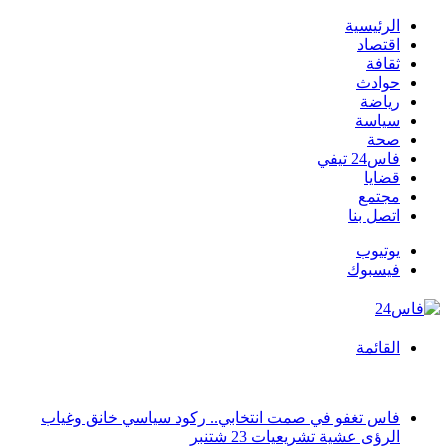
الرئيسية
اقتصاد
ثقافة
حوادث
رياضة
سياسة
صحة
فاس24 تيفي
قضايا
مجتمع
اتصل بنا
يوتيوب
فيسبوك
القائمة
أخبار عاجلة
فاس تغفو في صمت انتخابي.. ركود سياسي خانق وغياب
الرؤى عشية تشريعيات 23 شتنبر