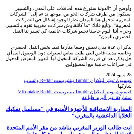
وأوضح أن “الدولة ستوزع هذه الحافلات على المدن، والتسيير
سيكون من طرف شركات الخواص، موجها نداءه إلى “الشركات
المغربية لدخول هذا الميدان نظرا لوجود إشكال في الشركات
المغربية”، وتابع قائلا: “ما كانلقاوش شركات مغربية تقوم بالتسيير،
وحرام أننا اليوم خاصنا نجيبو شركات عالمية كي تسير لنا النقل
الحضري بالمدن”.
يذكر ان عدة مدن تعيش وصعا متأزما فيما يخص النقل الحضري
وخاصة مدينة فاس التي ظلت تعاني لسنوات دون الوصول الى أي
حل يذكر،بعد ان قررت الشركة المخول لها التدبير المفوض الدخول
في صراعات جانبية مع المسؤولين.
28 مايو، 2024
فيسبوك
تويتر
لينكدإن
بينتيريست
واتساب
شاركها
فيسبوك
تويتر
لينكدإن
بينتيريست
مشاركة عبر البريد
طباعة
المقاربة الاستباقية للأجهزة الأمنية في "مسلسل تفكيك
الخلايا الداعشية بالمغرب"
ايت طالب الوزير المغربي يناشد من مقر الأمم المتحدة