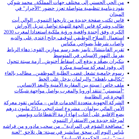
من الحي الحسني إلى مختلف جهات المملكة.. محمد شوكي
يقود دينامية تنظيمية متواصلة تعزز حضور “الأحرار” في
الميدان
فاس تكتب صفحة جديدة من تاريخها التنموي.. الوالي أيت
طالب وشركة فاس الجهة للتهيئة تواصل تنزيل الأوراش
الكبرى وفق أجندة واقعية ورؤية ملكية استعدادا لمغرب 2030
استعمال السلاح الوظيفي لتوقيف جانح اعتدى على والديه
وأصاب شرطياً بضواحي مكناس
تقرير الفايننشال تايمز يعيد رسم موازين القوى: دهاء الرباط
يفرمل التهور الإسباني في المتوسط
بنكيران يصعّد و يدفع الى إسقاط أخنوش.. أزمة سبتة تتحول
إلى وقود لمعركة سياسية مبكرة
رسوم جامعية تشعل غضب الطلبة الموظفين.. مطالب بإلغاء
“تكاليف باهظة” والبرلمان يدخل على الخط
ملف خاص | سبتة بين المقاربة الأمنية والبعد الإنساني..
“أمنيستي” تنتقد أوروبا والمغرب يواصل مواجهة شبكات
الهجرة غير النظامية
الشركة الجهوية متعددة الخدمات فاس – مكناس تقود معركة
الأمن المائي ببولمان.. مشروع استراتيجي بـ251 مليون درهم
يضع الإقليم على أعتاب إنهاء أزمة الانقطاعات ويؤسس
لمرحلة جديدة من الاستقرار التنموي
“مصافحة الشؤم في المرادية”.. من سحب مادورو من فراشه
بلباس النوم إلى سحق سانشيز في سبتة: هل تلاحق “لعنة
تبون” رئيس الحكومة الإسبانية؟