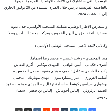
الرسمية التي ستشارك في الألعاب الاولمبية، المزمع تنظيمها
بالعاصمة الفرنسية باريس خلال الفترة الممتدة من 26 يوليوز الجاري
إلى 11 غشت 2024.
واستعرض الإطار الوطني، تشكيلة المنتخب الأولمبي، خلال ندوة
صحفية، انعقدت زوال اليوم الخميس، بمركب محمد السادس بسلا.
وكالآتي لائحة لاعبي المنتخب الوطني الأولمبي :
منير المحمدي – رشيد غنيمي – محمد رضا اصماما.
أشرف حكيمي – أيمن الوافي – المهدي بوكامر – أكرم النقاش –
زكرياء الواحدي – عادل تاحيف – هيثم منعوت – بلال الخنوس –
أسامة العزوزي – أمير ريتشاردسون – مهدي موباريك – بنجمان
بوشواري – ياسين كيشطا – اسامة ترغالين – المهدي موهوب – عبد
الصمد الزلزولي – إلياس أخوماش – إلياس بن صغير – سفيان
رحيمي.