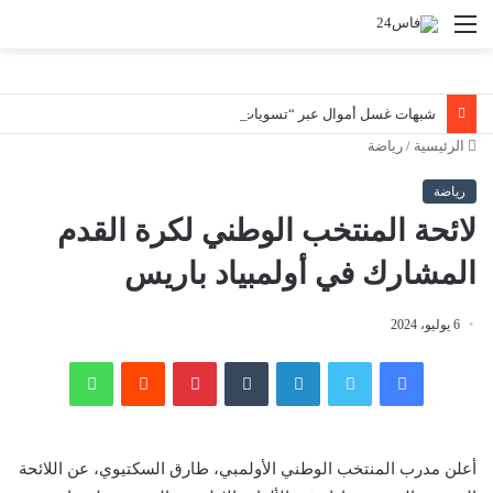
القائمة
شبهات غسل أموال عبر “تسويات ديون صورية”.. هيئة المعلومات المالية توسع تحرياتها لتعقب المستفيدين الحقيقيين من أصول مشبوهة
الرئيسية
/
رياضة
رياضة
لائحة المنتخب الوطني لكرة القدم
المشارك في أولمبياد باريس
6 يوليو، 2024
فيسبوك
تويتر
لينكدإن
‏Tumblr
بينتيريست
‏Reddit
واتساب
أعلن مدرب المنتخب الوطني الأولمبي، طارق السكتيوي، عن اللائحة