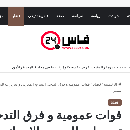
ة
حوادث
رياضة
سياسة
صحة
فاس24 تيفي
قضايا
مج
ريد تصعّد ضد روما والمغرب يفرض نفسه كقوة إقليمية في معادلة الهجرة والأمن
الرئيسية
/
قضايا
/
شتنبر
قضايا
قوات عمومية و فرق التدخ