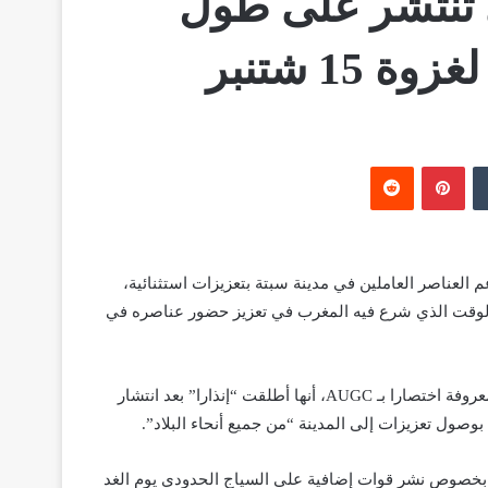
 تنتشر على طول
15 شتنبر
‏Tumblr
بينتيريست
‏Reddit
لعناصر العاملين في مدينة سبتة بتعزيزات استثنائية،
 الوقت الذي شرع فيه المغرب في تعزيز حضور عناصره في
ونقلت وسائل إعلام إسبانية عن الجمعية الموحدة للحرس المدني، المعروفة اختصارا بـ AUGC، أنها أطلقت “إنذارا” بعد انتشار
وصول تعزيزات إلى المدينة “من جميع أنحاء البلاد”.
ت بخصوص نشر قوات إضافية على السياج الحدودي يوم الغد