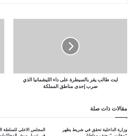
ايت طالب يقر بالسيطرة على داء الليشمانيا الذي
ضرب إحدى مناطق المملكة
مقالات ذات صلة
وزارة الداخلية تحقق في شريط يظهر
المجلس الاعلى للسلطة الق
“مخازني” يعنف مواطنا
في تنزيل ورش المحاكمات