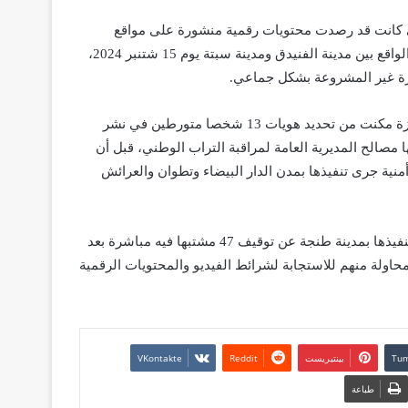
ي كانت قد رصدت محتويات رقمية منشورة على مواقع
التواصل الاجتماعي، تحرض بشكل مباشر على اقتحام السياج الأمني الواقع بين مدينة الفنيدق ومدينة سبتة يوم 15 شتنبر 2024،
رة غير المشروعة بشكل جماعي.
وأشار المصدر ذاته، إلى أن الأبحاث التقنية والتحريات الميدانية المنجزة مكنت من تحديد هويات 13 شخصا متورطين في نشر
 مصالح المديرية العامة لمراقبة التراب الوطني، قبل أن
ية جرى تنفيذها بمدن الدار البيضاء وتطوان والعرائش
وفي سياق متصل، يضيف المصدر، أسفرت عملية أمنية مماثلة جرى تنفيذها بمدينة طنجة عن توقيف 47 مشتبها فيه مباشرة بعد
اولة منهم للاستجابة لشرائط الفيديو والمحتويات الرقمية
بينتيريست
طباعة