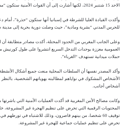
الاحد 15 شتنبر 2024، لكنها أشارت إلى أن القوات الأمنية ستكون “مستعدة” لاحتمال “زيادة ضغط الهجرة”.
وأكدت القيادة العليا للشرطة في إسبانيا أنها ستكون “حذرة”، أمام دع
للحرس المدني “بشرية ومادية”، حيث وصلت دورية بحرية إلى مدينة س
وعلى الجانب المغربي من الحدود المحتلة، أكدت مصادر متطابقة أن ال
العمومية معززة بوحدات التدخل السريع انتشروا على طول كورنيش مد
حملات ميدانية تستهدف “الغرباء”.
وأكد المصدر نفسها أن السلطات المحلية منعت جميع أشكال الأنشطة ع
الأشخاص المشكوك في نواياهم لمطالبته بهوياتهم الشخصية، بالنظر
أشخاص أجانب.
وكانت مصالح الأمن المغربية قد أكدت العمليات الأمنية التي باشرت
توقيف 60 شخصا، من بينهم قاصرون، وذلك للاشتباه في تورطهم 
تحرض على تنظيم عمليات جماعية للهجرة غير المشروعة.