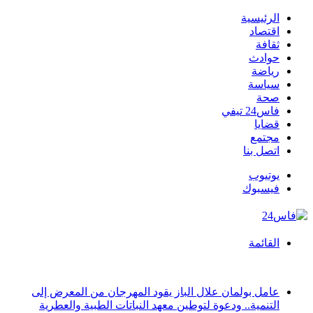
الرئيسية
اقتصاد
ثقافة
حوادث
رياضة
سياسة
صحة
فاس24 تيفي
قضايا
مجتمع
اتصل بنا
يوتيوب
فيسبوك
القائمة
أخبار عاجلة
عامل بولمان علال الباز يقود المهرجان من المعرض إلى
التنمية.. ودعوة لتوطين معهد النباتات الطبية والعطرية