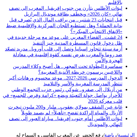
بالإقليم
لبؤات الأطلس يثأرن من جنوب إفريقيا.. المغرب إلى نصف
نهائي «كان 2026» ويخطف بطاقة مونديال البرازيل
قبل انتخابات 23 شتنبر.. من يراقب المال الذي يُصرف قبل
بداية الحملة؟ وهل تستطيع اللجان المركزية والإقليمية ضبط
«الإنفاق الانتخابي المبكر»؟
24 غشت.. القضاء المغربي على موعد مع مرحلة جديدة في
ظل دخول قانون المسطرة المدنية حيز التنفيذ
أزمة سبتة تتجاوز إسبانيا وتصل إلى قلب أوروبا.. مدريد تصعّد
ضد روما والمغرب يفرض نفسه كقوة إقليمية في معادلة
الهجرة والأمن
سماسرة البطولة تحت المجهر.. هل أصبح وكلاء المدربين
واللاعبين يرسمون خريطة الأندية المغربية؟
الدخول المدرسي 2026-2027.. موعد محسوم ورهانات أكبر
تنتظر المدرسة المغربية والأسر والتلاميذ
من أزيلال إلى صفرو.. شوكي رئيس حزب التجمع الوطني
للأحرار يواصل جولة التعبئة ويضع «كرامة وفرص للجميع» في
قلب معركة 2026
غابة عين الشقف بمولاي يعقوب.. مليار و200 مليون تبخرت
الأزبال والمياه الراكدة تفضح «تأهيلاً» لم يصمد طويلاً
لبؤات الأطلس أمام جنوب إفريقيا.. مباراة العبور إلى نصف
النهائي والمونديال
الرئيسية
/
رياضة
/
رفع الحضر عن المغرب الفاسي و السماح له