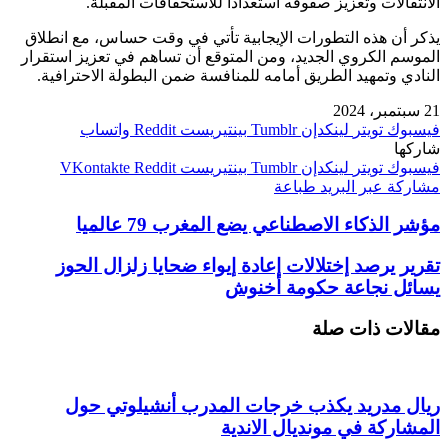
الانتقالات وتعزيز صفوفه استعدادا للاستحقاقات المقبلة.
يذكر أن هذه التطورات الإيجابية تأتي في وقت حساس، مع انطلاق
الموسم الكروي الجديد، ومن المتوقع أن تساهم في تعزيز استقرار
النادي وتمهيد الطريق أمامه للمنافسة ضمن البطولة الاحترافية.
21 سبتمبر، 2024
فيسبوك
تويتر
لينكدإن
بينتيريست
واتساب
شاركها
فيسبوك
تويتر
لينكدإن
بينتيريست
مشاركة عبر البريد
طباعة
مؤشر الذكاء الاصطناعي يضع المغرب 79 عالميا
تقرير يرصد إختلالات إعادة إيواء ضحايا زلزال الحوز
يسائل نجاعة حكومة أخنوش
مقالات ذات صلة
ريال مدريد يكذب خرجات المدرب أنشيلوتي حول
المشاركة في مونديال الاندية