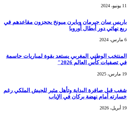
11 يونيو، 2024
باريس سان جيرمان وبايرن ميونخ يحجزون مقاعدهم في
ربع نهائي دور أبطال أوروبا
6 مارس، 2024
المنتخب الوطني المغربي يستعد بقوة لمباريات حاسمة
في تصفيات كأس العالم 2026″
19 مارس، 2025
شغب قبل صافرة البداية وتأهل مثير للجيش الملكي رغم
خسارته أمام نهضة بركان في الإياب
19 أبريل، 2026