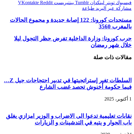
فيسبوك
تويتر
لينكدإن
بينتيريست
مشاركة عبر البريد
طباعة
مستجدات كورونا: 122 إصابة جديدة و مجموع الحالات
بالمغرب 3560
حرب كورونا: وزارة الداخلية تفرض حظر التجول ليلا
خلال شهر رمضان
مقالات ذات صلة
السلطات تغير إستراتجيتها في تدبير احتجاجات جيل Z…
فيما حكومة أخنوش تحصد غضب الشارع
1 أكتوبر، 2025
نقابات تعليمية تدعوا الى الاضراب و الوزير امزازي يغلق
باب الحوار و يتيه في التدشينات و الزيارات