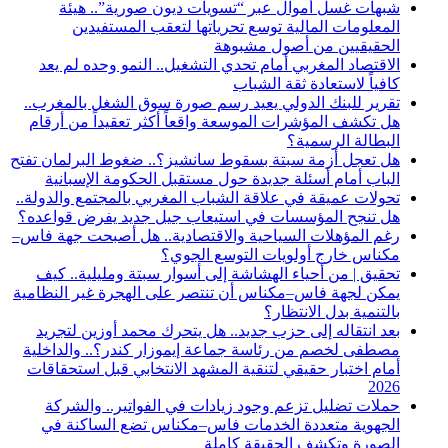
شبهات غسل أموال عبر “تسويات ديون صورية”.. هيئة
المعلومات المالية توسع تحرياتها لتعقب المستفيدين
الحقيقيين من أصول مشبوهة
الاقتصاد المغربي أمام تحدي التشغيل.. النمو وحده لم يعد
كافياً لاستعادة ثقة الشباب
تقرير للبنك الدولي يعيد رسم صورة سوق الشغل بالمغرب..
هل تكشف المؤشرات الموسعة واقعاً أكثر تعقيداً من أرقام
البطالة الرسمية؟
هل تعجل أزمة سبتة بسقوط سانشيز؟.. ضغوط البرلمان تفتح
الباب أمام أسئلة جديدة حول مستقبل الحكومة الإسبانية
تحولات عميقة في علاقة الشباب المغربي بالمجتمع والدولة..
هل تنجح المؤسسات في استيعاب جيل جديد يفرض قواعده؟
رغم المؤهلات السياحية والاقتصادية.. هل أصبحت جهة فاس–
مكناس خارج أولويات التوسع الجوي؟
تحقيق | من أحياء الهشاشة إلى أسوار سبتة ومليلية.. كيف
يمكن لجهة فاس–مكناس أن تنتصر على الهجرة غير النظامية
بالتنمية بدل الانتظار؟
بعد انتقاله إلى حزب جديد.. هل يتحرك محمد أوزين لتجريد
مصطفى لخصم من رئاسة جماعة إيموزار كندر؟.. والداخلية
أمام اختبار حقيقي لتنقية المشهد الانتخابي قبل استحقاقات
2026
حملات تضليل تزعم وجود زيادات في الفواتير.. والشركة
الجهوية متعددة الخدمات فاس–مكناس تضع الساكنة في
الصورة وتكشف الحقيقة كاملة