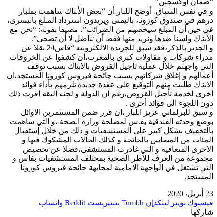
“ضمان أوكسجين”
و في نفس السياق، أوضح اللبار أن “بعض الأبناك ساهمت بمليار
درهم في صندوق كورونا، باليمنى ويريدون استرداد المبلغ باليسرى،
في حين أن المبلغ سيخصهم من الضرائب”، مضيفا بقوله: “نحن مع
الأبناك ولسنا ضدها ونريد منها فقط أن تناضل لا أن تضحي”.
و الجدير بالذكر،فقد سبق للجريدة الالكترونية “فاس24،نقلا عن
مدراء شركات و مقاولات كبرى بالمغرب،أن كشفوا عن الخروقات
التي واجهتم خلال عملية تأجيل القروض بالابناك بسبب توقف
أعمالهم و إغلاق شركاتهم بسبب جائحة فيروس كورونا المستجد،ان
الابناك طلبت منهم التوقيع على عقدة جديدة تلزمهم بأداء فوائد
أخرى لخدمة تأجيل القروض،رغم ان الدولة و لجنة اليقة أقرت ذلك
دون اللجوء الى فوائد أخرى .
و سبق للبرلماني عزيز اللبار ،ان قرر ضمن المستثمرين الاوائل
بوضع وحدته الفندقية بفاس لمصلحة وزارة الصحة ،و التي ساهمت
بالتخفيف بشكل كبير على المستشفيات و ذلك من خلال إستقبال
المئات من المصابين بالجائحة و كذلك الحالات المشكوك فيها و
الاخرى المتعافية و التي غادرت المستشفى،فضلا عن تخصيص
مجموعة من الغرف للاطر الصحية بمختلف المستشفيات بفاس و
التي تشتغل في الواجهة الامامية لمجابهة جائحة فيروس كورونا
المستجد.
23 أبريل، 2020
فيسبوك
تويتر
لينكدإن
بينتيريست
واتساب
شاركها