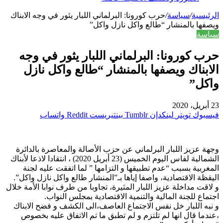
الرئيسية
/
سياسة
/
حرب كورونا: البرلماني اللبار يثور في وجه الابناك
ويصفها بالمنشار “طالع واكل نازل واكل”
سياسة
حرب كورونا: البرلماني اللبار يثور في وجه
الابناك ويصفها بالمنشار “طالع واكل نازل
واكل”
23 أبريل، 2020
فيسبوك
تويتر
لينكدإن
بينتيريست
واتساب
وجهة عزيز اللبار البرلماني عن حزب الأصالة والمعاصرة بالدائرة
الشمالية لفاس اليوم الخميس (23 أبريل 2020) ، انتقادا لاذعا لأبناك
المغربية بسبب “عدم تطبيقها و التزامها ” لما اتفقت عليه لجنة
اليقظة الاقتصادية، واصفا إياها بـ”المنشار طالع واكل نازل واكل”.
و لاقت مداخلة عزيز اللبار المثيرة، تجاوبا من طرف نوابا الأمة خلال
اجتماع للجنة المالية والتنمية الاقتصادية بمجلس النواب.
و نبه اللبار خل نفس الاجتماع العاصف،الى الكشف و فضح الابناك
،عندما قال انها لم تلتزم و لم تطبق ما تم الاتفاق عليه بخصوص