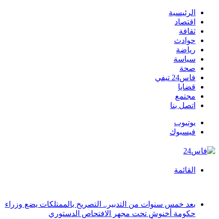
الرئيسية
اقتصاد
ثقافة
حوادث
رياضة
سياسة
صحة
فاس24 تيفي
قضايا
مجتمع
اتصل بنا
يوتيوب
فيسبوك
القائمة
أخبار عاجلة
بعد خمس سنوات من التدبير.. التصريح بالممتلكات يضع وزراء
حكومة أخنوش تحت مجهر الافتحاص الدستوري