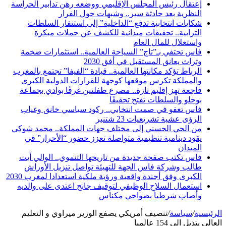
إعتقال رئيس المجلس الإقليمي ووضعه رهن تدابير الحراسة
النظرية بعد حادثة سير.. وشبهات حول الفرار
شكايات انتخابية تدفع “الداخلية” إلى استنفار السلطات
الترابية.. تحقيقات ميدانية للكشف عن حملات مبكرة
واستغلال للمال العام
فاس تحتفي بـ”تاج” السياحة العالمية.. استثمارات ضخمة
وتراث يعانق المستقبل في أفق 2030
الرباط تؤكد مكانتها العالمية.. قيادة “الفيفا” تجتمع بالمغرب
والمملكة تكرس موقعها كوجهة للقرارات الدولية الكبرى
فاجعة تهز إقليم تازة.. مصرع طفلتين غرقًا بوادي بجماعة
بوحلو والسلطات تفتح تحقيقًا
فاس تغفو في صمت انتخابي.. ركود سياسي خانق وغياب
الرؤى عشية تشريعيات 23 شتنبر
من الحي الحسني إلى مختلف جهات المملكة.. محمد شوكي
يقود دينامية تنظيمية متواصلة تعزز حضور “الأحرار” في
الميدان
فاس تكتب صفحة جديدة من تاريخها التنموي.. الوالي أيت
طالب وشركة فاس الجهة للتهيئة تواصل تنزيل الأوراش
الكبرى وفق أجندة واقعية ورؤية ملكية استعدادا لمغرب 2030
استعمال السلاح الوظيفي لتوقيف جانح اعتدى على والديه
وأصاب شرطياً بضواحي مكناس
الرئيسية
/
سياسة
/
تنصيف أمريكي يصفع الوزير ميراوي و التعليم
العالي يتذيل الى 154 عالميا