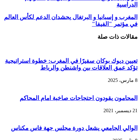
الدراسية
المغرب و إسبانيا و البرتغال يحشدان الدعم لكأس العالم
في مؤتمر "الفيفا"
مقالات ذات صلة
تعيين ديوك بوكان سفيرًا في المغرب: خطوة استراتيجية
تؤكد عمق العلاقات بين واشنطن والرباط
8 مارس، 2025
المحامون يقودون احتجاجات صاخبة امام المحاكم
21 ديسمبر، 2021
الوالي الجامعي يشعل دورة مجلس جهة فاس مكناس