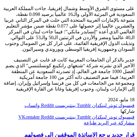
على مستوى الشرق الأوسط وشمال إفريقيا، جاءت المملكة العربية
السعودية في المرتبة الأولى والـ16 عالميا برصيد 0.098 نقطة،
متبوعة بالإمارات العربية المتحدة التي حلت في المركز الثاني عربيا
والعشرين عالميا إثر حصولها على 0.077 نقطة ضمن مؤشر التعليم
العالمي الذي أعده “إنسايدر مانكي”؛ فيما جاءت لبنان في المركز
الـ40 عالميا ومصر والأردن في الرتبتين الـ50 والـ53 على التوالي.
وتذيلت الدول الإفريقية القائمة، على غرار كل من الصومال وجنوب
السودان وجمهورية إفريقيا الوسطى وبوروندي وسيراليون.
جدير بالذكر أن الجامعات المغربية كانت قد غابت عن التصنيف
الأخير الذي نشرته شركة “شنغهاي رانكينغ كونسلتنسي” الذي يضم
أفضل 1000 جامعة في العالم، إذ تصدرته السعودية عن المنطقة
العربية؛ فيما ضم التصنيف ذاته أكثر من 100 جامعة أمريكية
ومجموعة من الجامعات في كل من فرنسا وإسرائيل وإيران، إضافة
إلى الإمارات ولبنان، وجنوب إفريقيا وغانا عن القارة الإفريقية
18 مايو، 2024
فيسبوك
تويتر
لينكدإن
بينتيريست
واتساب
شاركها
فيسبوك
تويتر
لينكدإن
بينتيريست
مشاركة عبر البريد
طباعة
قرار جديد يرجع الاساتذة الموقفين الى فصولهم