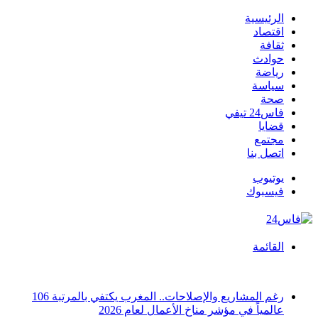
الرئيسية
اقتصاد
ثقافة
حوادث
رياضة
سياسة
صحة
فاس24 تيفي
قضايا
مجتمع
اتصل بنا
يوتيوب
فيسبوك
القائمة
أخبار عاجلة
رغم المشاريع والإصلاحات.. المغرب يكتفي بالمرتبة 106
عالمياً في مؤشر مناخ الأعمال لعام 2026