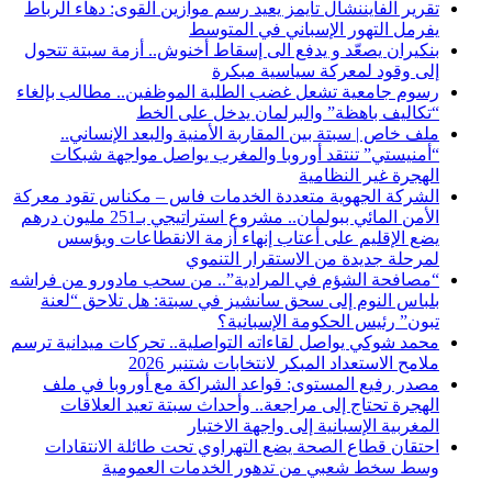
تقرير الفايننشال تايمز يعيد رسم موازين القوى: دهاء الرباط
يفرمل التهور الإسباني في المتوسط
بنكيران يصعّد و يدفع الى إسقاط أخنوش.. أزمة سبتة تتحول
إلى وقود لمعركة سياسية مبكرة
رسوم جامعية تشعل غضب الطلبة الموظفين.. مطالب بإلغاء
“تكاليف باهظة” والبرلمان يدخل على الخط
ملف خاص | سبتة بين المقاربة الأمنية والبعد الإنساني..
“أمنيستي” تنتقد أوروبا والمغرب يواصل مواجهة شبكات
الهجرة غير النظامية
الشركة الجهوية متعددة الخدمات فاس – مكناس تقود معركة
الأمن المائي ببولمان.. مشروع استراتيجي بـ251 مليون درهم
يضع الإقليم على أعتاب إنهاء أزمة الانقطاعات ويؤسس
لمرحلة جديدة من الاستقرار التنموي
“مصافحة الشؤم في المرادية”.. من سحب مادورو من فراشه
بلباس النوم إلى سحق سانشيز في سبتة: هل تلاحق “لعنة
تبون” رئيس الحكومة الإسبانية؟
محمد شوكي يواصل لقاءاته التواصلية.. تحركات ميدانية ترسم
ملامح الاستعداد المبكر لانتخابات شتنبر 2026
مصدر رفيع المستوى: قواعد الشراكة مع أوروبا في ملف
الهجرة تحتاج إلى مراجعة.. وأحداث سبتة تعيد العلاقات
المغربية الإسبانية إلى واجهة الاختبار
احتقان قطاع الصحة يضع التهراوي تحت طائلة الانتقادات
وسط سخط شعبي من تدهور الخدمات العمومية