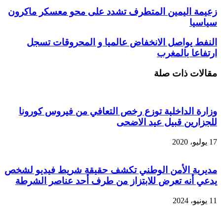
زعيمة اليمين المتطرف تشدد على محو معسكر ماكرون
سياسيا
النفط يواصل الانخفاض عالميا و المحروقات تسجل
ارتفاعا بالمغرب
مقالات ذات صلة
وزارة الداخلية توزع رخص التعافي من فيروس كورونا
للجزارين قبيل عيد الاضحى
17 يوليو، 2020
مديرية الأمن الوطني تكشف حقيقة شريط فيديو لشخص
يدعي أنه تعرض للابتزاز من طرف أحد عناصر الشرطة
11 يونيو، 2024