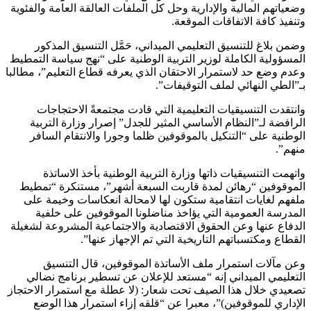
وضعياتهم المالية والإدارية وحل كل الملفات العالقة العامة والفئوية
وتنفيذ كافة الاتفاقات الموقعة.
وضمن بلاغ للتنسيق التعليمي الميداني، حَمَّل التنسيق المذكور
المسؤولية الكاملة لوزير التربية الوطنية على “نهج سياسة التمطيط
وعدم وضع حد لاستمرار الاحتقان الذي يعرفه قطاع التعليم”، مطالبا
بـ”الطي النهائي لملف التوقيفات”.
وانتقدت التنسيقيات التعليمية التي قادت مجتمعةً الاحتجاجات
الرافضة لـ”النظام الأساسي المثير للجدل” إصرار وزارة التربية
الوطنية على “التنكيل بالموقوفين ظلما وجورا والانتقام السافر
منهم”.
واتهمت التنسيقيات ذاتها وزارة التربية الوطنية بأخذ الاساتذة
الموقوفين “رهائن لمدة قاربت السبعة أشهر”، مستنكرة “تمطيط
ملفهم لغايات انتقامية ستكون لها لامحالة انعكاسات وخيمة على
المدرسة العمومية التي يؤاخذ مناضلونا الموقوفين على خلفية
الدفاع عنها وعن الحقوق الاقتصادية والاجتماعية المشروعة لشغيلة
القطاع ومكتسباتهم التاريخية التي تم الإجهاز عنها”.
وعن مآلات استمرار ملف الأساتذة الموقوفين، قال التنسيق
التعليمي الميداني إنه “مستعد للإعلان عن تسطير برنامج نضالي
تصعيدي خلال هذا الصيف تحت شعار: (لا عطلة مع استمرار الاحتجاز
الإداري للموقوفين)”، معبرا عن “قلقه إزاء استمرار هذا الوضع