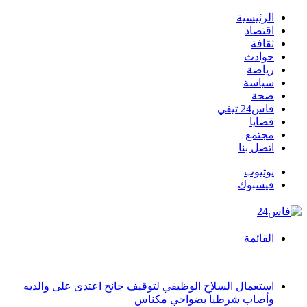
الرئيسية
اقتصاد
ثقافة
حوادث
رياضة
سياسة
صحة
فاس24 تيفي
قضايا
مجتمع
اتصل بنا
يوتيوب
فيسبوك
القائمة
أخبار عاجلة
استعمال السلاح الوظيفي لتوقيف جانح اعتدى على والديه
وأصاب شرطياً بضواحي مكناس