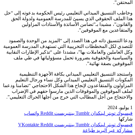
المحتقن”.
وخاطب التنسيق الميداني التعليمي رئيس الحكومة بدعوته إلى “حل
هذا الملف الحقوقي الذي يسيئ للمدرسة العمومية ولدولة الحق
والقانون”، مشيدا بـ”تضامن الأساتذة والأستاذات المزاولين
والمتقاعدين مع الموقوفين”.
ودعا التنسيق ذاته في هذا الصدد إلى “المزيد من الوحدة والصمود
للتصدي لكل المخططات التخريبية التي تستهدف المدرسة العمومية
وكل العاملين والعاملات بها”، مشددا على “تذكير الإطارات النقابية
والسياسية والحقوقية بضرورة تحمل مسؤولياتها في طي ملف
الموقوفين بصفة نهائية”.
واستنجد التنسيق التعليمي الميداني بكافة الأجهزة التنظيمية
المكونات التنسيق التعليمي الميداني وكل نساء ورجال التعليم
المزاولون والمتقاعدون لإنجاح هذا الشكل الاحتجاجي “تضامنا ودعما
لملف الموقوفين والموقوفات الذين مارسوا حقهم في الإضراب
والاحتجاج من أجل المطالب التي خرج من أجلها الحراك التعليمي”.
1 يوليو، 2024
فيسبوك
تويتر
لينكدإن
بينتيريست
واتساب
شاركها
فيسبوك
تويتر
لينكدإن
بينتيريست
مشاركة عبر البريد
طباعة