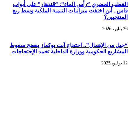
القطب الحضري “رأس الماء”: “قندهار” على أبواب
فاس.. أين اختفت ميزانيات التنمية الملكية وسط ريع
المنتخبين؟
26 يناير، 2026
“جبل من الإهمال”.. احتجاج آيت بوكماز يفضح سقوط
المشاريع الحكومية ووزارة الداخلية تخمد الإحتجاجات
12 يوليو، 2025