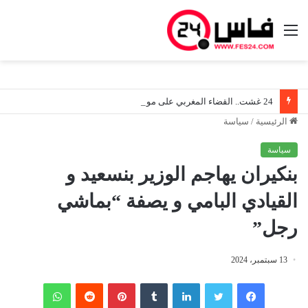
القائمة
24 غشت.. القضاء المغربي على موعد مع مرحلة جديدة في ظل دخول قانون المسطرة المدنية حيز التنفيذ
الرئيسية
/
سياسة
سياسة
بنكيران يهاجم الوزير بنسعيد و
القيادي البامي و يصفة “بماشي
رجل”
13 سبتمبر، 2024
فيسبوك
تويتر
لينكدإن
‏Tumblr
بينتيريست
‏Reddit
واتساب