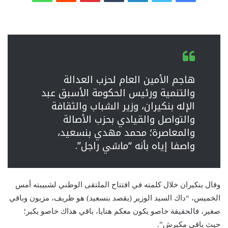
هاجم الأمين العام لحزب العدالة
والتنمية ورئيس الحكومة الأسبق عبد
الإله بنكيران، وزير الشباب والثقافة
والتواصل والقيادي بحزب الأصالة
والمعاصرة؛ محمد مهدي بنسعيد،
واصفا إياه بأنه “ماشي راجل”.
وقال بنكيران خلال كلمته في افتتاح الملتقى الوطني لشبيبته أمس
الخميس، “داك السيد الوزير (يقصد بنسعيد) هو ظريف، مزيون وباقي
صغير، فالحقيقة خاصو يكون معكم هنايا، باقي هذاك خاصو يكبر؛
حيث باقي مكبرش”.