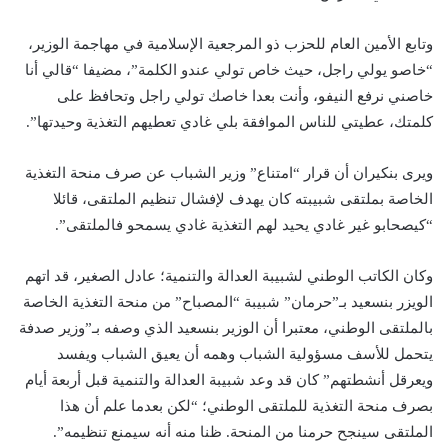
وتابع الأمين العام للحزب ذو المرجعية الإسلامية في مهاجمة الوزير،
“خاصو يولي راجل، حيث خاص تولي عندو الكلمة”، مضيفا “قالي أنا
خاصني نرفع النيفو، وأنت بعدا خاصك تولي راجل وتحافظ على
كلمتك، عطيتي للناس الموافقة بلي غادي تعطيهم التغذية وحيدتها”.
ويرى بنكيران أن قرار “امتناع” وزير الشباب عن صرف منحة التغذية
الخاصة بملتقى شبيبته كان يهدف لإفشال تنظيم الملتقى، قائلا
“كيصحابو غير غادي يحيد لهم التغذية غادي يسمحو فالملتقى”.
وكان الكاتب الوطني لشبيبة العدالة والتنمية؛ عادل الصغير، قد اتهم
الويزر بنسعيد بـ”حرمان” شبيبة “المصباح” من منحة التغذية الخاصة
بالملتقى الوطني، معتبرا أن الوزير بنسعيد الذي وصفه بـ”وزير صدفة
يتحمل للأسف مسؤولية الشباب وهمه أن يعيق الشباب ويفسد
ويعرقل أنشطتهم” كان قد وعد شبيبة العدالة والتنمية قبل أربعة أيام
بصرف منحة التغذية للملتقى الوطني؛ “لكن بعدما علم أن هذا
الملتقى سينجح حرمنا من المنحة. ظنا منه أنه سيمنع تنظيمه”.