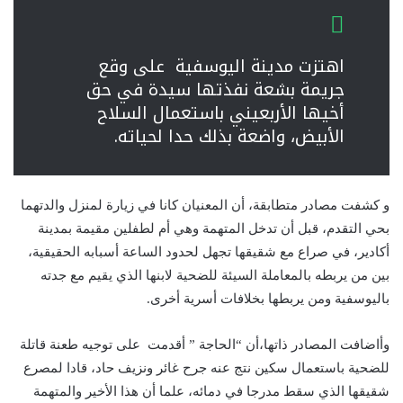
اهتزت مدينة اليوسفية على وقع
جريمة بشعة نفذتها سيدة في حق
أخيها الأربعيني باستعمال السلاح
الأبيض، واضعة بذلك حدا لحياته.
و كشفت مصادر متطابقة، أن المعنيان كانا في زيارة لمنزل والدتهما
بحي التقدم، قبل أن تدخل المتهمة وهي أم لطفلين مقيمة بمدينة
أكادير، في صراع مع شقيقها تجهل لحدود الساعة أسبابه الحقيقية،
بين من يربطه بالمعاملة السيئة للضحية لابنها الذي يقيم مع جدته
باليوسفية ومن يربطها بخلافات أسرية أخرى.
وأاضافت المصادر ذاتها،أن “الحاجة ” أقدمت على توجيه طعنة قاتلة
للضحية باستعمال سكين نتج عنه جرح غائر ونزيف حاد، قادا لمصرع
شقيقها الذي سقط مدرجا في دمائه، علما أن هذا الأخير والمتهمة