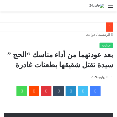
القائمة
الرئيسية
/
حوادث
حوادث
بعد عودتهما من أداء مناسك “الحج ”
سيدة تقتل شقيقها بطعنات غادرة
10 يوليو، 2024
فيسبوك
تويتر
لينكدإن
‏Tumblr
بينتيريست
‏Reddit
واتساب