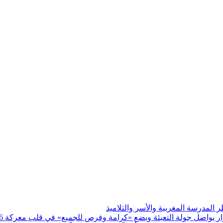
يواصل جولة التعبئة ويضع «كرامة وفرص للجميع» في قلب معركة 2026