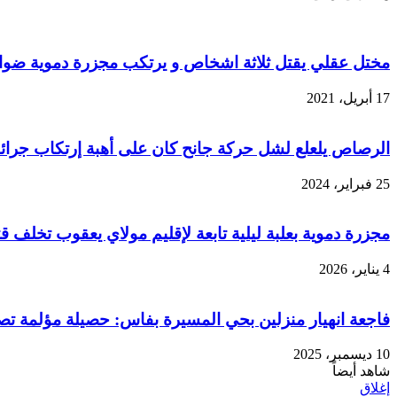
مختل عقلي يقتل ثلاثة اشخاص و يرتكب مجزرة دموية ضوا
17 أبريل، 2021
الرصاص يلعلع لشل حركة جانح كان على أهبة إرتكاب جرائم
25 فبراير، 2024
مجزرة دموية بعلبة ليلية تابعة لإقليم مولاي يعقوب تخلف 
4 يناير، 2026
فاجعة انهيار منزلين بحي المسيرة بفاس: حصيلة مؤلمة تصل 8 وفيات وعمليات إنقاذ مس
10 ديسمبر، 2025
شاهد أيضاً
إغلاق