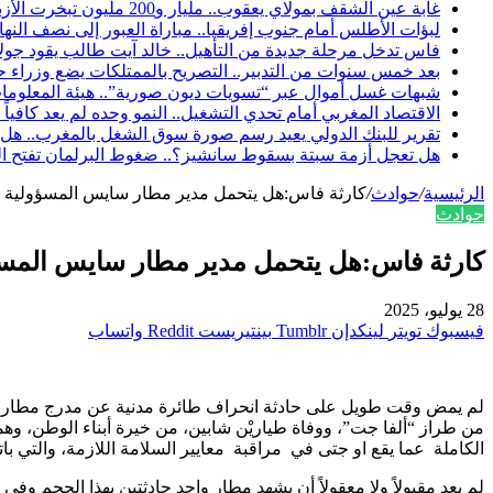
غابة عين الشقف بمولاي يعقوب.. مليار و200 مليون تبخرت الأزبال والمياه الراكدة تفضح «تأهيلاً» لم يصمد طويلاً
لبؤات الأطلس أمام جنوب إفريقيا.. مباراة العبور إلى نصف النها
فاس تدخل مرحلة جديدة من التأهيل.. خالد آيت طالب يقود جولات 
بعد خمس سنوات من التدبير.. التصريح بالممتلكات يضع وزراء
شبهات غسل أموال عبر “تسويات ديون صورية”.. هيئة المعلومات
الاقتصاد المغربي أمام تحدي التشغيل.. النمو وحده لم يعد كافياً
تقرير للبنك الدولي يعيد رسم صورة سوق الشغل بالمغرب.. هل ت
هل تعجل أزمة سبتة بسقوط سانشيز؟.. ضغوط البرلمان تفتح الب
الرئيسية
/
حوادث
/
كارثة فاس:هل يتحمل مدير مطار سايس المسؤولية ..
حوادث
كارثة فاس:هل يتحمل مدير مطار سايس المسؤول
28 يوليو، 2025
فيسبوك
تويتر
لينكدإن
بينتيريست
واتساب
من طراز “ألفا جت”، ووفاة طياريْن شابين، من خيرة أبناء الوطن، وهم
الكاملة عما يقع او جتى في مراقبة معايير السلامة اللازمة، والتي ب