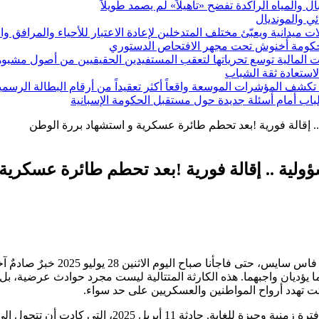
ئي والمونديال
ميدانية ويعبّئ مختلف المتدخلين لإعادة الاعتبار للأحياء والمرافق و
 حكومة أخنوش تحت مجهر الافتحاص الدستوري
 المالية توسع تحرياتها لتعقب المستفيدين الحقيقيين من أصول مشبو
 لاستعادة ثقة الشباب
كشف المؤشرات الموسعة واقعاً أكثر تعقيداً من أرقام البطالة الرسمي
اب أمام أسئلة جديدة حول مستقبل الحكومة الإسبانية
 إقالة فورية !بعد تحطم طائرة عسكرية و استشهاد بررة الوطن
ية .. إقالة فورية !بعد تحطم طائرة عسكرية 
لم يمض وقت طويل على حادثة انح
ا يؤديان واجبهما. هذه الكارثة المتتالية ليست مجرد حوادث عرضية، ب
اتت تهدد أرواح المواطنين والعسكريين على حد سواء.
لم يعد مقبولاً ولا معقولاً أن يشهد مطار واحد حادثتين ب