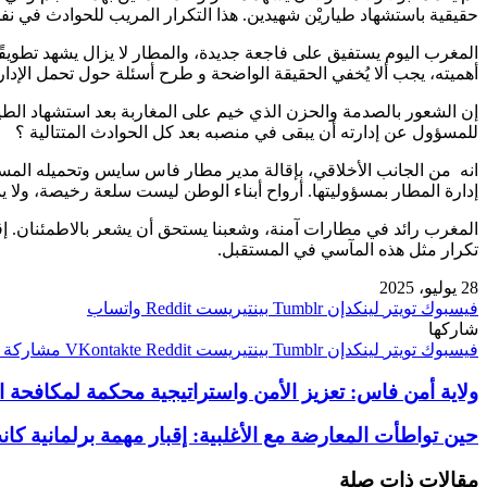
حقيقية باستشهاد طياريْن شهيدين. هذا التكرار المريب للحوادث في نفس
المغرب اليوم يستفيق على فاجعة جديدة، والمطار لا يزال يشهد تطويقًا
أهميته، يجب ألا يُخفي الحقيقة الواضحة و طرح أسئلة حول تحمل الإدار
إن الشعور بالصدمة والحزن الذي خيم على المغاربة بعد استشهاد الطي
للمسؤول عن إدارته أن يبقى في منصبه بعد كل الحوادث المتتالية ؟
انه من الجانب الأخلاقي، بإقالة مدير مطار فاس سايس وتحميله المسؤو
إدارة المطار بمسؤوليتها. أرواح أبناء الوطن ليست سلعة رخيصة، ولا ي
المغرب رائد في مطارات آمنة، وشعبنا يستحق أن يشعر بالاطمئنان. إق
تكرار مثل هذه المآسي في المستقبل.
28 يوليو، 2025
فيسبوك
تويتر
لينكدإن
بينتيريست
واتساب
شاركها
فيسبوك
تويتر
لينكدإن
بينتيريست
مشاركة ع
ولاية أمن فاس: تعزيز الأمن واستراتيجية محكمة لمكافحة ال
حين تواطأت المعارضة مع الأغلبية: إقبار مهمة برلمانية ك
مقالات ذات صلة