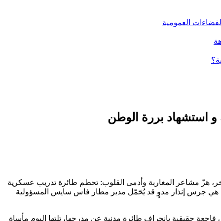
الفضاءات العمومية
هة
ة؟
و استشهاد بررة الوطن
راف طائرة مدنية عن مدرج مطار فاس سايس، حتى فاجأنا صباح اليوم الاثنين 28 يوليو 2025 خبرٌ صادمٌ آخر، هزّ مشاعر المغاربة وأدمى القلوب: تحطم طائرة تدريب عسكرية
ل هي جرس إنذار مدوٍ قد يُحَمّل مدير مطار فاس سايس المسؤولية
هذا الحجم وفي فترة زمنية وجيزة للغاية. حادثة 11 أبريل 2025، التي كادت أن تتحول إلى فاجعة حقيقية بانحراف طائرة مدنية عن مدرجها، تلتها اليوم مأساة