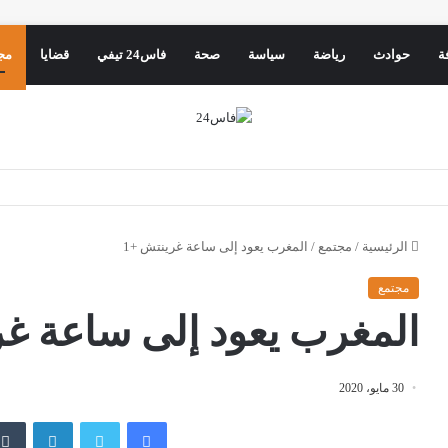
ة
حوادث
رياضة
سياسة
صحة
فاس24 تيفي
قضايا
مج
الرئيسية
/
مجتمع
/
المغرب يعود إلى ساعة غرينتش +1
مجتمع
المغرب يعود إلى ساعة غر
30 مايو، 2020
فيسبوك
تويتر
لينكدإن