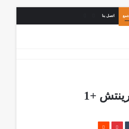
فيسبوك
يوتيوب
تمع
اتصل بنا
ينتش +1
‏Tumblr
بينتيريست
‏Reddit