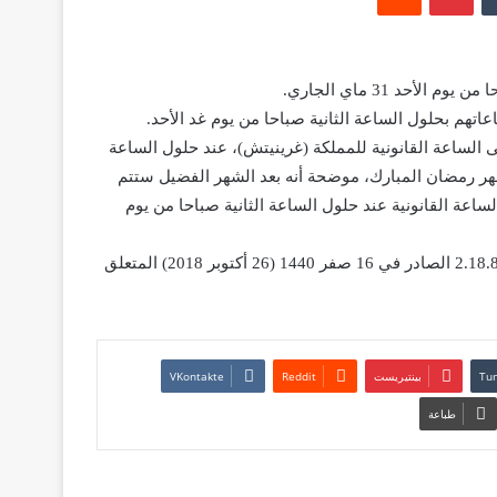
هم بحلول الساعة الثانية صباحا من يوم غد الأحد.
لى الساعة القانونية للمملكة (غرينيتش)، عند حلول الساعة
لك بمناسبة حلول شهر رمضان المبارك، موضحة أنه بعد الشهر الفضيل ستتم
GMT+)، وذلك بإضافة ستين (60) دقيقة إلى الساعة القانونية عند حلول الساعة الثانية صباحا من يوم
ويأتي هذا الإجراء طبقا لمقتضيات المادة الثانية من المرسوم رقم 2.18.855 الصادر في 16 صفر 1440 (26 أكتوبر 2018) المتعلق
بينتيريست
طباعة