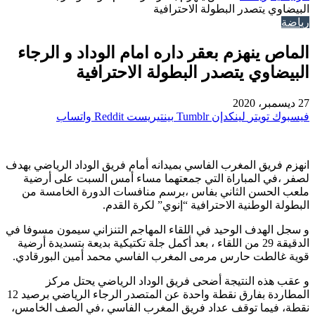
البيضاوي يتصدر البطولة الاحترافية
رياضة
الماص ينهزم بعقر داره امام الوداد و الرجاء
البيضاوي يتصدر البطولة الاحترافية
27 ديسمبر، 2020
فيسبوك
تويتر
لينكدإن
بينتيريست
واتساب
انهزم فريق المغرب الفاسي بميدانه أمام فريق الوداد الرياضي بهدف
لصفر ،في المباراة التي جمعتهما مساء أمس السبت على أرضية
ملعب الحسن الثاني بفاس ،برسم منافسات الدورة الخامسة من
البطولة الوطنية الاحترافية “إنوي” لكرة القدم.
و سجل الهدف الوحيد في اللقاء المهاجم التنزاني سيمون مسوفا في
الدقيقة 29 من اللقاء ، بعد أكمل جلة تكتيكية بديعة بتسديدة أرضية
قوية غالطت حارس مرمى المغرب الفاسي محمد أمين البورقادي.
و عقب هذه النتيجة أضحى فريق الوداد الرياضي يحتل مركز
المطاردة بفارق نقطة واحدة عن المتصدر الرجاء الرياضي برصيد 12
نقطة، فيما توقف عداد فريق المغرب الفاسي ،في الصف الخامس،