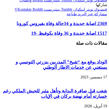
فيسبوك
تويتر
لينكدإن
بينتيريست
واتساب
شاركها
فيسبوك
تويتر
لينكدإن
بينتيريست
مشاركة عبر البريد
طباعة
2369 اصابة جديدة و 34حالة وفاة بفيروس كورونا
1517 اصابة جديدة و 36 وفاة بكوفيظ -19
مقالات ذات صلة
الوداد يوقع مع “شيخ” المدربين بنزرتي التونسي و
يستغني عن خدمات الاطار الوطني
17 ديسمبر، 2023
شغب قبل صافرة البداية وتأهل مثير للجيش الملكي رغم
خسارته أمام نهضة بركان في الإياب
19 أبريل، 2026