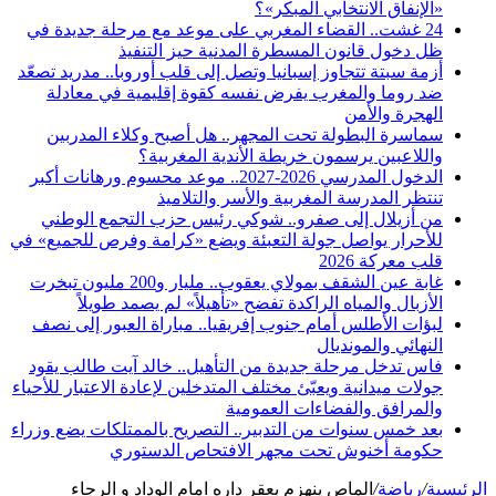
«الإنفاق الانتخابي المبكر»؟
24 غشت.. القضاء المغربي على موعد مع مرحلة جديدة في
ظل دخول قانون المسطرة المدنية حيز التنفيذ
أزمة سبتة تتجاوز إسبانيا وتصل إلى قلب أوروبا.. مدريد تصعّد
ضد روما والمغرب يفرض نفسه كقوة إقليمية في معادلة
الهجرة والأمن
سماسرة البطولة تحت المجهر.. هل أصبح وكلاء المدربين
واللاعبين يرسمون خريطة الأندية المغربية؟
الدخول المدرسي 2026-2027.. موعد محسوم ورهانات أكبر
تنتظر المدرسة المغربية والأسر والتلاميذ
من أزيلال إلى صفرو.. شوكي رئيس حزب التجمع الوطني
للأحرار يواصل جولة التعبئة ويضع «كرامة وفرص للجميع» في
قلب معركة 2026
غابة عين الشقف بمولاي يعقوب.. مليار و200 مليون تبخرت
الأزبال والمياه الراكدة تفضح «تأهيلاً» لم يصمد طويلاً
لبؤات الأطلس أمام جنوب إفريقيا.. مباراة العبور إلى نصف
النهائي والمونديال
فاس تدخل مرحلة جديدة من التأهيل.. خالد آيت طالب يقود
جولات ميدانية ويعبّئ مختلف المتدخلين لإعادة الاعتبار للأحياء
والمرافق والفضاءات العمومية
بعد خمس سنوات من التدبير.. التصريح بالممتلكات يضع وزراء
حكومة أخنوش تحت مجهر الافتحاص الدستوري
الرئيسية
/
رياضة
/
الماص ينهزم بعقر داره امام الوداد و الرجاء