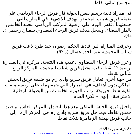
بمجموع ثماني نقاط .
في مباراة ثانية برسم نفس الجولة فاز فريق الرجاء الرياضي على
ضيفه فريق شباب المحمدية بهدف للاشيء، في المباراة التي
جمعتهما ، نفس اليوم على أرضية المركب الرياضي محمد الخامس
بالدار البيضاء، وسجل هدف فريق الرجاء البيضاوي سفيان رحيمي (د
32).
وعرفت المباراة التي قادها الحكم رضوان جيد طرد لاعب فريق
شباب المحمدية عبد الحق عسال (د 93).
وعزز فريق الرجاء البيضاوي ،عقب هذه النتيجة، مركزه في الصدارة
برصيد 13 نقطة، فيما يحتل فريق شباب المحمدية المركز الرابع
بثماني نقاط.
من جهة أخرى تعادل فريق سريع وادي زم مع ضيفه فريق الجيش
الملكي بدون أهداف، في المباراة التي جمعتهما ، على أرضية ملعب
الفوسفاط بخريبكة برسم الدورة الخامسة من البطولة الوطنية
الاحترافية « إنوي » لكرة القدم.
واحتل فريق الجيش الملكي ،بعد هذا التعادل، المركز العاشر برصيد
خمس نقاط، فيما حل فريق سريع وادي زم في المركز ال12 إلى
جانب فريق نهضة الزمامرة بثلاث نقاط
27 ديسمبر، 2020