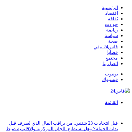
الرئيسية
اقتصاد
ثقافة
حوادث
رياضة
سياسة
صحة
فاس24 تيفي
قضايا
مجتمع
اتصل بنا
يوتيوب
فيسبوك
القائمة
أخبار عاجلة
قبل انتخابات 23 شتنبر.. من يراقب المال الذي يُصرف قبل
بداية الحملة؟ وهل تستطيع اللجان المركزية والإقليمية ضبط