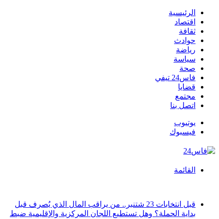
الرئيسية
اقتصاد
ثقافة
حوادث
رياضة
سياسة
صحة
فاس24 تيفي
قضايا
مجتمع
اتصل بنا
يوتيوب
فيسبوك
القائمة
أخبار عاجلة
قبل انتخابات 23 شتنبر.. من يراقب المال الذي يُصرف قبل
بداية الحملة؟ وهل تستطيع اللجان المركزية والإقليمية ضبط