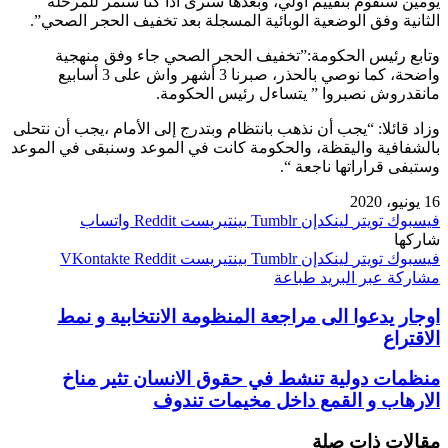
يومين سنقوم بتقييم أولي، وبعدها سنرى اذا كنا سنمر للمرحلة
الثانية وفق الوضعية الوبائية المسجلة بعد تخفيف الحجر الصحي”.
وتابع رئيس الحكومة:”تخفيف الحجر الصحي جاء وفق منهجية
واضحة، كما نوصي بالحذر، صبرنا 3 أشهر واش على 3 أسابيع
مانقدروش نصبروا ” يتساءل رئيس الحكومة.
وزاد قائلا: “يجب أن نذهب بانتظام وبتدرج إلى الأمام ،يجب أن نتحلى
بالشفافية واليقظة، والحكومة كانت في الموعد وسنبقى في الموعد
وستبفى قراراتها ناجعة “.
16 يونيو، 2020
فيسبوك
تويتر
لينكدإن
بينتيريست
واتساب
شاركها
فيسبوك
تويتر
لينكدإن
بينتيريست
مشاركة عبر البريد
طباعة
اوجار يدعوا الى مراجعة المنظومة الانتخابية و نمط
الاقتراع
منظمات دولية تنشط في حقوق الانسان تثير مناخ
الارهاب و القمع داخل مخيمات تندوف
مقالات ذات صلة