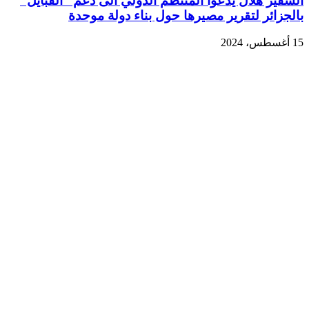
السفير هلال يدعوا المنتظم الدولي الى دعم “القبايل”
بالجزائر لتقرير مصيرها حول بناء دولة موحدة
15 أغسطس، 2024