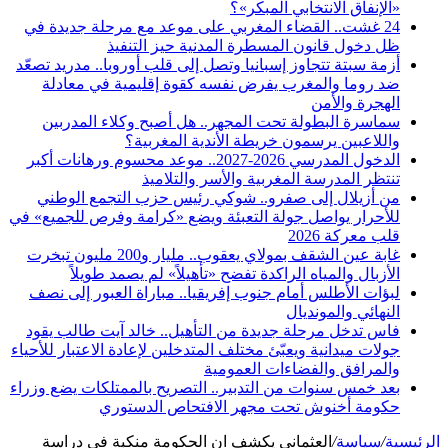
«الإنفاق الانتخابي المبكر»؟
24 غشت.. القضاء المغربي على موعد مع مرحلة جديدة في
ظل دخول قانون المسطرة المدنية حيز التنفيذ
أزمة سبتة تتجاوز إسبانيا وتصل إلى قلب أوروبا.. مدريد تصعّد
ضد روما والمغرب يفرض نفسه كقوة إقليمية في معادلة
الهجرة والأمن
سماسرة البطولة تحت المجهر.. هل أصبح وكلاء المدربين
واللاعبين يرسمون خريطة الأندية المغربية؟
الدخول المدرسي 2026-2027.. موعد محسوم ورهانات أكبر
تنتظر المدرسة المغربية والأسر والتلاميذ
من أزيلال إلى صفرو.. شوكي رئيس حزب التجمع الوطني
للأحرار يواصل جولة التعبئة ويضع «كرامة وفرص للجميع» في
قلب معركة 2026
غابة عين الشقف بمولاي يعقوب.. مليار و200 مليون تبخرت
الأزبال والمياه الراكدة تفضح «تأهيلاً» لم يصمد طويلاً
لبؤات الأطلس أمام جنوب إفريقيا.. مباراة العبور إلى نصف
النهائي والمونديال
فاس تدخل مرحلة جديدة من التأهيل.. خالد آيت طالب يقود
جولات ميدانية ويعبّئ مختلف المتدخلين لإعادة الاعتبار للأحياء
والمرافق والفضاءات العمومية
بعد خمس سنوات من التدبير.. التصريح بالممتلكات يضع وزراء
حكومة أخنوش تحت مجهر الافتحاص الدستوري
الرئيسية
/
سياسة
/
العثماني يكشف ان الحكومة منكبة في دراسة