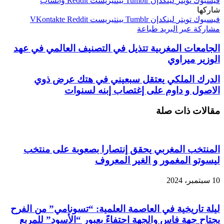
فيسبوك
تويتر
لينكدإن
بينتيريست
واتساب
شاركها
فيسبوك
تويتر
لينكدإن
بينتيريست
مشاركة عبر البريد
طباعة
الجامعات المغربية تتذيل في التصنيف العالمي في عهد
الوزير ميراوي
الدرك الملكي يعتقل سبعيني في هتك عرض ذوي
الاصول و داوم على إغتصاب إبنه لسنوات
مقالات ذات صلة
المنتخب المغربي يحقق إنتصارا بصعوبة على منتخب
ليسوتو المغمور و الغير المعروف
10 سبتمبر، 2024
ليلة تاريخية في العاصمة العلمية: “تسونامي” من الفرح
يجتاح جهة فاس والجهة احتفاءً بعبور “الأسود” للمربع