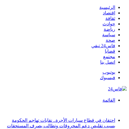
الرئيسية
اقتصاد
ثقافة
حوادث
رياضة
سياسة
صحة
فاس24 تيفي
قضايا
مجتمع
اتصل بنا
يوتيوب
فيسبوك
القائمة
أخبار عاجلة
احتقان في قطاع سيارات الأجرة.. نقابات تهاجم الحكومة
بسبب تقليص دعم المحروقات وتطالب بصرف المستحقات