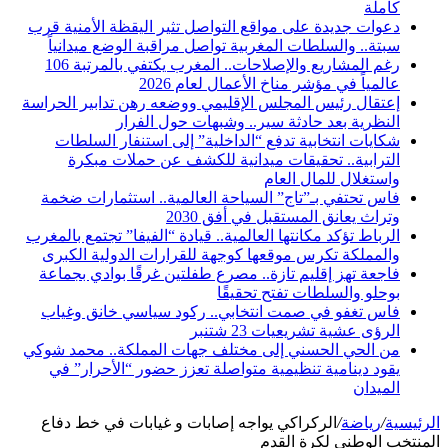
كاملة
دعوات جديدة على مواقع التواصل تثير اليقظة الأمنية قرب
سبتة.. والسلطات المغربية تواصل مراقبة الوضع ميدانياً
رغم المشاريع والإصلاحات.. المغرب يكتفي بالمرتبة 106
عالمياً في مؤشر مناخ الأعمال لعام 2026
إعتقال رئيس المجلس الإقليمي ووضعه رهن تدابير الحراسة
النظرية بعد حادثة سير.. وشبهات حول الفرار
شكايات انتخابية تدفع “الداخلية” إلى استنفار السلطات
الترابية.. تحقيقات ميدانية للكشف عن حملات مبكرة
واستغلال للمال العام
فاس تحتفي بـ”تاج” السياحة العالمية.. استثمارات ضخمة
وتراث يعانق المستقبل في أفق 2030
الرباط تؤكد مكانتها العالمية.. قيادة “الفيفا” تجتمع بالمغرب
والمملكة تكرس موقعها كوجهة للقرارات الدولية الكبرى
فاجعة تهز إقليم تازة.. مصرع طفلتين غرقًا بوادي بجماعة
بوحلو والسلطات تفتح تحقيقًا
فاس تغفو في صمت انتخابي.. ركود سياسي خانق وغياب
الرؤى عشية تشريعيات 23 شتنبر
من الحي الحسني إلى مختلف جهات المملكة.. محمد شوكي
يقود دينامية تنظيمية متواصلة تعزز حضور “الأحرار” في
الميدان
الرئيسية
/
رياضة
/
الركراكي يواجه إصابات و غيابات في خط دفاع
المنتخب الوطني لكرة القدم