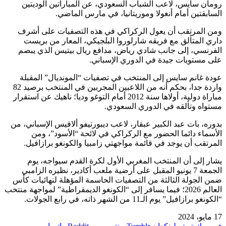
رومان سايس، لاعب الشباب السعودي، عن المباراتين الوديتين
السابقتين أمام أنغولا وموريتانيا، في مارس الماضي.
ومن المرتقب أن يعول الركراكي في هذه التصفيات على أشرف
داري المتألق مع فريقه شارلوروا البلجيكي، المعار من بريست
الفرنسي، إلى جانب شادي رياض، مدافع ريال بيتيس الذي يبصم
على مستويات جيدة في الدوري الإسباني.
عودة غانم سايس إلى المنتخب في تصفيات “المونديال” المقبلة
واردة جدا، بحكم أنه من اللاعبين المجربين في المنتخب برصيد 82
مباراة دولية، أولاها سنة 2012 أمام التوغو وديا؛ ناهيك عن استقرار
مستواه وتألقه في الدوري السعودي.
بدوره، بات عبد الكبير عبقار، لاعب ديبورتيفو ألافيس الإسباني، من
الأسماء دائما الحضور مع الركراكي في لائحة “الأسود”، ومن
المرتقب أن يوجد في قائمة مواجهتي زامبيا والكونغو برازافيل.
يشار إلى أن المنتخب المغربي الأول لكرة القدم سيواجه، يوم
الجمعة 7 يونيو المقبل على أرضية ملعب أكادير، نظيره الزامبي
ضمن الجولة الثالثة من التصفيات الحاسمة المؤهلة لنهائيات كأس
العالم 2026؛ فيما يسافر إلى “الكونغو الديمقراطية” لمواجهة منتخب
“الكونغو برازافيل” يوم الـ11 من الشهر ذاته، في رابع الجولات.
17 مايو، 2024