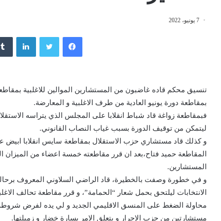
7 يونيو، 2022
فيسبوك
تويتر
لينكدإن
تنسيق محكم قاده غاضبون من المستشارين الموالين للاغلبية بمقاطعات
بمقاطعة دورة يونيو العادية من طرف الاغلبية و المعارضة.
ليتمكن من توقيف الدورة بسبب غياب النصاب القانوني.
و كذلك قاد مستشاري حزب الاستقلال بمقاطعة سايس انقلابا ابيض ع
المقاطعة حميد فتاح،بعد ان قرر مقاطعته خمسة اعضاء من الميزان الذ
المستشارين.
و في خطورة وصفت بالخطيرة، قاد الراضي السلاوني المعروف برحالة ا
الانتخابات ليلتحق بحمل شعار “الحمامة”، و قرر مقاطعة تحالف الاغلب
محاولة الضغط على المنسق الاقليمي الجديد و لي يده لفرض شروطه ا
مستشارتين من حزب الاحرار و يتعلق الامر بسارة خضار و زميلتها.