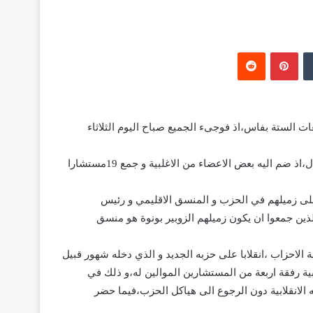
‏Tumblr
بينتيريست
‏Reddit
 الستة بفاس،اذ فوجىء الجميع صباح اليوم الثلاثاء
فبمقاطعة زواغة قاد شباط انقلابا على المجلس الذي يتراسه الاستقلال،اذ ضم اليه بعض الاعضاء من الاغلبية و جمع 19مستشارا
لى زميلهم في الحزب و المنسق الاقليمي و رئيس
ين جمعوا ان يكون زميلهم الزوبير بونوة هو منسق
لاحزاب ،انقلابا على حزبه الجديد و الذي دخله شهور قبيل
ية رفقة اربعة من المستشارين الموالين له،و ذلك في
لانقلابية دون الرجوع الى هياكل الحزب،فيما حضر