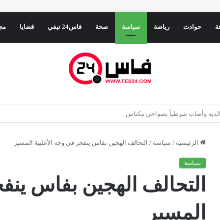
ة
حوادث
رياضة
سياسة
صحة
فاس24 تيفي
قضايا
مج
ء الرباط يفرمل التهور الإسباني في المتوسط
الرئيسية
/
سياسة
/
التحالف الهجين بفاس ينفجر في وجه الأغلبية المسير
سياسة
التحالف الهجين بفاس ينفج
المسير