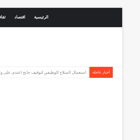
الرئيسية
اقتصاد
ثقاف
أخبار عاجلة
تقرير الفايننشال تايمز يعيد رسم موازين القوى: دها