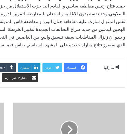
حميد فتاح رئيس مقاطعة سايس و القادم الى حزب الاستقلال من حزب ال
السلاوني،وجد نفسه بدون الاغلبية و استعان بالمعارضة لتمرير الدورة .
نفس المنوال سارت عليه مقاطعة جنان الورد و مقاطعة فاس المدينة
الهجين،ليدشن من جديد صراع التحالفات الجديدة لتغيير الخريطة الس
و يبدو ان زلزال المقاطعات سبقه تنسيق واسع بين الغاضبين في التح
الذي سيفرز نتائج مباراة جديدة على المشهد السياسي بفاس،فيما ستس
شاركها
فيسبوك
تويتر
لينكدإن
مشاركة عبر البريد