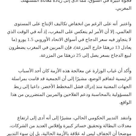
فجوة كبيرة في السوق، مما أدى إلى زيادة معاناة المستهلك
المغربي.
واعتبر أنه على الرغم من انخفاض تكاليف الإنتاج على المستوى
العالمي، إلا أن الأمر لم ينعكس على المغرب، إذ أنه في الوقت الذي
لا يتجاوز فيه سعر الدجاج في أسواق الاتحاد الأوروبي 1.5 يورو (ما
يعادل 13 درهمًا خارج المزرعة)، فإن المربين في المغرب يضطرون
لبيع الدجاج بسعر يصل إلى 25 درهمًا من المزرعة.
وأكد أن غياب الوزارة عن معالجة هذه الأزمة كان أحد الأسباب
الرئيسية لتفاقم الوضع، مشيرًا إلى أن الجمعية قد قامت بمراسلة
الجهات المعنية منذ إدراك فشل المخطط الأخضر. داعيا إلى ربط
المسؤولية بالمحاسبة ودعم الفلاحين والمربين المتضررين من هذا
الواقع.
وانتقد التدبير الحكومي الحالي، مشيرًا إلى أنه أدى إلى ارتفاع
معدلات البطالة وتحقيق خسائر كبيرة وإفلاس العديد من الشركات،
موضحا أن الجفاف ليس له علاقة بالأزمة الحالية، بل إن سوء التدبير