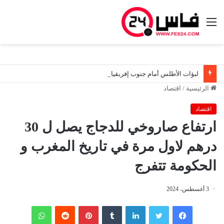
القائمة
لبؤات الأطلس أمام جنوب إفريقيا.. مباراة العبور إلى نصف النهائي والمونديال
الرئيسية
/
اقتصاد
اقتصاد
ارتفاع صاروخي للدجاج يصل ل 30
درهم لاول مرة في تاريخ المغرب و
الحكومة تتفرج
3 أغسطس، 2024
فيسبوك
تويتر
لينكدإن
‏Tumblr
بينتيريست
‏Reddit
واتساب