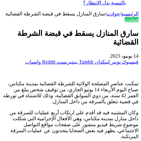
بالتنمية بدل الانتظار؟
الرئيسية
/
حوادث
/
سارق المنازل يسقط في قبضة الشرطة القضائية
حوادث
سارق المنازل يسقط في قبضة الشرطة
القضائية
14 يونيو، 2023
فيسبوك
تويتر
لينكدإن
بينتيريست
واتساب
تمكنت عناصر المصلحة الولائية للشرطة القضائية بمدينة مكناس،
صباح اليوم الأربعاء 14 يونيو الجاري، من توقيف شخص يبلغ من
العمر 42 سنة، من ذوي السوابق القضائية، وذلك للاشتباه في تورطه
في قضية تتعلق بالسرقة من داخل المنازل.
وكان المشتبه فيه قد أقدم على ارتكاب أربع عمليات للسرقة من
داخل منازل بمدينة مكناس، وهي الأفعال الإجرامية التي شكلت
موضوع شريط فيديو منشور على صفحات مواقع التواصل
الاجتماعي، يظهر فيه بعض الضحايا يتحدثون عن عمليات السرقة
المرتكبة.