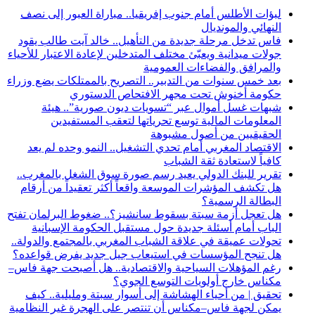
لبؤات الأطلس أمام جنوب إفريقيا.. مباراة العبور إلى نصف
النهائي والمونديال
فاس تدخل مرحلة جديدة من التأهيل.. خالد آيت طالب يقود
جولات ميدانية ويعبّئ مختلف المتدخلين لإعادة الاعتبار للأحياء
والمرافق والفضاءات العمومية
بعد خمس سنوات من التدبير.. التصريح بالممتلكات يضع وزراء
حكومة أخنوش تحت مجهر الافتحاص الدستوري
شبهات غسل أموال عبر “تسويات ديون صورية”.. هيئة
المعلومات المالية توسع تحرياتها لتعقب المستفيدين
الحقيقيين من أصول مشبوهة
الاقتصاد المغربي أمام تحدي التشغيل.. النمو وحده لم يعد
كافياً لاستعادة ثقة الشباب
تقرير للبنك الدولي يعيد رسم صورة سوق الشغل بالمغرب..
هل تكشف المؤشرات الموسعة واقعاً أكثر تعقيداً من أرقام
البطالة الرسمية؟
هل تعجل أزمة سبتة بسقوط سانشيز؟.. ضغوط البرلمان تفتح
الباب أمام أسئلة جديدة حول مستقبل الحكومة الإسبانية
تحولات عميقة في علاقة الشباب المغربي بالمجتمع والدولة..
هل تنجح المؤسسات في استيعاب جيل جديد يفرض قواعده؟
رغم المؤهلات السياحية والاقتصادية.. هل أصبحت جهة فاس–
مكناس خارج أولويات التوسع الجوي؟
تحقيق | من أحياء الهشاشة إلى أسوار سبتة ومليلية.. كيف
يمكن لجهة فاس–مكناس أن تنتصر على الهجرة غير النظامية