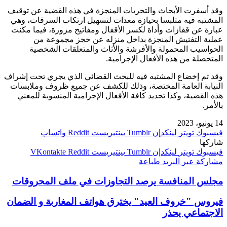
وقد أسفرت الأبحاث والتحريات المنجزة في هذه القضية عن توقيف
المشتبه فيه متلبسا بحيازة معدات لتسهيل ارتكاب السرقات، وهي
عبارة عن قفازات وأداة لكسر الأقفال ومفاتيح مزورة، فيما مكنت
عملية التفتيش المنجزة بداخل منزله عن حجز مجموعة من
الحواسيب المحمولة والأفرشة والأثاث والمتعلقات الشخصية
المتحصلة من هذه الأفعال الإجرامية.
وقد تم إخضاع المشتبه فيه للبحث القضائي الذي يجري تحت إشراف
النيابة العامة المختصة، وذلك للكشف عن جميع ظروف وملابسات
هذه القضية، وكذا تحديد كافة الأفعال الإجرامية المنسوبة للمعني
بالأمر.
14 يونيو، 2023
فيسبوك
تويتر
لينكدإن
بينتيريست
واتساب
شاركها
فيسبوك
تويتر
لينكدإن
بينتيريست
مشاركة عبر البريد
طباعة
مجلس المنافسة يرصد التجاوزات في ملف المحروقات
فيروس "خروف العيد" يخترق هواتف المغاربة و الضمان
الاجتماعي يحذر