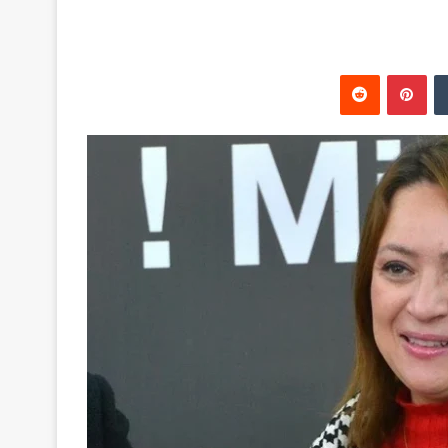
‏Tumblr
بينتيريست
‏Reddit