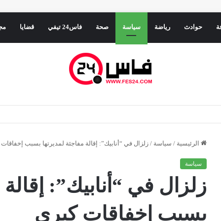
ة
حوادث
رياضة
سياسة
صحة
فاس24 تيفي
قضايا
مج
الرئيسية
/
سياسة
/
زلزال في “أنابيك”: إقالة مفاجئة لمديرتها بسبب إخفاقات 
سياسة
زلزال في “أنابيك”: إقالة 
بسبب إخفاقات كبرى