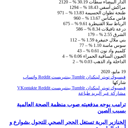
الدار البيضاء سطات 30.19 % – 2120
مراكش آسفي 18.43 % – 1294
طنجة تطوان الحسيمة 13.83 % – 971
فاس مكناس 13.67 % – 960
الرباط سلا القنيطرة 9.61 % – 675
درعة تافيلات 8.34 % – 586
الشرق 2.55 % – 179
بني ملال خنيفرة 1.59 % – 112
سوس ماسة 1.10 % – 77
كلميم واد نون 0.61 % – 43
العيون الساقية الحمراء 0.06 % – 4
الداخلة واد الذهب 0.03 % – 2
19 مايو، 2020
فيسبوك
تويتر
لينكدإن
بينتيريست
واتساب
شاركها
فيسبوك
تويتر
لينكدإن
بينتيريست
مشاركة عبر البريد
طباعة
ترامب يوجه مدفعيته صوب منظمة الصحة العالمية
بسبب الصين
الخنازير البرية تستغل الحجر الصحي للتجول بشوارع و