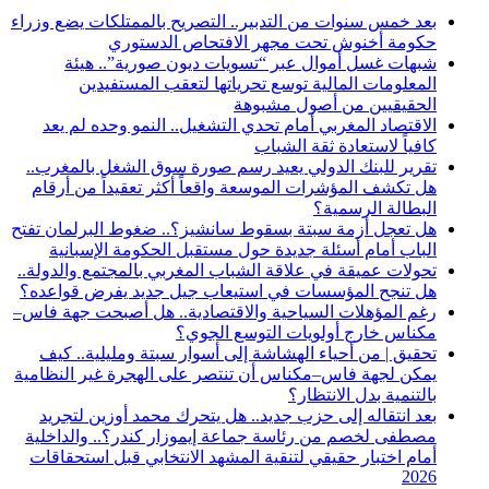
بعد خمس سنوات من التدبير.. التصريح بالممتلكات يضع وزراء
حكومة أخنوش تحت مجهر الافتحاص الدستوري
شبهات غسل أموال عبر “تسويات ديون صورية”.. هيئة
المعلومات المالية توسع تحرياتها لتعقب المستفيدين
الحقيقيين من أصول مشبوهة
الاقتصاد المغربي أمام تحدي التشغيل.. النمو وحده لم يعد
كافياً لاستعادة ثقة الشباب
تقرير للبنك الدولي يعيد رسم صورة سوق الشغل بالمغرب..
هل تكشف المؤشرات الموسعة واقعاً أكثر تعقيداً من أرقام
البطالة الرسمية؟
هل تعجل أزمة سبتة بسقوط سانشيز؟.. ضغوط البرلمان تفتح
الباب أمام أسئلة جديدة حول مستقبل الحكومة الإسبانية
تحولات عميقة في علاقة الشباب المغربي بالمجتمع والدولة..
هل تنجح المؤسسات في استيعاب جيل جديد يفرض قواعده؟
رغم المؤهلات السياحية والاقتصادية.. هل أصبحت جهة فاس–
مكناس خارج أولويات التوسع الجوي؟
تحقيق | من أحياء الهشاشة إلى أسوار سبتة ومليلية.. كيف
يمكن لجهة فاس–مكناس أن تنتصر على الهجرة غير النظامية
بالتنمية بدل الانتظار؟
بعد انتقاله إلى حزب جديد.. هل يتحرك محمد أوزين لتجريد
مصطفى لخصم من رئاسة جماعة إيموزار كندر؟.. والداخلية
أمام اختبار حقيقي لتنقية المشهد الانتخابي قبل استحقاقات
2026