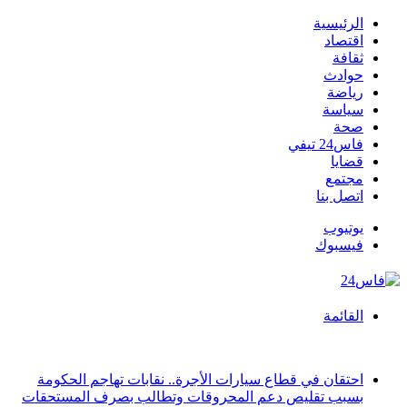
الرئيسية
اقتصاد
ثقافة
حوادث
رياضة
سياسة
صحة
فاس24 تيفي
قضايا
مجتمع
اتصل بنا
يوتيوب
فيسبوك
القائمة
أخبار عاجلة
احتقان في قطاع سيارات الأجرة.. نقابات تهاجم الحكومة
بسبب تقليص دعم المحروقات وتطالب بصرف المستحقات