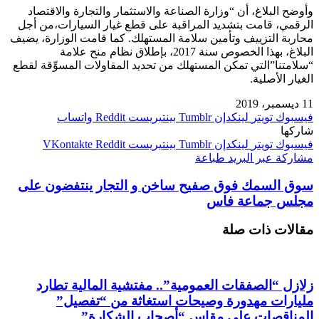
وأوضح البلاغ، أن “وزارة الصناعة والاستثمار والتجارة والاقتصاد
الرقمي، قامت بتشديد المراقبة على قطع غيار السيارات،من أجل
محاربة التزييف وتأمين سلامة المستهلك. كما قامت الوزارة، يضيف
البلاغ، بهذا الخصوص سنة 2017، بإطلاق نظام منح علامة
“سلامتنا”التي تمكن المستهلك من تحديد المقاولات المسوِّقة لقطع
الغيار الأصلية.
11 ديسمبر، 2019
فيسبوك
تويتر
لينكدإن
بينتيريست
واتساب
شاركها
فيسبوك
تويتر
لينكدإن
بينتيريست
مشاركة عبر البريد
طباعة
سوق السمك فوق صفيح ساخن و التجار ينتفضون على
مجلس جماعة فاس
مقالات ذات صلة
زلازل “الصفقات العمومية”.. مفتشية المالية تطارد
مليارات مهدورة وصيحات استغاثة من “تفصيل”
المناقصات على مقاس “أصحاب الشكارة”