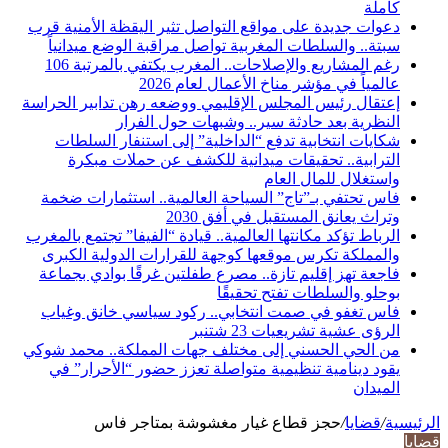
كاملة
دعوات جديدة على مواقع التواصل تثير اليقظة الأمنية قرب
سبتة.. والسلطات المغربية تواصل مراقبة الوضع ميدانياً
رغم المشاريع والإصلاحات.. المغرب يكتفي بالمرتبة 106
عالمياً في مؤشر مناخ الأعمال لعام 2026
إعتقال رئيس المجلس الإقليمي ووضعه رهن تدابير الحراسة
النظرية بعد حادثة سير.. وشبهات حول الفرار
شكايات انتخابية تدفع “الداخلية” إلى استنفار السلطات
الترابية.. تحقيقات ميدانية للكشف عن حملات مبكرة
واستغلال للمال العام
فاس تحتفي بـ”تاج” السياحة العالمية.. استثمارات ضخمة
وتراث يعانق المستقبل في أفق 2030
الرباط تؤكد مكانتها العالمية.. قيادة “الفيفا” تجتمع بالمغرب
والمملكة تكرس موقعها كوجهة للقرارات الدولية الكبرى
فاجعة تهز إقليم تازة.. مصرع طفلتين غرقًا بوادي بجماعة
بوحلو والسلطات تفتح تحقيقًا
فاس تغفو في صمت انتخابي.. ركود سياسي خانق وغياب
الرؤى عشية تشريعيات 23 شتنبر
من الحي الحسني إلى مختلف جهات المملكة.. محمد شوكي
يقود دينامية تنظيمية متواصلة تعزز حضور “الأحرار” في
الميدان
الرئيسية
/
قضايا
/
حجز قطاع غيار مغشوشة بمتاجر فاس
قضايا