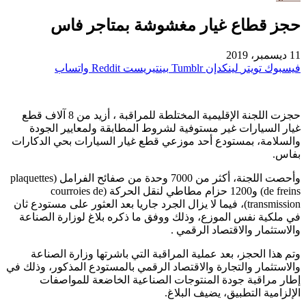
حجز قطاع غيار مغشوشة بمتاجر فاس
11 ديسمبر، 2019
فيسبوك
تويتر
لينكدإن
بينتيريست
واتساب
حجزت اللجنة الإقليمية المختلطة للمراقبة ، أزيد من 8 آلاف قطع
غيار السيارات غير مستوفية لشروط المطابقة ولمعايير الجودة
والسلامة، بمستودع أحد موزعي قطع غيار السيارات بحي الدكارات
بفاس.
وأحصت اللجنة، أكثر من 7000 وحدة من صفائح الفرامل (plaquettes
de freins) و1200 حزام مطاطي لنقل الحركة (courroies de
transmission)، فيما لا يزال الجرد جاريا بعد العثور على مستودع ثان
في ملكية نفس الموزع، وذلك ووفق ما ذكره بلاغ لوزارة الصناعة
والاستثمار والاقتصاد الرقمي .
وتم هذا الحجز، بعد عملية المراقبة التي باشرتها وزارة الصناعة
والاستثمار والتجارة والاقتصاد الرقمي بالمستودع المذكور، وذلك في
إطار مراقبة جودة المنتوجات الصناعية الخاضعة للمواصفات
الإلزامية التطبيق، يضيف البلاغ.