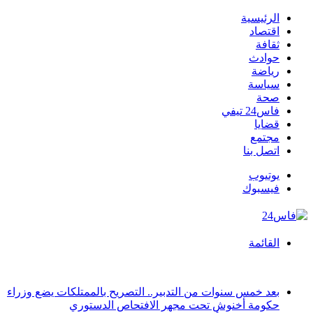
الرئيسية
اقتصاد
ثقافة
حوادث
رياضة
سياسة
صحة
فاس24 تيفي
قضايا
مجتمع
اتصل بنا
يوتيوب
فيسبوك
القائمة
أخبار عاجلة
بعد خمس سنوات من التدبير.. التصريح بالممتلكات يضع وزراء
حكومة أخنوش تحت مجهر الافتحاص الدستوري