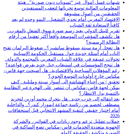
شبهات غسل أموال عبر “تسويات ديون صورية”.. هيئة
المعلومات المالية توسع تحرياتها لتعقب المستفيدين
الحقيقيين من أصول مشبوهة
الاقتصاد المغربي أمام تحدي التشغيل.. النمو وحده لم يعد
كافياً لاستعادة ثقة الشباب
تقرير للبنك الدولي يعيد رسم صورة سوق الشغل بالمغرب..
هل تكشف المؤشرات الموسعة واقعاً أكثر تعقيداً من أرقام
البطالة الرسمية؟
هل تعجل أزمة سبتة بسقوط سانشيز؟.. ضغوط البرلمان تفتح
الباب أمام أسئلة جديدة حول مستقبل الحكومة الإسبانية
تحولات عميقة في علاقة الشباب المغربي بالمجتمع والدولة..
هل تنجح المؤسسات في استيعاب جيل جديد يفرض قواعده؟
رغم المؤهلات السياحية والاقتصادية.. هل أصبحت جهة فاس–
مكناس خارج أولويات التوسع الجوي؟
تحقيق | من أحياء الهشاشة إلى أسوار سبتة ومليلية.. كيف
يمكن لجهة فاس–مكناس أن تنتصر على الهجرة غير النظامية
بالتنمية بدل الانتظار؟
بعد انتقاله إلى حزب جديد.. هل يتحرك محمد أوزين لتجريد
مصطفى لخصم من رئاسة جماعة إيموزار كندر؟.. والداخلية
أمام اختبار حقيقي لتنقية المشهد الانتخابي قبل استحقاقات
2026
حملات تضليل تزعم وجود زيادات في الفواتير.. والشركة
الجهوية متعددة الخدمات فاس–مكناس تضع الساكنة في
الصورة وتكشف الحقيقة كاملة