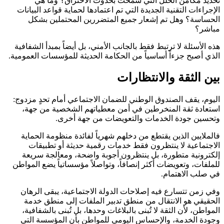
تحديد مكامن الخلل التي سمحت بحدوث الاختراق؟ وما هي
الإجراءات التقنية الجديدة التي تم اعتمادها لحماية قواعد البيانات
الحساسة؟ وهل تم إشعار جميع المتضررين المحتملين بشكل
مباشر؟
هذه الأسئلة لا ترتبط فقط بالجانب الأمني، بل أيضاً بمبدأ الشفافية
الذي أصبح جزءاً أساسياً من الحكامة الحديثة للمؤسسات العمومية.
بين الثقة والانتظارات
اليوم، يقف الصندوق الوطني للضمان الاجتماعي أمام تحدٍ مزدوج:
استعادة ثقة المنخرطين في أمن معطياتهم الشخصية من جهة،
وتحسين جودة الخدمات والتعويضات من جهة أخرى.
فالملايين الذين يقتطع من دخلهم شهرياً لفائدة منظومة الحماية
الاجتماعية لا ينتظرون فقط خدمات رقمية حديثة أو تطبيقات
إلكترونية متطورة، بل ينتظرون أجوبة واضحة، ومعالجة سريعة
للملفات، وتعويضات أكثر إنصافاً، وتواصلاً مؤسساتياً يضع المواطن
في صلب الاهتمام.
وفي زمن تتسارع فيه إصلاحات الدولة الاجتماعية، يبقى الرهان
الحقيقي هو الانتقال من منطق تدبير الملفات إلى منطق خدمة
المواطن، لأن الثقة لا تُبنى بالبلاغات وحدها، بل تُبنى بالشفافية،
وجودة الخدمة، والإحساس اليومي للمواطن بأن المؤسسة التي