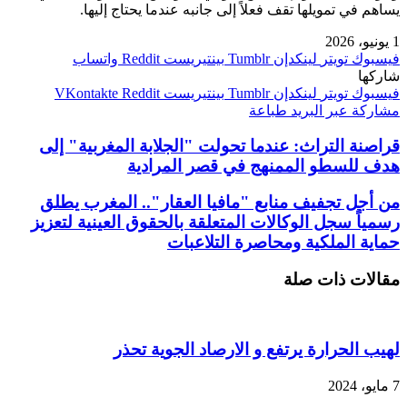
يساهم في تمويلها تقف فعلاً إلى جانبه عندما يحتاج إليها.
1 يونيو، 2026
فيسبوك
تويتر
لينكدإن
بينتيريست
واتساب
شاركها
فيسبوك
تويتر
لينكدإن
بينتيريست
مشاركة عبر البريد
طباعة
قراصنة التراث: عندما تحولت "الجلابة المغربية" إلى
هدف للسطو الممنهج في قصر المرادية
من أجل تجفيف منابع "مافيا العقار".. المغرب يطلق
رسمياً سجل الوكالات المتعلقة بالحقوق العينية لتعزيز
حماية الملكية ومحاصرة التلاعبات
مقالات ذات صلة
لهيب الحرارة يرتفع و الارصاد الجوية تحذر
7 مايو، 2024