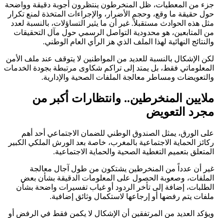
جزء من المعطيات، ظل المنخرطون ينتظرون أجوبة دقيقة وواضحة
حول حقيقة ما وقع، وحجم الأضرار، والإجراءات المتخذة لمنع تكرار
مثل هذه الحوادث مستقبلاً. غير أن ما يثير التساؤلات، بالنسبة لعدد
من المتابعين، هو محدودية التواصل الرسمي حول مآل التحقيقات
والنتائج النهائية لهذا الملف الذي هز الرأي العام الوطني.
لكن الإشكال بالنسبة للعديد من المواطنين لا يتوقف عند ملف الأمن
المعلوماتي فقط، بل يمتد إلى تراكم شكاوى مرتبطة بجودة الخدمات
والتعويضات ومساطر معالجة الملفات الصحية والإدارية.
ملايين المنخرطين.. وانتظارات أكبر من
مجرد التعويض
على الورق، يمثل الصندوق الوطني للضمان الاجتماعي أحد أهم
ركائز الحماية الاجتماعية بالمغرب، خاصة بعد الورش الملكي الكبير
المتعلق بتعميم التغطية الصحية والحماية الاجتماعية.
غير أن عدداً من المنخرطين يشتكون من طول آجال معالجة
الملفات، وصعوبة الحصول على المعلومات الدقيقة بشأن بعض
الطلبات، إضافة إلى تأخر الردود أو غياب تفسيرات واضحة بشأن
ملفات يتم رفضها أو إرجاعها لاستكمال وثائق إضافية.
ويؤكد العديد من المرتفقين أن الإشكال لا يكمن فقط في الرفض أو