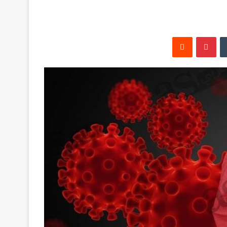
‏Tumblr
بينتيريست
‏Reddit