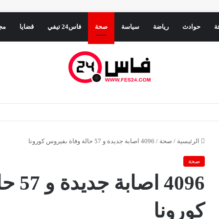
ة
حوادث
رياضة
سياسة
صحة
فاس24 تيفي
قضايا
مج
ء الرباط يفرمل التهور الإسباني في المتوسط
الرئيسية
/
صحة
/
4096 اصابة جديدة و 57 حالة وفاة بفيروس كورونا
صحة
4096 
كورونا