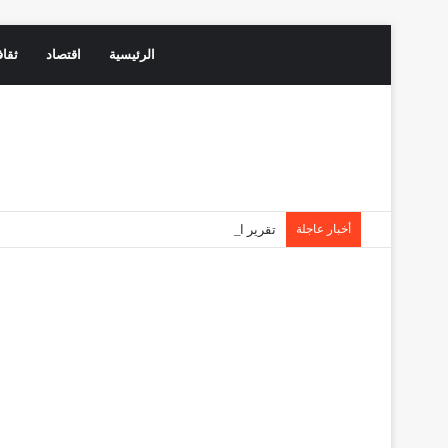
الرئيسية
اقتصاد
ثقاف
أخبار عاجلة
تقرير الفايننشال تايمز يعيد رسم موازين القوى: دها