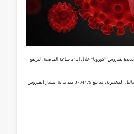
افادت وزارة الصحة، اليوم الأربعاء، انه تم تسجيل 4096 إصابة مؤكدة جديدة بفيروس “كورونا” خلال الـ24 ساعة الماضية، ليرتفع
ووصل عدد الحالات المستبعدة، بعد الحصول على نتائج سلبية تهم التحاليل المختبرية، قد بلغ 3734479 منذ بداية انتشار الفيروس