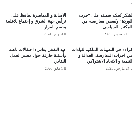
لشكر يُحكم قبضته على “حزب
الاصالة و المعاصرة يحافظ على
الوردة” ويُقصي معارضيه من
ترأس جهة الشرق و إجتماع للاغلبية
المكتب السياسي
يحسم القرار
13 ديسمبر، 2025
4 يوليو، 2024
قراءة في التعيينات الملكية لقيادات
عيد الشغل بفاس: احتفالات باهتة
من احزاب المعارضة: العدالة و
وأسئلة حارقة حول مصير العمل
التنمية و الاتحاد الاشتراكي
النقابي
24 مارس، 2025
1 مايو، 2026