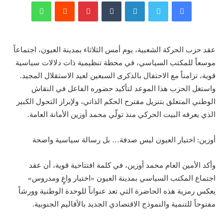
فيسبوك
تويتر
لينكدإن
‏Tumblr
بينتيريست
‏Reddit
واتساب
عقد حزب الحركة الشعبية، يوم أمس الثلاثاء بمدينة العيون، اجتماعاً
موسعاً للمكتب السياسي، في محطة تنظيمية ذات دلالات سياسية
قوية، تزامناً مع الاحتفال بالذكرى السبعين لعيد الاستقلال المجيد.
واستغل الحزب هذا الموعد لتأكيد حضوره الفاعل في النقاش
الوطني المتعلق بتنزيل مقترح الحكم الذاتي، ولإبراز التحول الكبير
الذي يعرفه البيت الحركي منذ تولّي محمد أوزين الأمانة العامة.
أوزين: اختيار العيون ليس صدفة… بل رسالة سياسية واضحة
وأكد الأمين العام محمد أوزين، في كلمة افتتاحية قوية، أن عقد
اجتماع المكتب السياسي بمدينة العيون «اختيار واعٍ ومدروس»
يعكس رمزية هذه الحاضرة التي تعد عنواناً للوحدة الوطنية وورشاً
مفتوحاً للتنمية والنموذج الاقتصادي الجديد بالأقاليم الجنوبية.