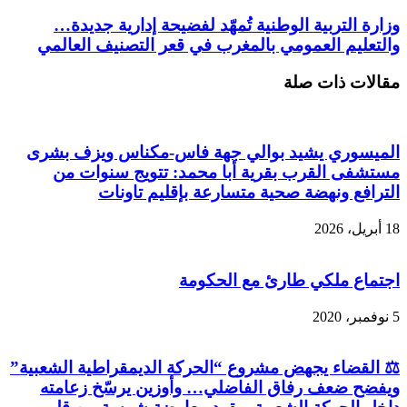
وزارة التربية الوطنية تُمهّد لفضيحة إدارية جديدة…
والتعليم العمومي بالمغرب في قعر التصنيف العالمي
مقالات ذات صلة
الميسوري يشيد بوالي جهة فاس-مكناس ويزف بشرى
مستشفى القرب بقرية أبا محمد: تتويج سنوات من
الترافع ونهضة صحية متسارعة بإقليم تاونات
18 أبريل، 2026
اجتماع ملكي طارئ مع الحكومة
5 نوفمبر، 2020
⚖️ القضاء يجهض مشروع “الحركة الديمقراطية الشعبية”
ويفضح ضعف رفاق الفاضلي… وأوزين يرسّخ زعامته