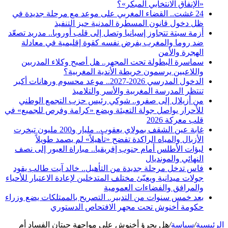
«الإنفاق الانتخابي المبكر»؟
24 غشت.. القضاء المغربي على موعد مع مرحلة جديدة في
ظل دخول قانون المسطرة المدنية حيز التنفيذ
أزمة سبتة تتجاوز إسبانيا وتصل إلى قلب أوروبا.. مدريد تصعّد
ضد روما والمغرب يفرض نفسه كقوة إقليمية في معادلة
الهجرة والأمن
سماسرة البطولة تحت المجهر.. هل أصبح وكلاء المدربين
واللاعبين يرسمون خريطة الأندية المغربية؟
الدخول المدرسي 2026-2027.. موعد محسوم ورهانات أكبر
تنتظر المدرسة المغربية والأسر والتلاميذ
من أزيلال إلى صفرو.. شوكي رئيس حزب التجمع الوطني
للأحرار يواصل جولة التعبئة ويضع «كرامة وفرص للجميع» في
قلب معركة 2026
غابة عين الشقف بمولاي يعقوب.. مليار و200 مليون تبخرت
الأزبال والمياه الراكدة تفضح «تأهيلاً» لم يصمد طويلاً
لبؤات الأطلس أمام جنوب إفريقيا.. مباراة العبور إلى نصف
النهائي والمونديال
فاس تدخل مرحلة جديدة من التأهيل.. خالد آيت طالب يقود
جولات ميدانية ويعبّئ مختلف المتدخلين لإعادة الاعتبار للأحياء
والمرافق والفضاءات العمومية
بعد خمس سنوات من التدبير.. التصريح بالممتلكات يضع وزراء
حكومة أخنوش تحت مجهر الافتحاص الدستوري
الرئيسية
/
سياسة
/
هل يجرؤ أخنوش على مواجهة حيتان الفساد أم