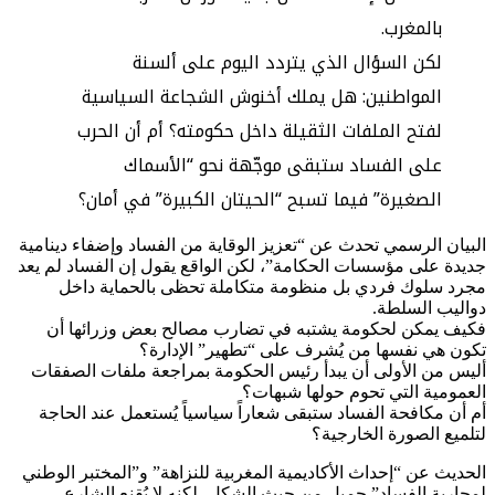
بالمغرب.
لكن السؤال الذي يتردد اليوم على ألسنة
المواطنين: هل يملك أخنوش الشجاعة السياسية
لفتح الملفات الثقيلة داخل حكومته؟ أم أن الحرب
على الفساد ستبقى موجّهة نحو “الأسماك
الصغيرة” فيما تسبح “الحيتان الكبيرة” في أمان؟
البيان الرسمي تحدث عن “تعزيز الوقاية من الفساد وإضفاء دينامية
جديدة على مؤسسات الحكامة”، لكن الواقع يقول إن الفساد لم يعد
مجرد سلوك فردي بل منظومة متكاملة تحظى بالحماية داخل
دواليب السلطة.
فكيف يمكن لحكومة يشتبه في تضارب مصالح بعض وزرائها أن
تكون هي نفسها من يُشرف على “تطهير” الإدارة؟
أليس من الأولى أن يبدأ رئيس الحكومة بمراجعة ملفات الصفقات
العمومية التي تحوم حولها شبهات؟
أم أن مكافحة الفساد ستبقى شعاراً سياسياً يُستعمل عند الحاجة
لتلميع الصورة الخارجية؟
الحديث عن “إحداث الأكاديمية المغربية للنزاهة” و”المختبر الوطني
لمحاربة الفساد” جميل من حيث الشكل، لكنه لا يُقنع الشارع