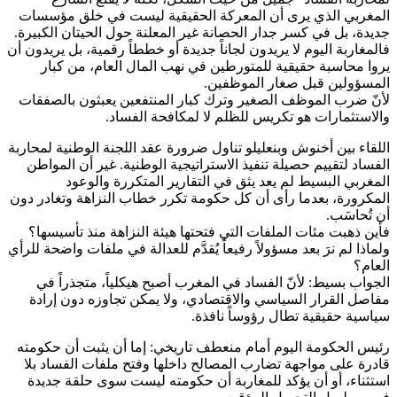
المغربي الذي يرى أن المعركة الحقيقية ليست في خلق مؤسسات
جديدة، بل في كسر جدار الحصانة غير المعلنة حول الحيتان الكبيرة.
فالمغاربة اليوم لا يريدون لجاناً جديدة أو خططاً رقمية، بل يريدون أن
يروا محاسبة حقيقية للمتورطين في نهب المال العام، من كبار
المسؤولين قبل صغار الموظفين.
لأنّ ضرب الموظف الصغير وترك كبار المنتفعين يعبثون بالصفقات
والاستثمارات هو تكريس للظلم لا لمكافحة الفساد.
اللقاء بين أخنوش وبنعليلو تناول ضرورة عقد اللجنة الوطنية لمحاربة
الفساد لتقييم حصيلة تنفيذ الاستراتيجية الوطنية. غير أن المواطن
المغربي البسيط لم يعد يثق في التقارير المتكررة والوعود
المكرورة، بعدما رأى أن كل حكومة تكرر خطاب النزاهة وتغادر دون
أن تُحاسَب.
فأين ذهبت مئات الملفات التي فتحتها هيئة النزاهة منذ تأسيسها؟
ولماذا لم نرَ بعد مسؤولاً رفيعاً يُقدَّم للعدالة في ملفات واضحة للرأي
العام؟
الجواب بسيط: لأنّ الفساد في المغرب أصبح هيكلياً، متجذراً في
مفاصل القرار السياسي والاقتصادي، ولا يمكن تجاوزه دون إرادة
سياسية حقيقية تطال رؤوساً نافذة.
رئيس الحكومة اليوم أمام منعطف تاريخي: إما أن يثبت أن حكومته
قادرة على مواجهة تضارب المصالح داخلها وفتح ملفات الفساد بلا
استثناء، أو أن يؤكد للمغاربة أن حكومته ليست سوى حلقة جديدة