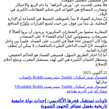
في مسلسل التجميل المؤقت.
فلا معنى للحديث عن “ورش النزاهة” ما دام الريع والاحتكار
وتضارب المصالح هي القواعد التي تحكم القطاعات الكبرى في
البلاد.
إنّ محاربة الفساد لا تبدأ بالموظف البسيط في الجماعة أو الإدارة
المحلية، بل تبدأ من فوق، من حيث تُصنع القرارات وتُوزّع المنافع.
المغاربة سئموا من الشعارات المكرورة. يريدون أن يروا أفعالاً لا
تصريحات، ومسؤولين كباراً أمام القضاء لا على المنصات.
وإذا كان أخنوش جاداً فعلاً في الحرب على الفساد، فليبدأ من داخل
حكومته، لأنّ البيت الداخلي المليء بالتناقضات لا يمكن أن يُنظّف
الإدارة العامة.
أما إذا اختار الطريق السهل، فسيبقى الفساد هو الحاكم الحقيقي،
وستظل الحيتان الكبيرة هي التي تُهدد مستقبل المغرب وتبتلع أحلام
الإصلاح.
22 أكتوبر، 2025
فيسبوك
تويتر
لينكدإن
بينتيريست
واتساب
شاركها
فيسبوك
تويتر
لينكدإن
بينتيريست
مشاركة عبر البريد
طباعة
تاونات تستقبل فجرها الأكاديمي: إحداث نواة جامعية
تاريخية بفضل تضافر الجهود التنموية