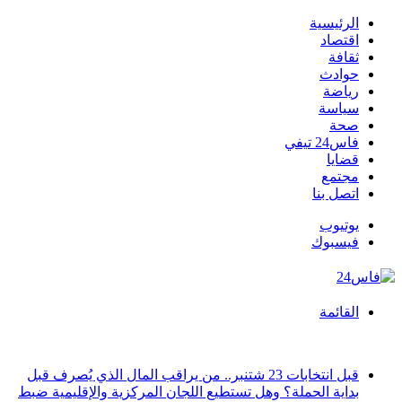
الرئيسية
اقتصاد
ثقافة
حوادث
رياضة
سياسة
صحة
فاس24 تيفي
قضايا
مجتمع
اتصل بنا
يوتيوب
فيسبوك
القائمة
أخبار عاجلة
قبل انتخابات 23 شتنبر.. من يراقب المال الذي يُصرف قبل
بداية الحملة؟ وهل تستطيع اللجان المركزية والإقليمية ضبط