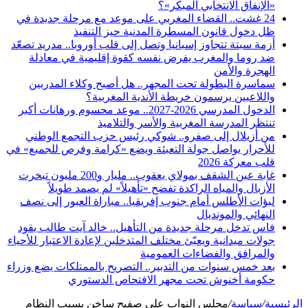
«الإنفاق الانتخابي المبكر»؟
24 غشت.. القضاء المغربي على موعد مع مرحلة جديدة في
ظل دخول قانون المسطرة المدنية حيز التنفيذ
أزمة سبتة تتجاوز إسبانيا وتصل إلى قلب أوروبا.. مدريد تصعّد
ضد روما والمغرب يفرض نفسه كقوة إقليمية في معادلة
الهجرة والأمن
سماسرة البطولة تحت المجهر.. هل أصبح وكلاء المدربين
واللاعبين يرسمون خريطة الأندية المغربية؟
الدخول المدرسي 2026-2027.. موعد محسوم ورهانات أكبر
تنتظر المدرسة المغربية والأسر والتلاميذ
من أزيلال إلى صفرو.. شوكي رئيس حزب التجمع الوطني
للأحرار يواصل جولة التعبئة ويضع «كرامة وفرص للجميع» في
قلب معركة 2026
غابة عين الشقف بمولاي يعقوب.. مليار و200 مليون تبخرت
الأزبال والمياه الراكدة تفضح «تأهيلاً» لم يصمد طويلاً
لبؤات الأطلس أمام جنوب إفريقيا.. مباراة العبور إلى نصف
النهائي والمونديال
فاس تدخل مرحلة جديدة من التأهيل.. خالد آيت طالب يقود
جولات ميدانية ويعبّئ مختلف المتدخلين لإعادة الاعتبار للأحياء
والمرافق والفضاءات العمومية
بعد خمس سنوات من التدبير.. التصريح بالممتلكات يضع وزراء
حكومة أخنوش تحت مجهر الافتحاص الدستوري
الرئيسية
/
سياسة
/
مجلس النواب على صفيح ساخن بسبب النظام