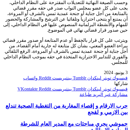
وحسب الصيغة النهائية للتعديلات المقترحة على النظام الداخلي،
يجب على كل عضو بمجلس النواب صدر في حقه مقرر قضائي
بالمتابعة من أجل جناية أو جنحة عمدية تمس بالشرف أو المروءة،
أن يمتنع أو يتنحى احترازيا وتلقائيا عن الترشح والمشاركة والحضور
للمهام والأنشطة البرلمانية المنصوص عليها في النظام الداخلي، إلى
حين صدور قرار قضائي نهائي في الموضوع.
ويترتب على كل قرار بالحفظ أو عدم المتابعة أو صدور مقرر قضائي
ببراءة العضو المعني، بشأن كل متابعة له جارية أمام القضاء، من
أجل جناية أو جنحة عمدية تمس بالشرف أو المروءة، الرفع التلقائي
والفوري للتدابير الاحترازية المتخذة في حقه بموجب النظام الداخلي
للمجلس.
3 يونيو، 2024
فيسبوك
تويتر
لينكدإن
بينتيريست
واتساب
شاركها
فيسبوك
تويتر
لينكدإن
بينتيريست
مشاركة عبر البريد
طباعة
حرب الارقام و إقصاء المغاربة من التغطية الصحية تندلع
بين الازمي و لقجع
حموشي يجري مباحثات مع المدير العام للشرطة