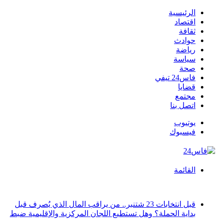
الرئيسية
اقتصاد
ثقافة
حوادث
رياضة
سياسة
صحة
فاس24 تيفي
قضايا
مجتمع
اتصل بنا
يوتيوب
فيسبوك
القائمة
أخبار عاجلة
قبل انتخابات 23 شتنبر.. من يراقب المال الذي يُصرف قبل
بداية الحملة؟ وهل تستطيع اللجان المركزية والإقليمية ضبط