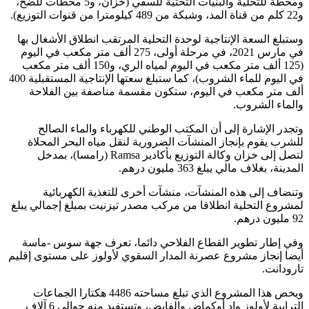
ومحطة للتحلية والبنيات التحتية للسقي (خزان، و5 محطات للضخ،
و22 كلم من قناة المد، وشبكة من 489 كيلومترا من قنوات التوزيع).
وستبلغ السعة الإنتاجية لوحدة التحلية المرتقب انطلاق الأشغال بها
في مارس 2021، في مرحلة أولى، 275 ألف متر مكعب في اليوم
(125 ألف متر مكعب في اليوم لمياه الري، و150 ألف متر مكعب
في اليوم للماء الشروب)، كما ستبلغ سعتها الإنتاجية المستقبلية 400
ألف متر مكعب في اليوم، ستكون مقسمة مناصفة بين الفلاحة
والماء الشروب.
وتجدر الإشارة إلى أن المكتب الوطني للكهرباء والماء الصالح
للشرب يقوم بإنجاز المنشآت الضرورية لنقل مياه البحر المحلاة
لتصل إلى خزان وكالة التوزيع بأكادير Ramsa (رامسا)، بمدخل
المدينة، بغلاف مالي يبلغ 363 مليون درهم.
وتنضاف إلى هذه المنشآت، منشآت أخرى للتغذية الكهربائية
لمشروع التحلية انطلاقا من مركب مصدر تيزنيت بمبلغ إجمالي يبلغ
92 مليون درهم.
وفي إطار تطوير القطاع الفلاحي دائما، تعرف جهة سوس -ماسة
أيضا إنجاز مشروع عصرنة المدار السقوي لأولوز على مستوى إقليم
تارودانت.
ويخص هذا المشروع الذي تبلغ مساحته 4486 هكتارا الجماعات
الترابية لأولوز وإد أوكماض والفايض، وتستفيد منه حوالي 6 آلاف