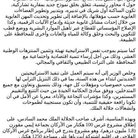
حول 4 محاور رئيسية، تتعلق بخلق نموذج جديد بمقاربة تشاركية،
تكون الساكنة أول شريك في تدبيره، وبتدبير وتطوير الفضاءات
الغابوية حسب مؤهلاتها، بالإضافة إلى تطوير وتحديث المهن الغابوية
من خلال إحداث مشاتل غابوية حديثة وإدماج الآليات الرقمية، وكذا
الإصلاح المؤسساتي للقطاع عبر تأهيل الموارد البشرية ووضع قطب
للتكوين والبحث وخلق وكالة للمياه والغابات وأخرى للمحافظة على
الطبيعة.
كما سيتم بموجب نفس الاستراتيجية تهيئة وتثمين المنتزهات الوطنية
العشر، وذلك من أجل إرساء تنمية اقتصادية واجتماعية مع
المحافظة على التراث الطبيعي والثقافي والمجالي.
وخلص الوزير إلى أنه سيتم العمل على تنفيذ الاستراتيجيتين
الجديدتين ابتداء من هذه السنة، بما في ذلك التنزيل الترابي لها
حسب خصوصيات ومؤهلات كل جهة، وذلك بتنسيق وتعاون مع جميع
المتدخلين، ووفق مبادئ الحكامة الجيدة من حيث التتبع والتقييم
المستمرين، وكذا مؤشرات النجاعة والأداء، معربا عن الأمل في أن
تكونا رافعة حقيقية للتنمية، وأن تكون مستجيبة لطموحات
وانشغالات جلالة الملك.
وبهذه المناسبة، أشرف صاحب الجلالة الملك محمد السادس، على
إطلاق مشروع غرس 100 هكتار من الأركان بجماعة إيمي مقورن
(1,8 مليون درهم)، وهو مشروع يندرج في إطار برنامج غرس الأركان
الفلاحي في إقليم اشتوكة آيت باها على مساحة 1250 هكتار.