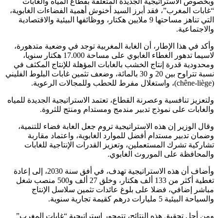
وبخصوص الاستراتيجية الجديدة المتعلقة بقطاع المياه والغابات
“غابات المغرب”، فقد أبرز السيد أخنوش أهمية الفضاءات الغابوية،
التي تناهز مساحتها 9 ملايين هكتار، ووظائفها البيئية والاقتصادية
والاجتماعية.
وأكد في هذا الإطار، أن الغابة المغربية توجد في وضعية متدهورة،
لاسيما تدهور الغطاء الغابوي على مساحة 17.000 هكتار سنويا،
ومحدودية قدرة إنتاج الخشب بالغابات المؤهلة للإنتاج المكثف في
نسبة تتراوح بين 20 و 30 بالمائة، وضعف تثمين غابات البلوط الفليني
(chêne-liège)، واستغلال مفرط للحطب وللمجالات الرعوية.
ولتعزيز تنافسية وعصرنة القطاع، تعتمد الاستراتيجية الجديدة للمياه
والغابات على نموذج تدبير مندمج ومستدام ومنتج للثروة.
وقال الوزير إن هذه الاستراتيجية تروم جعل الغابة فضاء للتنمية،
وضمان تدبير مستدام أفضل للموارد الغابوية، واعتماد مقاربة
تشاركية تشرك المستعملين، وتعزيز القدرات الإنتاجية للغابات
والمحافظة على الموروث الغابوي.
وأضاف أن هذه الاستراتيجية تهدف، في أفق سنة 2030، إلى إعادة
تغطية أكثر من 133 ألف هكتار، وخلق 27 ألف و500 منصب شغل
مباشر إضافي، فضلا على بلوغ عائدات تثمين سلاسل الإنتاج
والسياحة البيئية 5 مليارات درهم كقيمة تجارية سنوية.
ومن أجل تحقيق هذه النتائج، تتمحور استراتيجية “غابات المغرب”