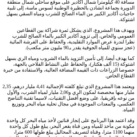
مسافة 40 كيلومترا شمال أكادير على موقع ساحلي شمال منطقة
الدويرة بجماعة انشادن بالحظيرة الوطنية لسوس ماسة، إلى تلبية
حاجيات أكادير الكبير من الماء الصالح للشرب ومياه السقي بسهل
اشتوكة.
ويهدف هذا المشروع، الذي يشكل ثمرة شراكة بين القطاعين
العمومي والخاص، إلى تزويد أكادير الكبير بالماء الصالح للشرب
نظرا لندرة عرض الموارد التقليدية، والحفاظ على الفرشة المائية
(عجز سنوي للمياه الجوفية يقدر بـ90 مليون متر مكعب).
كما يهدف أيضا، إلى تأمين التزويد بالماء الشروب ومياه الري بسهل
اشتوكة (15 ألف هكتار)، والحفاظ على النشاط الفلاحي بالجهة،
خصوصا الزراعات ذات القيمة المضافة العالية، والاستفادة من خبرة
القطاع الخاص.
ويعتمد هذا المشروع الذي تبلغ كلفته الإجمالية 4,41 مليار درهم، 2,35
مليار منها مخصصة لمكون الري و2,06 مليار لمياه الشرب، والأول
من نوعه بإفريقيا، على وضع أفضل التقنيات، لاسيما تقنية التناضح
العكسي، والمعدات الموجودة في مجال تحلية مياه البحر وتوزيع
المياه.
وقد اعتمد هذا البرنامج على إنجاز قناتين لأخذ مياه البحر كل واحدة
مكونة من مأخذ للمياه ومن قناة بقعر البحر، يبلغ طول كل واحدة
منهما 1100 مترا، وقناة لتصريف المحاليل يبلغ طولها 600 مترا،