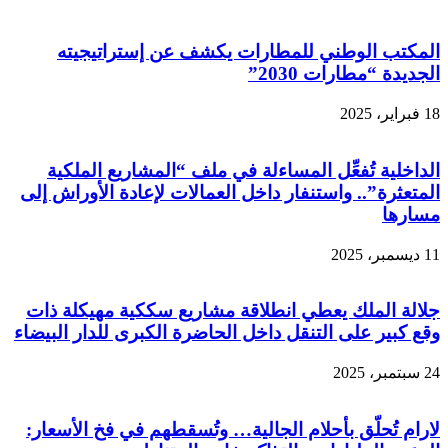
المكتب الوطني للمطارات يكشف عن إستراتيجيته
الجديدة “مطارات 2030”
18 فبراير، 2025
الداخلية تُفعِّل المساءلة في ملف “المشاريع الملكية
المتعثرة”.. واستنفار داخل العمالات لإعادة الأوراش إلى
مسارها
11 ديسمبر، 2025
جلالة الملك يعطي انطلاقة مشاريع سككية مهيكلة ذات
وقع كبير على التنقل داخل الحاضرة الكبرى للدار البيضاء
24 سبتمبر، 2025
لارام تُحلّق بأحلام الجالية… وتُسقطهم في فخ الأسعار: