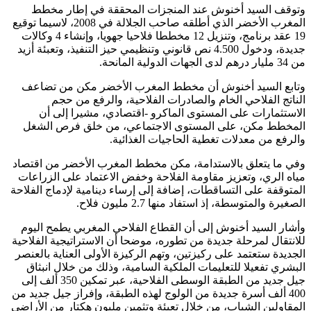
وتوقف السيد أخنوش عند المنجزات المحققة في إطار مخطط
المغرب الأخضر الذي أطلقه صاحب الجلالة في 2008، لاسيما توقيع
19 عقد برنامج، وتنزيل 12 مخططا فلاحيا جهويا، وإنشاء 4 وكالات
جديدة، ودخول 4.500 نص قانوني وتنظيمي حيز التنفيذ، وتعبئة أزيد
من 34 مليار درهم لدى الجهات الدولية المانحة.
وتابع السيد أخنوش أن مخطط المغرب الأخضر مكن من تضاعف
الناتج الفلاحي الخام والصادرات الفلاحية، والرفع من حجم
الاستثمارات على المستوى الماكرو -اقتصادي، مشيرا إلى أن
المخطط مكن، على المستوى الاجتماعي، من خلق فرص الشغل
والرفع من معدلات تغطية الحاجيات الغذائية.
وفي ما يتعلق بالاستدامة، مكن مخطط المغرب الأخضر من اقتصاد
مياه الري، وتعزيز مقاومة الفلاحة وخفض الاعتماد على الزراعات
المتوقفة على التساقطات، إضافة إلى إرساء دينامية لإدماج الفلاحة
الصغيرة والمتوسطة، إذ استفاد منها 2.7 مليون فلاح.
وأشار السيد أخنوش إلى أن القطاع الفلاحي المغربي يطمح اليوم
للانتقال لمرحلة جديدة من تطوره، موضحا أن الاستراتيجية الفلاحية
الجديدة ستعتمد على ركيزتين، وتهم الركيزة الأولى العناية بالعنصر
البشري تفعيلا للتعليمات الملكية السامية، وذلك من خلال انبثاق
جيل جديد من الطبقة الوسطى الفلاحية، عبر تمكين 350 ألف إلى
400 ألف أسرة جديدة من الولوج لهذه الطبقة، وإفراز جيل جديد من
المقاولين الشباب، من خلال تعبئة وتثمين مليون هكتار من الأراضي