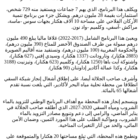
ويكلف هذا البرنامج، الذي يهم 7 جماعات ويستفيد منه 729 شخص،
استثمارات بقيمة 28 مليون درهم. ويشكل جزء من برنامج تنمية
الأركان الفلاحي على مساحة 10 آلاف هكتار بجهات سوس -ماسة،
مراكش -آسفي، وكلميم -واد نون.
ويعبئ هذا البرنامج الشامل (2017-2022) غلافا ماليا يبلغ 490 مليون
درهم ممولة من طرف الصندوق الأخضر للمناخ (390 مليون درهم)،
والحكومة المغربية (100 مليون درهم)، وتستفيد منه أقاليم الصويرة
(2885 هكتار)، وتارودانت (1337 هكتار)، وسيدي إفني (627 هكتار)،
واشتوكة آيت باها (1250 هكتار)، وكلميم (623 هكتار)، وتيزنيت (3188
هكتار)، وكذا عمالة أكادير إداوتنان (90 هكتار).
وأشرف صاحب الجلالة أيضا، على إطلاق أشغال إنجاز شبكة السقي
انطلاقا من محطة تحلية مياه البحر لأكادير، التي بلغت نسبة تقدم
أشغالها 65 بالمائة.
وينسجم إنجاز هذه المحطة مع أهداف البرنامج الوطني للتزويد بالماء
الشروب ومياه السقي 2020-2027، الذي أطلقه صاحب الجلالة في
يناير الماضي، والرامي إلى دعم وتنويع مصادر التزويد بالماء
الشروب، ومواكبة الطلب على هذا المورد الثمين، وضمان الأمن
المائي، والحد من آثار التغيرات المناخية.
وتطمح هذه المحطة، التي تبلغ مساحتها 20 هكتارا والمتموقعة على