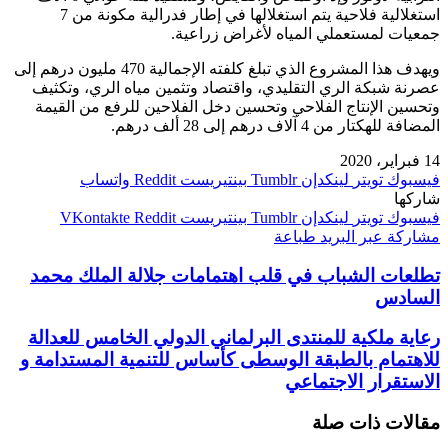
استغلالية فلاحية يتم استغلالها في إطار فدرالية مكونة من 7
جمعيات لمستعملي المياه لأغراض زراعية.
ويهدف هذا المشروع الذي تبلغ كلفته الإجمالية 470 مليون درهم إلى
عصرنة شبكة الري التقليدي، واقتصاد وتثمين مياه الري، وتكثيف
وتحسين الإنتاج الفلاحي وتحسين دخل الفلاحين للرفع من القيمة
المضافة للهكتار من 4 آلاف درهم إلى 28 ألف درهم.
14 فبراير، 2020
فيسبوك
تويتر
لينكدإن
بينتيريست
واتساب
شاركها
فيسبوك
تويتر
لينكدإن
بينتيريست
مشاركة عبر البريد
طباعة
تطلعات الشباب في قلب اهتمامات جلالة الملك محمد
السادس
رعاية ملكية للمنتدى البرلماني الدولي الخامس للعدالة
للاهتمام بالطبقة الوسطى كأساس للتنمية المستدامة و
الاستقرار الاجتماعي
مقالات ذات صلة