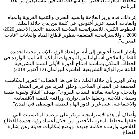
مخطط المغرب الأخضر، مع شهادات لفلاحين مستفيدين من هذا
البرنامج.
إثر ذلك، قدم وزير الفلاحة والصيد البحري والتنمية القروية والمياه
والغابات، السيد عزيز أخنوش، في كلمة بين يدي جلالة الملك،
الخطوط الكبرى للاستراتيجية الفلاحية الجديدة “الجيل الأخضر 2020-
2030″، وللاستراتيجية المتعلقة بتطوير قطاع المياه والغابات “غابات
المغرب”.
وأشار السيد أخنوش إلى أنه تم إعداد الرؤية الإستراتيجية الجديدة
للقطاع الفلاحي استلهاما من التوجيهات الملكية السامية الواردة في
الخطاب الملكي بمناسبة افتتاح الدورة الأولى للسنة التشريعية
الثالثة من الولاية التشريعية العاشرة للبرلمان (12 أكتوبر 2018).
وذكر الوزير بأن جلالة الملك دعا في هذا الخطاب “لتعزيز المكاسب
المحققة في الميدان الفلاحي، وخلق المزيد من فرص الشغل
والدخل، وخاصة لفائدة الشباب القروي”، بهدف “انبثاق وتقوية طبقة
وسطى فلاحية، وجعلها عامل توازن، ورافعة للتنمية الاقتصادية
والاجتماعية، على غرار الدور الهام للطبقة الوسطى في المدن”.
وأضاف أن هذه الاستراتيجية ترتكز على ترصيد المكتسبات التي
حققها مخطط المغرب الأخضر، من خلال اعتماد رؤية جديدة للقطاع
الفلاحي، وإرساء حكامة جديدة، ووضع إمكانيات حديثة رهن إشارة
القطاع.