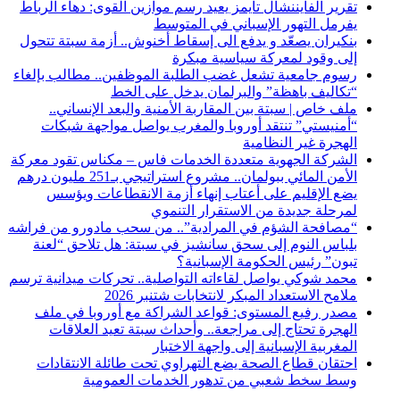
تقرير الفايننشال تايمز يعيد رسم موازين القوى: دهاء الرباط
يفرمل التهور الإسباني في المتوسط
بنكيران يصعّد و يدفع الى إسقاط أخنوش.. أزمة سبتة تتحول
إلى وقود لمعركة سياسية مبكرة
رسوم جامعية تشعل غضب الطلبة الموظفين.. مطالب بإلغاء
“تكاليف باهظة” والبرلمان يدخل على الخط
ملف خاص | سبتة بين المقاربة الأمنية والبعد الإنساني..
“أمنيستي” تنتقد أوروبا والمغرب يواصل مواجهة شبكات
الهجرة غير النظامية
الشركة الجهوية متعددة الخدمات فاس – مكناس تقود معركة
الأمن المائي ببولمان.. مشروع استراتيجي بـ251 مليون درهم
يضع الإقليم على أعتاب إنهاء أزمة الانقطاعات ويؤسس
لمرحلة جديدة من الاستقرار التنموي
“مصافحة الشؤم في المرادية”.. من سحب مادورو من فراشه
بلباس النوم إلى سحق سانشيز في سبتة: هل تلاحق “لعنة
تبون” رئيس الحكومة الإسبانية؟
محمد شوكي يواصل لقاءاته التواصلية.. تحركات ميدانية ترسم
ملامح الاستعداد المبكر لانتخابات شتنبر 2026
مصدر رفيع المستوى: قواعد الشراكة مع أوروبا في ملف
الهجرة تحتاج إلى مراجعة.. وأحداث سبتة تعيد العلاقات
المغربية الإسبانية إلى واجهة الاختبار
احتقان قطاع الصحة يضع التهراوي تحت طائلة الانتقادات
وسط سخط شعبي من تدهور الخدمات العمومية