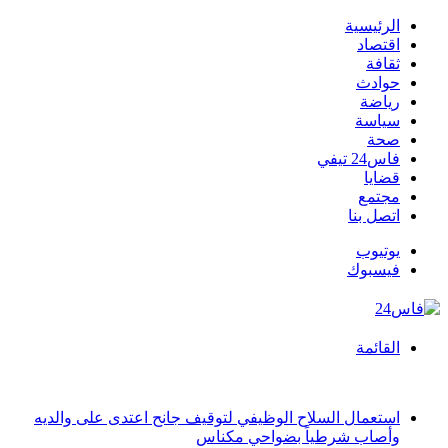
الرئيسية
اقتصاد
ثقافة
حوادث
رياضة
سياسة
صحة
فاس24 تيفي
قضايا
مجتمع
اتصل بنا
يوتيوب
فيسبوك
القائمة
أخبار عاجلة
استعمال السلاح الوظيفي لتوقيف جانح اعتدى على والديه
وأصاب شرطياً بضواحي مكناس